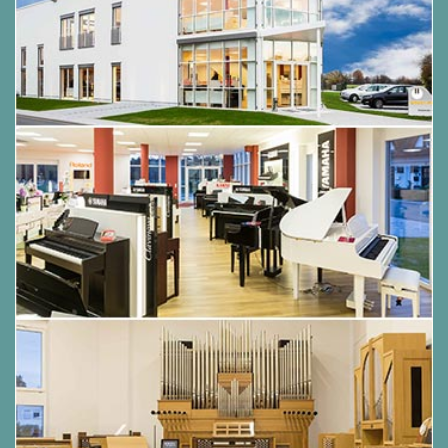
Wiederholungszeichen und Spielanweisungen wie D.C. al ++
werden im theoretischen Teil praxisnah vermittelt.
Begleiten mit Akkorden wird um: G7, A7, Am, D, D7, Dm, E7
und Em erweitert.
Die Spieltechnik wird angereichert mit der Technik des
Fingerunter- und übersatzes, der mit beiden Händen gespielt
wird.
Der musikalische Vortrag wird durch das Spielen mit
Phrasierungsbogen oder Atemzeichen und das Ritardando
abgerundet.
Inhalt:
Lernziele des Unterrichtswerks
Basis-Info 1: Die Achtelnote
die punktierte Viertelnote,
F im Bass-Schlüssel, Akkord G7
alla breve
Ensemble 1
Improvisation 1 / Animation 1
Song 1