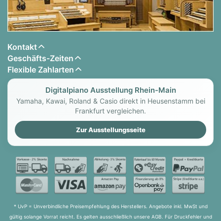
Test 1
Basis-Info 2: h/h1 und c2; D.C. al ++
Akkorde Am und Dm
Kontakt
Spieltechnik: Tonleiter, Untersatz, Übersatz
Geschäfts-Zeiten
Ensemble 2
Improvisation 2 / Animation 2
Flexible Zahlarten
Song 2
Test 2
Digitalpiano Ausstellung Rhein-Main
Yamaha, Kawai, Roland & Casio direkt in Heusenstamm bei
Basis-Info 3: Neue Töne im Bass-Schlüssel: a, h, c1
Frankfurt vergleichen.
im Violinschlüssel g und a, Wiederholungszeichen, ritardando
D7, Halb- und Ganztonschritte
Zur Ausstellungsseite
C-Dur Tonleiter
Tonleiter-Rondo
Die Versetzungszeichen - Sieben Schritte zum Erfolg:
Wie man übt
Der Phrasierungsbogen
Ensemble 3
Improvisation 3 (C-Pentatonik, C-Dur-Tonleiter
Song 3
* UvP = Unverbindliche Preisempfehlung des Herstellers. Angebote inkl. MwSt und
Animation 3
gültig solange Vorrat reicht. Es gelten ausschließlich unsere AGB. Für Druckfehler und