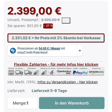
2.399,00 €
Die UVP ist der vorgeschlagene oder empfohlene Verkaufspreis e
Unverb. Preisempf.:
3.300,00 €
Sie sparen:
901,00 €
− 27 %
2.351,02 €
= Ihr Preis mit 2% Skonto bei Vorkasse
Flexible Zahlarten - für mehr Infos hier klicken
inkl. MwSt. (19%),
Infos zu Versandkosten - hier klicken
Lieferzeit:
Lieferzeit 5-8 Tage
Kawai CA-501 R Digitalpiano Rosenholz z
Menge:
1
In den Warenkorb