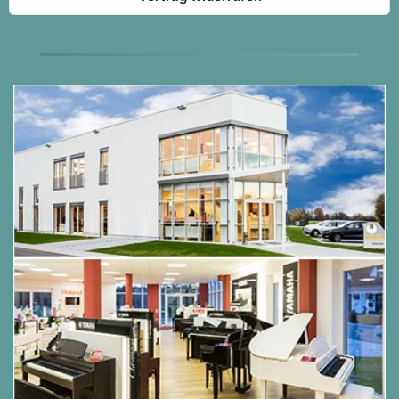
verwenden.
Mit seinem modernen Design und den attraktiven
Farboptionen Premium Rosewood, Premium Black
Satin und Premium White Satin ist der CA501 in
Bezug auf Leistung, Qualität und Wert ein
perfekter Kauf für jeden Pianisten.
Grand Feel Compact Mechanik
mit Druckpunkt und Holztastatur
mit Ivory Touch Oberfläche
Das Modell CA501 ist mit einer Grand Feel
Compact Mechanik mit Holztasten ausgestattet,
die - dank der 90-jährigen Erfahrung von Kawai im
Klavierbau - ein außergewöhnlich realistisches
Spielgefühl vermittelt. Alle 88 Tasten sind
komplett aus langen Holzstücken gefertigt, wobei