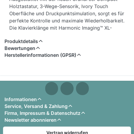
Holztastatur, 3-Wege-Sensorik, Ivory Touch
Oberfläche und Druckpunktsimulation, sorgt es für
perfekte Kontrolle und maximale Wiederholbarkeit.
Die Klavierklänge mit Harmonic Imaging™ XL-
Technologie und 88-Tasten-Sampling werden über
Produktdetails
das sehr ausgewogene Lautsprechersystem
Bewertungen
perfekt wiedergegeben. Das große OLED-Display
Herstellerinformationen (GPSR)
ermöglicht eine einfache Bedienung und den
Zugriff auf eine Vielzahl von Möglichkeiten. Holen
Sie sich mit dem CA501 die Klänge der Weltklasse-
Konzertflügel "Shigeru Kawai EX Competition",
"Shigeru Kawai EX Classic" und des legendären
Kawai "EX" sowie des Shigeru Kawai "SK-5" nach
Informationen
Hause. Spielen Sie diese Flügel und erleben Sie
Service, Versand & Zahlung
den natürlichen Klang über das leistungsstarke
Firma, Impressum & Datenschutz
360°-Lautsprechersystem oder über die neue
Newsletter abonnieren
SHS-Kopfhörertechnologie. Sie können den CA501
auch als Bluetooth-Lautsprecher für Ihre Musik
Vertrag widerrufen