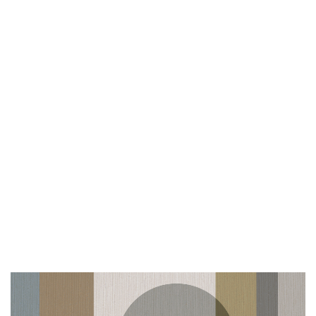
Klang, der Begeisterung erzeugt
Die Raumklangqualität spielt eine wesentliche
Rolle für den echten Klang eines akustischen
Klaviers. Die Piano Reality Ambience-Funktion
bietet Ihnen sechs verschiedene akustische
Einstellungen, von einem weitläufigen
Konzertsaal bis hin zu einem persönlichen
Studio. Die vier Lautsprecher des LX-5 erfassen
jedes Detail des Sounds, einschließlich der
Resonanzen von Saiten und Gehäuse sowie der
feinen Hammergeräusche. Möchten Sie in
absoluter Ruhe üben? Verbinden Sie einfach Ihre
Kopfhörer und erleben Sie ein intensives
Klaviererlebnis für sich allein.