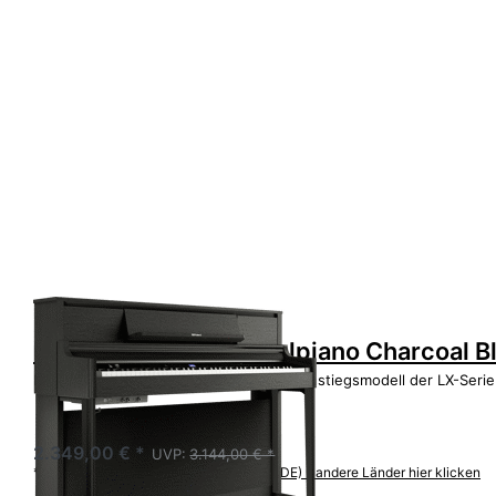
Zu diesem Produkt liegen noch keine Bewertungen 
Roland LX-5 CH Digitalpiano Charcoal B
Das LX-5 bietet als Upright Piano und Einstiegsmodell der LX-Serie
Lieferzeit 5-8 Tage
2.349,00 € *
UVP:
3.144,00 € *
*
Preise inkl. MwSt.,
Versandkostenfrei (DE) - andere Länder hier klicken