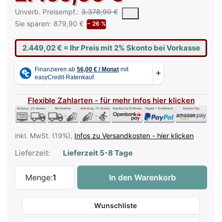
Die UVP ist der vorgeschlagene oder empfohlene Verkaufspreis e
Unverb. Preisempf.:
3.378,90 €
Sie sparen:
879,90 €
− 26 %
2.449,02 €
= Ihr Preis mit 2% Skonto bei Vorkasse
Flexible Zahlarten - für mehr Infos hier klicken
inkl. MwSt. (19%),
Infos zu Versandkosten - hier klicken
Lieferzeit:
Lieferzeit 5-8 Tage
Roland LX-5 DR Digitalpiano Dark Rosewo
Menge:
1
In den Warenkorb
Wunschliste