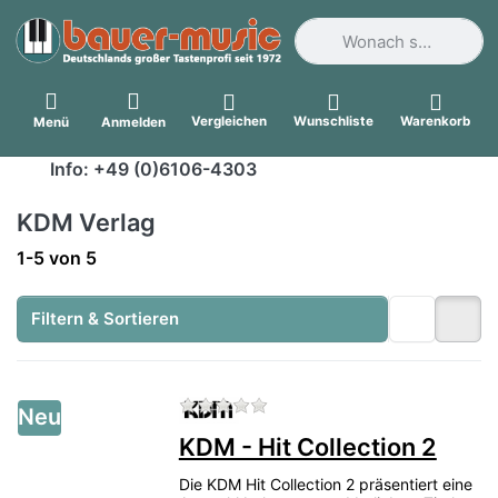
Geben Sie einen Suchbegri
Vergleichen
Wunschliste
Warenkorb
Menü
Anmelden
Info: +49 (0)6106-4303
KDM Verlag
Suchergebnisse:
1-5
von
5
Filtern & Sortieren
Zu diesem Produkt liegen no
Neu
KDM - Hit Collection 2
Die KDM Hit Collection 2 präsentiert eine