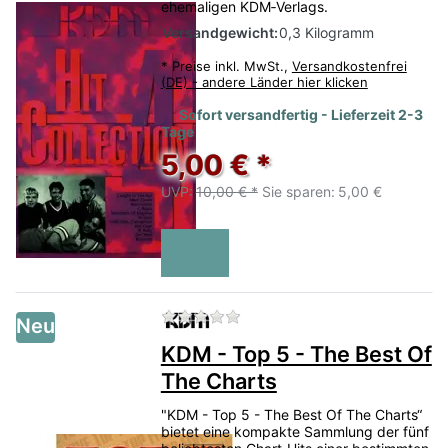
ehemaligen KDM‑Verlags.
Versandgewicht:
0,3 Kilogramm
*
Preise inkl. MwSt.,
Versandkostenfrei
(DE) - andere Länder hier klicken
Sofort versandfertig - Lieferzeit 2-3
Tage
5,00 € *
UVP:
10,00 € *
Sie sparen:
5,00 €
Zu diesem Produkt liegen no
Neu
KDM - Top 5 - The Best Of
The Charts
"KDM - Top 5 - The Best Of The Charts“
bietet eine kompakte Sammlung der fünf