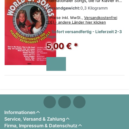
internationaler Songs, die für Klavier in...
Versandgewicht:
0,3 Kilogramm
*
Preise inkl. MwSt.,
Versandkostenfrei
(DE) - andere Länder hier klicken
Sofort versandfertig - Lieferzeit 2-3
Tage
5,00 € *
Informationen
Service, Versand & Zahlung
Firma, Impressum & Datenschutz