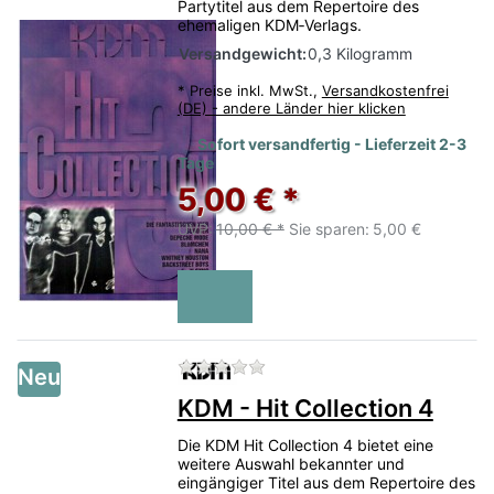
Partytitel aus dem Repertoire des
ehemaligen KDM‑Verlags.
Versandgewicht:
0,3 Kilogramm
*
Preise inkl. MwSt.,
Versandkostenfrei
(DE) - andere Länder hier klicken
Sofort versandfertig - Lieferzeit 2-3
Tage
5,00 € *
UVP:
10,00 € *
Sie sparen:
5,00 €
Zu diesem Produkt liegen no
Neu
KDM - Hit Collection 4
Die KDM Hit Collection 4 bietet eine
weitere Auswahl bekannter und
eingängiger Titel aus dem Repertoire des