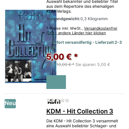
Auswahl bekannter und beliebter Titel
aus dem Repertoire des ehemaligen
KDM‑Verlags.
Versandgewicht:
0,3 Kilogramm
*
Preise inkl. MwSt.,
Versandkostenfrei
(DE) - andere Länder hier klicken
Sofort versandfertig - Lieferzeit 2-3
Tage
5,00 € *
UVP:
10,00 € *
Sie sparen:
5,00 €
Zu diesem Produkt liegen no
Neu
KDM - Hit Collection 3
Die KDM - Hit Collection 3 versammelt
eine Auswahl beliebter Schlager‑ und