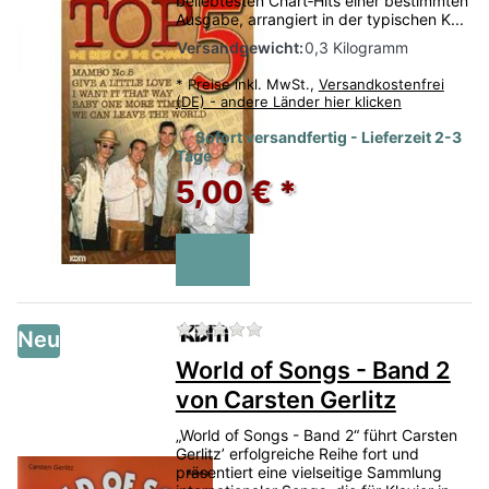
beliebtesten Chart‑Hits einer bestimmten
Ausgabe, arrangiert in der typischen K...
Versandgewicht:
0,3 Kilogramm
*
Preise inkl. MwSt.,
Versandkostenfrei
(DE) - andere Länder hier klicken
Sofort versandfertig - Lieferzeit 2-3
Tage
5,00 € *
Zu diesem Produkt liegen no
Neu
World of Songs - Band 2
von Carsten Gerlitz
„World of Songs - Band 2“ führt Carsten
Gerlitz’ erfolgreiche Reihe fort und
präsentiert eine vielseitige Sammlung