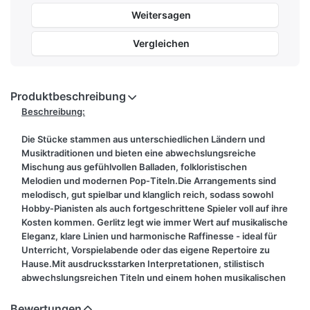
Weitersagen
Vergleichen
Produktbeschreibung
Beschreibung:
Die Stücke stammen aus unterschiedlichen Ländern und
Musiktraditionen und bieten eine abwechslungsreiche
Mischung aus gefühlvollen Balladen, folkloristischen
Melodien und modernen Pop‑Titeln.
Die Arrangements sind
melodisch, gut spielbar und klanglich reich
, sodass sowohl
Hobby‑Pianisten als auch fortgeschrittene Spieler voll auf ihre
Kosten kommen. Gerlitz legt wie immer Wert auf musikalische
Eleganz, klare Linien und harmonische Raffinesse - ideal für
Unterricht, Vorspielabende oder das eigene Repertoire zu
Hause.
Mit
ausdrucksstarken Interpretationen
, stilistisch
abwechslungsreichen Titeln und einem hohen musikalischen
Anspruch ist Band 2 eine inspirierende Erweiterung der Reihe
und ein echtes Highlight für alle, die gerne Songs aus aller
Bewertungen