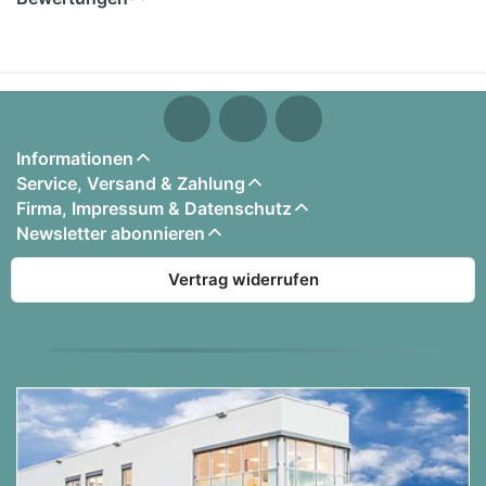
1.
Baby One More Time - Britney Spears
2. I Want It That Way - Backstreet Boys
3. Give A Little Love - Mr. President
4. Mambo No. 5 - Lou Bega
5. We Can Leave The World - Sascha
Informationen
Inkl. Texten und Akkorden
Service, Versand & Zahlung
Für Keyboard und Gesang
Firma, Impressum & Datenschutz
KDM-Verlag
Newsletter abonnieren
Vertrag widerrufen