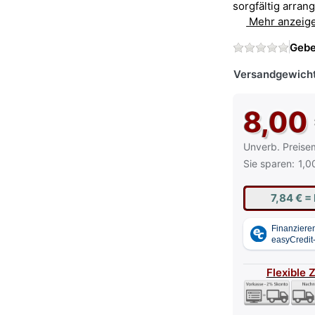
sorgfältig arran
Mehr anzeig
Gebe
Versandgewicht
8,00
Die UVP ist der
Unverb. Preise
Sie sparen:
1,0
7,84 €
= 
Flexible 