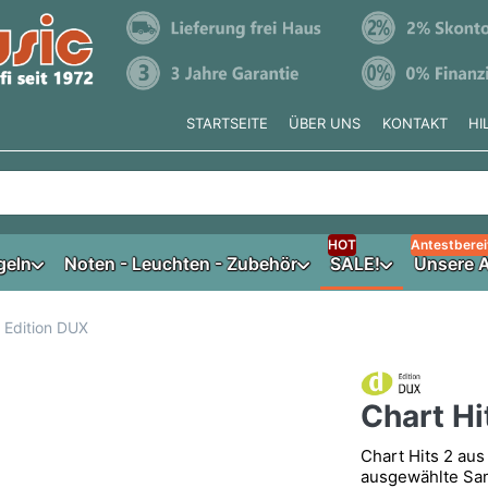
STARTSEITE
ÜBER UNS
KONTAKT
HI
e tippen, erscheinen automatisch erste Ergebnisse. Drücken Si
HOT
Antestberei
geln
Noten - Leuchten - Zubehör
SALE!
Unsere A
- Edition DUX
Chart Hi
Chart Hits 2 au
ausgewählte Sam