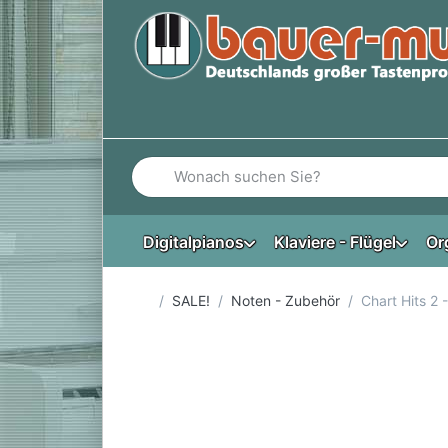
Geben Sie einen Suchbegriff ein. Während Si
Digitalpianos
Klaviere - Flügel
Or
Startseite
SALE!
Noten - Zubehör
Chart Hits 2 