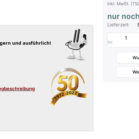
inkl. MwSt. (7%
nur noch
Lieferzeit:
S
 gern und ausführlich!
Stk
Wu
We
egbeschreibung