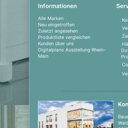
Inkl. Gitarrengriff-Tabelle
Informationen
Ser
Für Keyboard, Gitarre (Gesang)
Alle Marken
Ko
Neu eingetroffen
Ve
Zuletzt angesehen
Za
Produktliste vergleichen
Kunden über uns
Hä
Digitalpiano Ausstellung Rhein-
Do
Main
Pr
Co
Ve
Kon
Bau
Wald