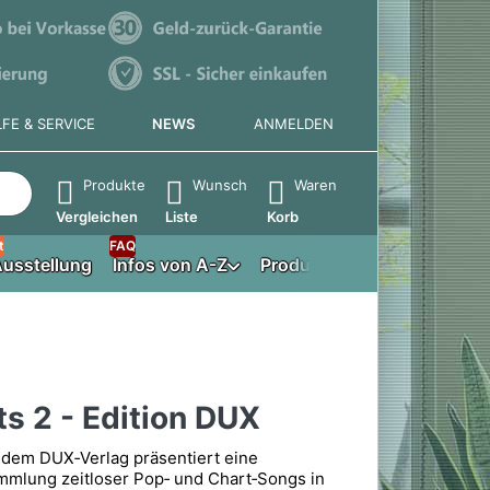
LFE & SERVICE
NEWS
ANMELDEN
e die Eingabetaste, um alle Ergebnisse aufzurufen.
Produkte
Wunsch
Waren
Vergleichen
Liste
Korb
t
FAQ
usstellung
Infos von A-Z
Produktberater
ts 2 - Edition DUX
s dem DUX‑Verlag präsentiert eine
mlung zeitloser Pop‑ und Chart‑Songs in