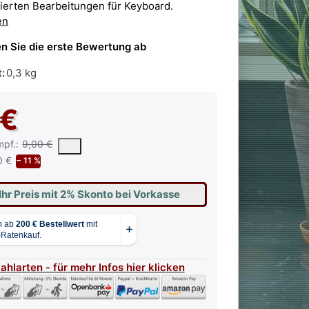
gierten Bearbeitungen für Keyboard.
en
n Sie die erste Bewertung ab
:
0,3 kg
 €
 vorgeschlagene oder empfohlene Verkaufspreis eines Produkts, wie 
mpf.:
9,00 €
0 €
− 11 %
Ihr Preis mit 2% Skonto bei Vorkasse
Zahlarten - für mehr Infos hier klicken