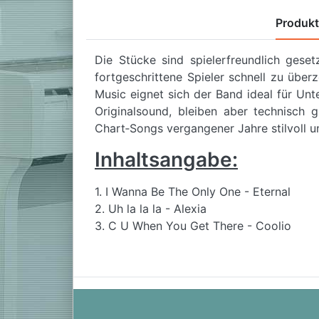
Produk
Die Stücke sind spielerfreundlich gese
fortgeschrittene Spieler schnell zu üb
Music eignet sich der Band ideal für Unt
Originalsound, bleiben aber technisch 
Chart‑Songs vergangener Jahre stilvoll u
Inhaltsangabe:
1. I Wanna Be The Only One - Eternal
2. Uh la la la - Alexia
3. C U When You Get There - Coolio
4. He's Comin' - Nana
5. Gotham City - R. Kelly
6. As Long As You Love Me - Backstreet
Mit Melodiestimme, Akkorden und Texten