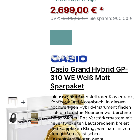
2.699,00 € *
UVP:
3.599,00 € *
Sie sparen:
900,00 €
Zu diesem Produkt liegen no
Casio Grand Hybrid GP-
310 WE Weiß Matt -
Sparpaket
Inklusive höhenverstellbarer Klavierbank,
Kopfhörer und Notenbuch. In diesem
hochwertigen Hybrid-Instrument finden
sich die feinsten Nuancen weltberühmter
Flügel wieder. Das Verstärkersystem mit
neuentwickelten Lautsprechern kreiert
den komplexen Klang, wie man ihn von
den großen akustischen
Tasteninstrumenten kennt.