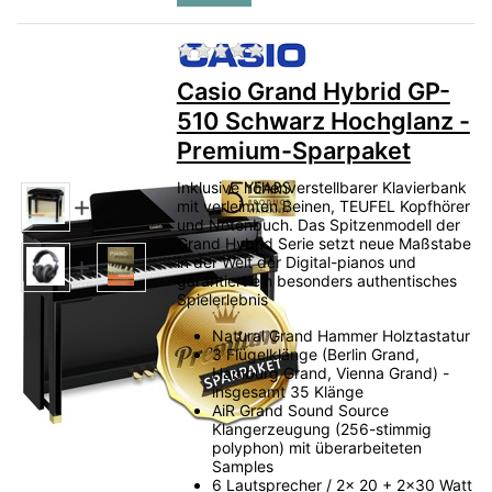
Zu diesem Produkt liegen no
Casio Grand Hybrid GP-
510 Schwarz Hochglanz -
Premium-Sparpaket
Inklusive höhenverstellbarer Klavierbank
mit verleimten Beinen, TEUFEL Kopfhörer
und Notenbuch. Das Spitzenmodell der
Grand Hybrid Serie setzt neue Maßstabe
in der Welt der Digital-pianos und
garantiert ein besonders authentisches
Spielerlebnis
Natural Grand Hammer Holztastatur
3 Flügelklänge (Berlin Grand,
Hamburg Grand, Vienna Grand) -
insgesamt 35 Klänge
AiR Grand Sound Source
Klangerzeugung (256-stimmig
polyphon) mit überarbeiteten
Samples
6 Lautsprecher / 2x 20 + 2x30 Watt