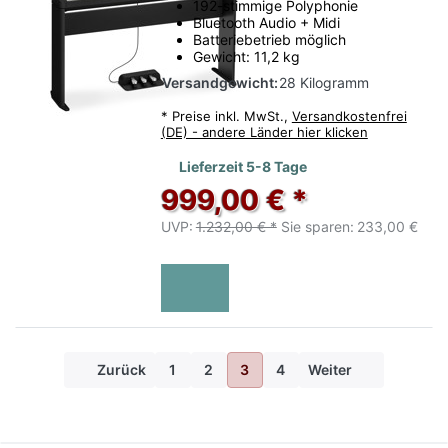
192-stimmige Polyphonie
Bluetooth Audio + Midi
Batteriebetrieb möglich
Gewicht: 11,2 kg
Versandgewicht:
28 Kilogramm
*
Preise inkl. MwSt.,
Versandkostenfrei
(DE) - andere Länder hier klicken
Lieferzeit 5-8 Tage
999,00 € *
UVP:
1.232,00 € *
Sie sparen:
233,00 €
Zurück
1
2
3
4
Weiter