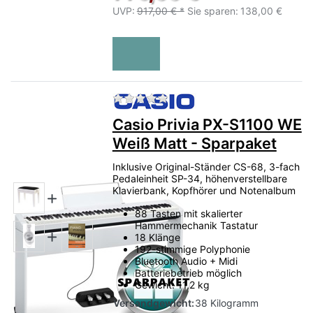
UVP:
917,00 € *
Sie sparen:
138,00 €
Zu diesem Produkt liegen no
Casio Privia PX-S1100 WE
Weiß Matt - Sparpaket
Inklusive Original-Ständer CS-68, 3-fach
Pedaleinheit SP-34, höhenverstellbare
Klavierbank, Kopfhörer und Notenalbum
88 Tasten mit skalierter
Hammermechanik Tastatur
18 Klänge
192-stimmige Polyphonie
Bluetooth Audio + Midi
Batteriebetrieb möglich
Gewicht: 11,2 kg
Versandgewicht:
38 Kilogramm