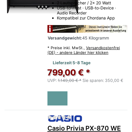
2 Lautsprecher / 2x 20 Watt
USB-to-Host · USB-to-Device ·
Audio Recorder
Kompatibel zur Chordana App
Versandgewicht:
45 Kilogramm
*
Preise inkl. MwSt.,
Versandkostenfrei
(DE) - andere Länder hier klicken
Lieferzeit 5-8 Tage
799,00 € *
UVP:
1.149,00 € *
Sie sparen:
350,00 €
Zu diesem Produkt liegen no
Casio Privia PX-870 WE