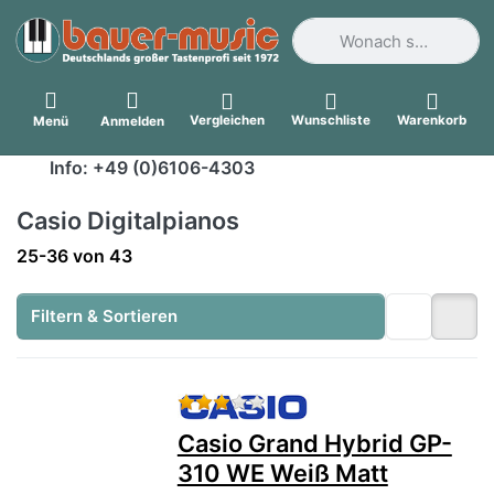
Geben Sie einen Suchbegri
Vergleichen
Wunschliste
Warenkorb
Menü
Anmelden
Info: +49 (0)6106-4303
Casio Digitalpianos
Suchergebnisse:
25-36
von
43
Filtern & Sortieren
Bewertung: 3 von 5 Sternen.
Casio Grand Hybrid GP-
310 WE Weiß Matt