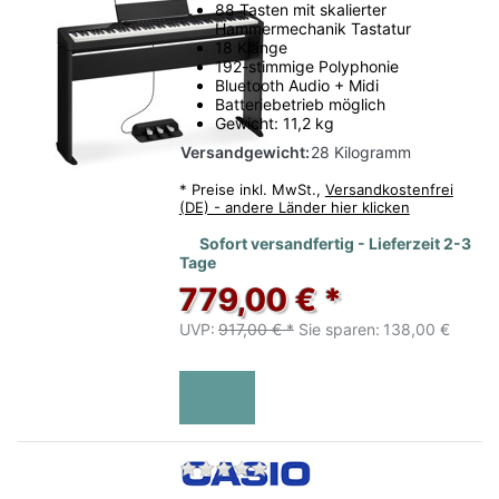
88 Tasten mit skalierter
Hammermechanik Tastatur
18 Klänge
192-stimmige Polyphonie
Bluetooth Audio + Midi
Batteriebetrieb möglich
Gewicht: 11,2 kg
Versandgewicht:
28 Kilogramm
*
Preise inkl. MwSt.,
Versandkostenfrei
(DE) - andere Länder hier klicken
Sofort versandfertig - Lieferzeit 2-3
Tage
779,00 € *
UVP:
917,00 € *
Sie sparen:
138,00 €
Zu diesem Produkt liegen no