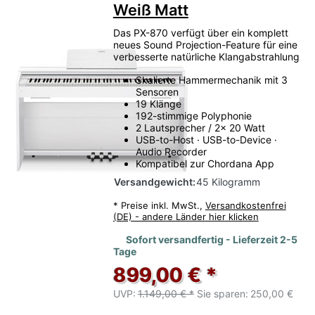
Weiß Matt
Das PX-870 verfügt über ein komplett
neues Sound Projection-Feature für eine
verbesserte natürliche Klangabstrahlung
Skalierte Hammermechanik mit 3
Sensoren
19 Klänge
192-stimmige Polyphonie
2 Lautsprecher / 2x 20 Watt
USB-to-Host · USB-to-Device ·
Audio Recorder
Kompatibel zur Chordana App
Versandgewicht:
45 Kilogramm
*
Preise inkl. MwSt.,
Versandkostenfrei
(DE) - andere Länder hier klicken
Sofort versandfertig - Lieferzeit 2-5
Tage
899,00 € *
UVP:
1.149,00 € *
Sie sparen:
250,00 €