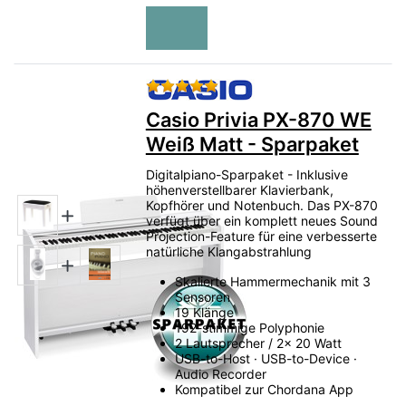
Bewertung: 5 von 5 Sternen.
Casio Privia PX-870 WE
Weiß Matt - Sparpaket
Digitalpiano-Sparpaket - Inklusive
höhenverstellbarer Klavierbank,
Kopfhörer und Notenbuch. Das PX-870
verfügt über ein komplett neues Sound
Projection-Feature für eine verbesserte
natürliche Klangabstrahlung
Skalierte Hammermechanik mit 3
Sensoren
19 Klänge
192-stimmige Polyphonie
2 Lautsprecher / 2x 20 Watt
USB-to-Host · USB-to-Device ·
Audio Recorder
Kompatibel zur Chordana App