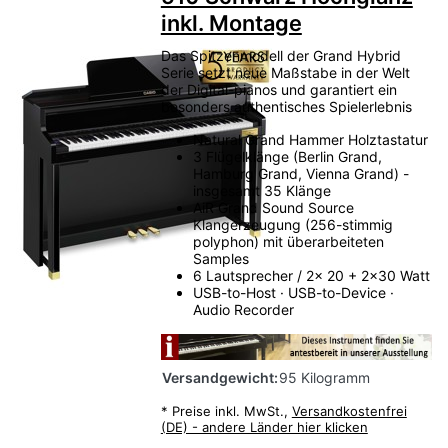
inkl. Montage
Das Spitzenmodell der Grand Hybrid
Serie setzt neue Maßstabe in der Welt
der Digital-pianos und garantiert ein
besonders authentisches Spielerlebnis
Natural Grand Hammer Holztastatur
3 Flügelklänge (Berlin Grand,
Hamburg Grand, Vienna Grand) -
insgesamt 35 Klänge
AiR Grand Sound Source
Klangerzeugung (256-stimmig
polyphon) mit überarbeiteten
Samples
6 Lautsprecher / 2x 20 + 2x30 Watt
USB-to-Host · USB-to-Device ·
Audio Recorder
Versandgewicht:
95 Kilogramm
*
Preise inkl. MwSt.,
Versandkostenfrei
(DE) - andere Länder hier klicken