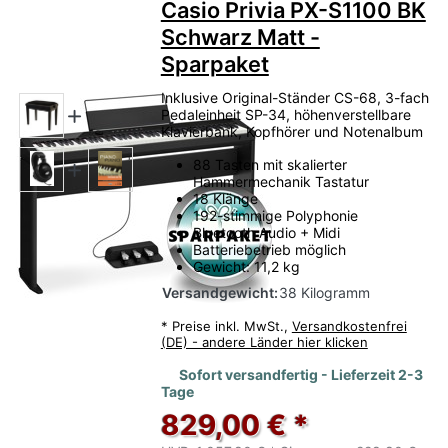
Casio Privia PX-S1100 BK
Schwarz Matt -
Sparpaket
Inklusive Original-Ständer CS-68, 3-fach
Pedaleinheit SP-34, höhenverstellbare
Klavierbank, Kopfhörer und Notenalbum
88 Tasten mit skalierter
Hammermechanik Tastatur
18 Klänge
192-stimmige Polyphonie
Bluetooth Audio + Midi
Batteriebetrieb möglich
Gewicht: 11,2 kg
Versandgewicht:
38 Kilogramm
*
Preise inkl. MwSt.,
Versandkostenfrei
(DE) - andere Länder hier klicken
Sofort versandfertig - Lieferzeit 2-3
Tage
829,00 € *