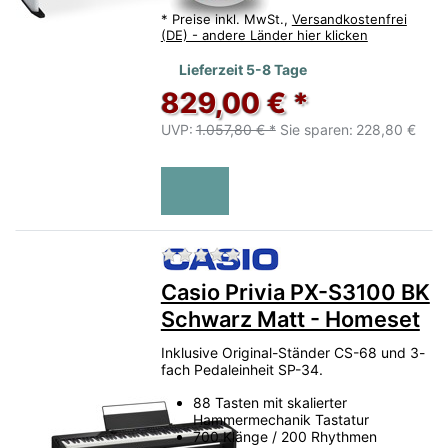
*
Preise inkl. MwSt.,
Versandkostenfrei
(DE) - andere Länder hier klicken
Lieferzeit 5-8 Tage
829,00 € *
UVP:
1.057,80 € *
Sie sparen:
228,80 €
Zu diesem Produkt liegen no
Casio Privia PX-S3100 BK
Schwarz Matt - Homeset
Inklusive Original-Ständer CS-68 und 3-
fach Pedaleinheit SP-34.
88 Tasten mit skalierter
Hammermechanik Tastatur
700 Klänge / 200 Rhythmen