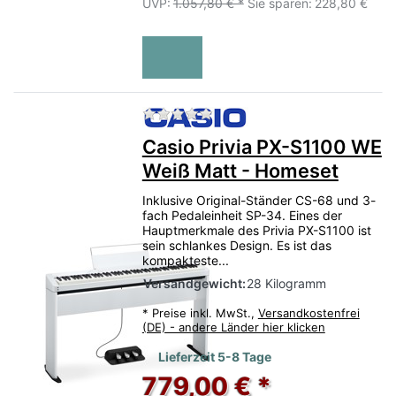
UVP:
1.057,80 € *
Sie sparen:
228,80 €
Zu diesem Produkt liegen no
Casio Privia PX-S1100 WE
Weiß Matt - Homeset
Inklusive Original-Ständer CS-68 und 3-
fach Pedaleinheit SP-34. Eines der
Hauptmerkmale des Privia PX-S1100 ist
sein schlankes Design. Es ist das
kompakteste...
Versandgewicht:
28 Kilogramm
*
Preise inkl. MwSt.,
Versandkostenfrei
(DE) - andere Länder hier klicken
Lieferzeit 5-8 Tage
779,00 € *