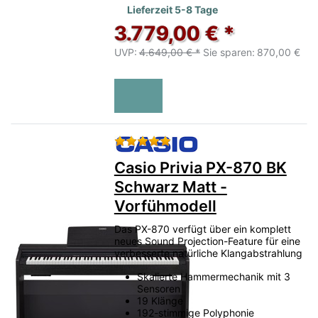
Lieferzeit 5-8 Tage
3.779,00 € *
UVP:
4.649,00 € *
Sie sparen:
870,00 €
Bewertung: 5 von 5 Sternen.
Casio Privia PX-870 BK
Schwarz Matt -
Vorfühmodell
Das PX-870 verfügt über ein komplett
neues Sound Projection-Feature für eine
verbesserte natürliche Klangabstrahlung
Skalierte Hammermechanik mit 3
Sensoren
19 Klänge
192-stimmige Polyphonie