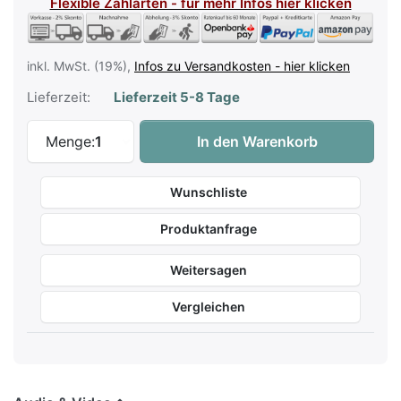
Flexible Zahlarten - für mehr Infos hier klicken
inkl. MwSt. (19%),
Infos zu Versandkosten - hier klicken
Lieferzeit:
Lieferzeit 5-8 Tage
Casio Privia PX-S3100 BK Schwarz Matt 
Menge:
1
In den Warenkorb
Wunschliste
Produktanfrage
Weitersagen
Vergleichen