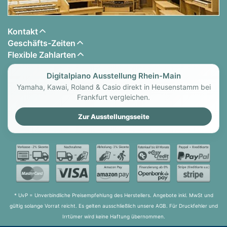
genau diese charakteristischen Resonanzen eines
Flügels. Das Privia PX-S3100 liefert einen
Kontakt
lebendigen, harmonischen Klang dank der dichten
Geschäfts-Zeiten
Obertöne jeder einzelnen Saite der 88 Tasten, die
Flexible Zahlarten
auf das einzigartige Lautsprechersystem
abgestimmt sind. Die ausdrucksstarken
Digitalpiano Ausstellung Rhein-Main
Veränderungen der Klangfarbe, die durch die
Yamaha, Kawai, Roland & Casio direkt in Heusenstamm bei
Reaktion des Instruments auf die
Frankfurt vergleichen.
Anschlagsgeschwindigkeit und den Zeitablauf
Zur Ausstellungsseite
entstehen, werden fein kontrolliert und
ermöglichen es Ihnen, sich in allen Spielstilen voll
auszudrücken - von sanft und nuanciert bis hin zu
dynamisch und kraftvoll.
Ein
* UvP = Unverbindliche Preisempfehlung des Herstellers. Angebote inkl. MwSt und
gültig solange Vorrat reicht. Es gelten ausschließlich unsere AGB. Für Druckfehler und
Irrtümer wird keine Haftung übernommen.