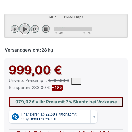
60_S_E_PIANO.mp3
00:00
00:26
Versandgewicht:
28 kg
999,00 €
Die UVP ist der vorgeschlagene oder empfohlene Verkaufspreis e
Unverb. Preisempf.:
1.232,00 €
Sie sparen:
233,00 €
− 19 %
979,02 €
= Ihr Preis mit 2% Skonto bei Vorkasse