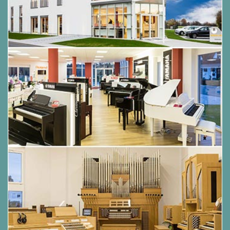
Das minimalistische Design und die flache,
verspiegelte Oberseite mit Touch-
Bedienelementen sorgen für einen raffinierten
Look. Das auffällige goldene Logo auf der
Oberfläche des Gehäuses verleiht ihm einen
zusätzlichen Hauch von Eleganz.
Eine noch
schönere
Darstellung des
Klangs eines
Flügels.
Der große
Klangkörper und die komplexe Struktur eines
Flügels führen zu einer Reihe von Resonanzen, die
ihm einen kraftvollen, detaillierten und
einzigartigen Klang verleihen. Casios AiR Sound
Source mit multidimensionalem Morphing erzeugt