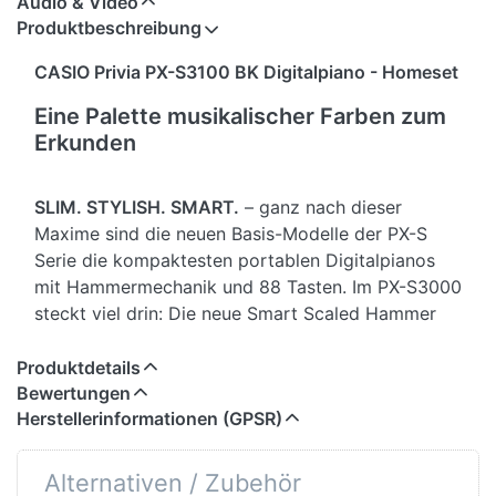
Audio & Video
Produktbeschreibung
CASIO Privia PX-S3100 BK Digitalpiano - Homeset
Eine Palette musikalischer Farben zum
Erkunden
SLIM. STYLISH. SMART.
– ganz nach dieser
Maxime sind die neuen Basis-Modelle der PX-S
Serie die kompaktesten portablen Digitalpianos
mit Hammermechanik und 88 Tasten. Im PX-S3000
steckt viel drin: Die neue Smart Scaled Hammer
Action Keyboard Hammermechanik ermöglicht ein
sehr authentisches Tastengefühl. Zusammen mit
Produktdetails
Bewertungen
dem neuen Lautsprechersystem und zahlreichen
Herstellerinformationen (GPSR)
Features wie Bluetooth Audio oder der Chordana
Play for Piano App-Funktionalität ist das PX-
S3000 ein ultimatives Instrument für Zuhause und
Alternativen / Zubehör