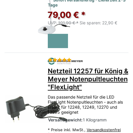
Tage
79,00 € *
UVP:
101,90 € *
Sie sparen:
22,90 €
Bewertung: 5 von 5 Sternen.
Netzteil 12257 für König &
Meyer Notenpultleuchten
"FlexLight"
Das passende Netzteil für die LED
FlexLight Notenpultleuchten - auch als
Ersatz für 12248, 12249, 12270 und
12295 geeignet
Versandgewicht:
1 Kilogramm
*
Preise inkl. MwSt.,
Versandkostenfrei