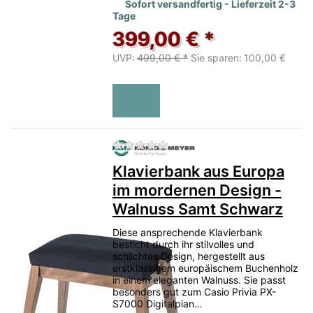
Sofort versandfertig - Lieferzeit 2-3
Tage
399,00 € *
UVP:
499,00 € *
Sie sparen:
100,00 €
Zu diesem Produkt liegen no
Klavierbank aus Europa
im mordernen Design -
Walnuss Samt Schwarz
Diese ansprechende Klavierbank
besticht durch ihr stilvolles und
schlichtes Design, hergestellt aus
erstklassigem europäischem Buchenholz
in einem eleganten Walnuss. Sie passt
besonders gut zum Casio Privia PX-
S7000 Digitalpian…