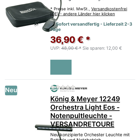
*
Preise inkl. MwSt.,
Versandkostenfrei
(DE) - andere Länder hier klicken
Sofort versandfertig - Lieferzeit 2-3
Tage
36,90 € *
UVP:
48,90 € *
Sie sparen:
12,00 €
Zu diesem Produkt liegen no
Neu
König & Meyer 12249
Orchestra Light Eos -
Notenpultleuchte -
VERSANDRETOURE
Neu konzipierte Orchester Leuchte mit
Batterie und Netzbetrieb