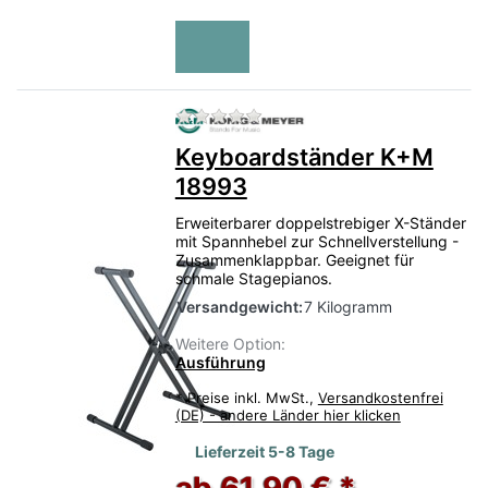
Zu diesem Produkt liegen no
Keyboardständer K+M
18993
Erweiterbarer doppelstrebiger X-Ständer
mit Spannhebel zur Schnellverstellung -
Zusammenklappbar. Geeignet für
schmale Stagepianos.
Versandgewicht:
7 Kilogramm
Weitere Option:
Ausführung
*
Preise inkl. MwSt.,
Versandkostenfrei
(DE) - andere Länder hier klicken
Lieferzeit 5-8 Tage