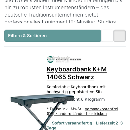
und Notenständern über Mikrofonhalterungen bis
hin zu robusten Instrumentenständern – das
deutsche Traditionsunternehmen bietet
professionelles Equipment für Musiker, Studios
und Bühnen. Mit durchdachtem Design und
Filtern & Sortieren
präziser Fertigung ist König & Meyer die erste
Wahl für anspruchsvolles Musikzubehör.
Zu diesem Produkt liegen no
Keyboardbank K+M
14065 Schwarz
Komfortable Keyboardbank mit
hochwertig gepolstertem Sitz
Versandgewicht:
6 Kilogramm
*
Preise inkl. MwSt.,
Versandkostenfrei
(DE) - andere Länder hier klicken
Sofort versandfertig - Lieferzeit 2-3
Tage