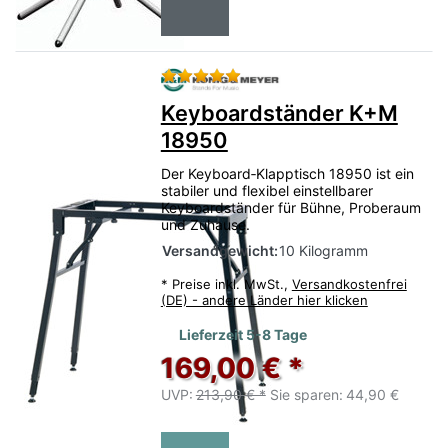
Bewertung: 5 von 5 Sternen.
Keyboardständer K+M
18950
Der Keyboard‑Klapptisch 18950 ist ein
stabiler und flexibel einstellbarer
Keyboardständer für Bühne, Proberaum
und Zuhause.
Versandgewicht:
10 Kilogramm
*
Preise inkl. MwSt.,
Versandkostenfrei
(DE) - andere Länder hier klicken
Lieferzeit 5-8 Tage
169,00 € *
UVP:
213,90 € *
Sie sparen:
44,90 €