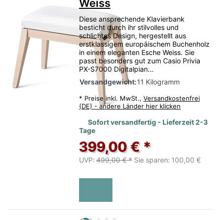
Weiss
Diese ansprechende Klavierbank
besticht durch ihr stilvolles und
schlichtes Design, hergestellt aus
erstklassigem europäischem Buchenholz
in einem eleganten Esche Weiss. Sie
passt besonders gut zum Casio Privia
PX-S7000 Digitalpian…
Versandgewicht:
11 Kilogramm
*
Preise inkl. MwSt.,
Versandkostenfrei
(DE) - andere Länder hier klicken
Sofort versandfertig - Lieferzeit 2-3
Tage
399,00 € *
UVP:
499,00 € *
Sie sparen:
100,00 €