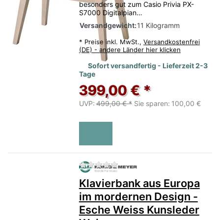
besonders gut zum Casio Privia PX-
S7000 Digitalpian…
Versandgewicht:
11 Kilogramm
*
Preise inkl. MwSt.,
Versandkostenfrei
(DE) - andere Länder hier klicken
Sofort versandfertig - Lieferzeit 2-3
Tage
399,00 € *
UVP:
499,00 € *
Sie sparen:
100,00 €
Zu diesem Produkt liegen no
Klavierbank aus Europa
im mordernen Design -
Esche Weiss Kunsleder