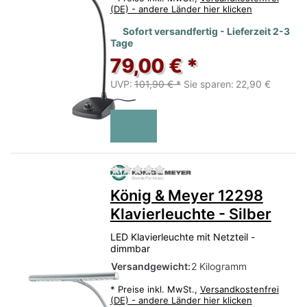
(DE) - andere Länder hier klicken
Sofort versandfertig - Lieferzeit 2-3
Tage
79,00 € *
UVP:
101,90 € *
Sie sparen:
22,90 €
Zu diesem Produkt liegen no
König & Meyer 12298
Klavierleuchte - Silber
LED Klavierleuchte mit Netzteil -
dimmbar
Versandgewicht:
2 Kilogramm
*
Preise inkl. MwSt.,
Versandkostenfrei
(DE) - andere Länder hier klicken