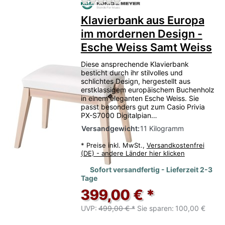
Zu diesem Produkt liegen no
Klavierbank aus Europa
im mordernen Design -
Esche Weiss Samt Weiss
Diese ansprechende Klavierbank
besticht durch ihr stilvolles und
schlichtes Design, hergestellt aus
erstklassigem europäischem Buchenholz
in einem eleganten Esche Weiss. Sie
passt besonders gut zum Casio Privia
PX-S7000 Digitalpian…
Versandgewicht:
11 Kilogramm
*
Preise inkl. MwSt.,
Versandkostenfrei
(DE) - andere Länder hier klicken
Sofort versandfertig - Lieferzeit 2-3
Tage
399,00 € *
UVP:
499,00 € *
Sie sparen:
100,00 €