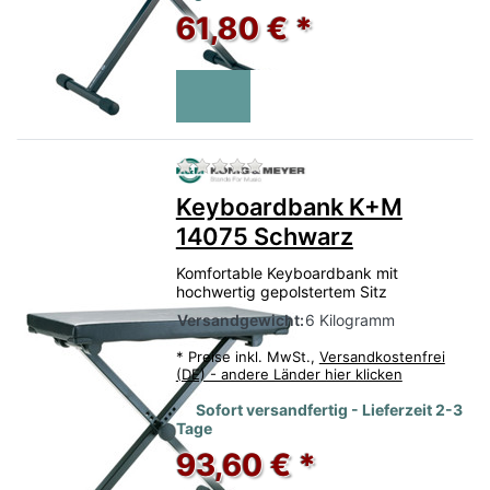
61,80 € *
Zu diesem Produkt liegen no
Keyboardbank K+M
14075 Schwarz
Komfortable Keyboardbank mit
hochwertig gepolstertem Sitz
Versandgewicht:
6 Kilogramm
*
Preise inkl. MwSt.,
Versandkostenfrei
(DE) - andere Länder hier klicken
Sofort versandfertig - Lieferzeit 2-3
Tage
93,60 € *