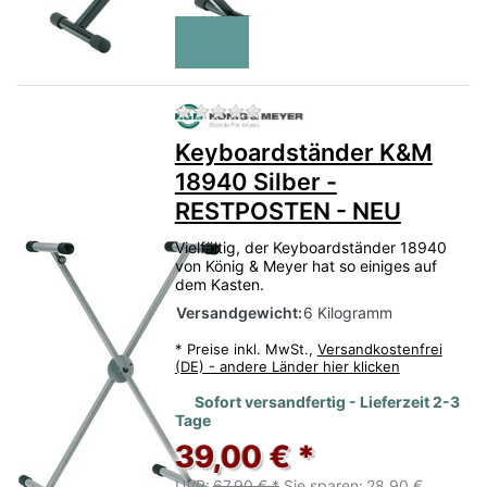
Zu diesem Produkt liegen no
Keyboardständer K&M
18940 Silber -
RESTPOSTEN - NEU
Vielfältig, der Keyboardständer 18940
von König & Meyer hat so einiges auf
dem Kasten.
Versandgewicht:
6 Kilogramm
*
Preise inkl. MwSt.,
Versandkostenfrei
(DE) - andere Länder hier klicken
Sofort versandfertig - Lieferzeit 2-3
Tage
39,00 € *
UVP:
67,90 € *
Sie sparen:
28,90 €