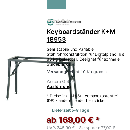
Zu diesem Produkt liegen no
Keyboardständer K+M
18953
Sehr stabile und variable
Stahlrohrkonstruktion für Digtalpiano, bis
80 kg belastbar. Geeignet für schmale
Stagepianos.
Versandgewicht:
10 Kilogramm
Weitere Option:
Ausführung
*
Preise inkl. MwSt.,
Versandkostenfrei
(DE) - andere Länder hier klicken
Lieferzeit 5-8 Tage
ab 169,00 € *
UVP:
246,90 € *
Sie sparen:
77,90 €