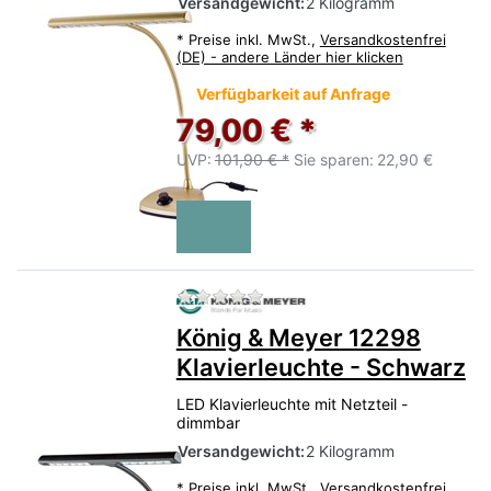
Versandgewicht:
2 Kilogramm
*
Preise inkl. MwSt.,
Versandkostenfrei
(DE) - andere Länder hier klicken
Verfügbarkeit auf Anfrage
79,00 € *
UVP:
101,90 € *
Sie sparen:
22,90 €
Zu diesem Produkt liegen no
König & Meyer 12298
Klavierleuchte - Schwarz
LED Klavierleuchte mit Netzteil -
dimmbar
Versandgewicht:
2 Kilogramm
*
Preise inkl. MwSt.,
Versandkostenfrei