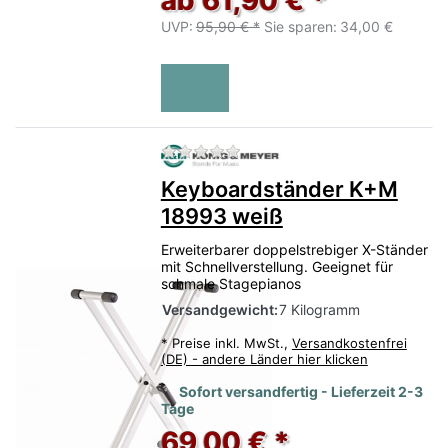
ab 61,90 € *
UVP:
95,90 € *
Sie sparen:
34,00 €
Zu diesem Produkt liegen no
Keyboardständer K+M
18993 weiß
Erweiterbarer doppelstrebiger X-Ständer
mit Schnellverstellung. Geeignet für
schmale Stagepianos
Versandgewicht:
7 Kilogramm
*
Preise inkl. MwSt.,
Versandkostenfrei
(DE) - andere Länder hier klicken
Sofort versandfertig - Lieferzeit 2-3
Tage
69,00 € *