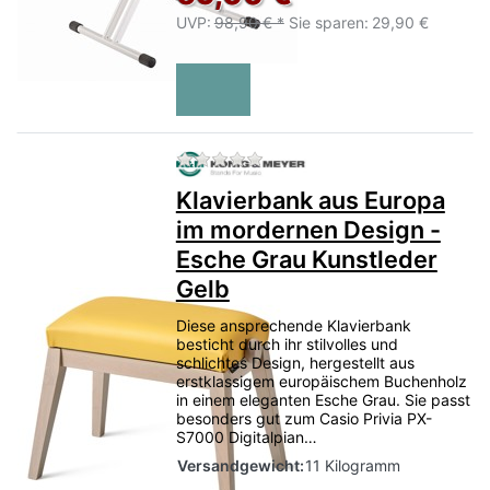
UVP:
98,90 € *
Sie sparen:
29,90 €
Zu diesem Produkt liegen no
Klavierbank aus Europa
im mordernen Design -
Esche Grau Kunstleder
Gelb
Diese ansprechende Klavierbank
besticht durch ihr stilvolles und
schlichtes Design, hergestellt aus
erstklassigem europäischem Buchenholz
in einem eleganten Esche Grau. Sie passt
besonders gut zum Casio Privia PX-
S7000 Digitalpian…
Versandgewicht:
11 Kilogramm