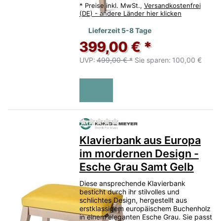
*
Preise inkl. MwSt.,
Versandkostenfrei
(DE) - andere Länder hier klicken
Lieferzeit 5-8 Tage
399,00 € *
UVP:
499,00 € *
Sie sparen:
100,00 €
Zu diesem Produkt liegen no
Klavierbank aus Europa
im mordernen Design -
Esche Grau Samt Gelb
Diese ansprechende Klavierbank
besticht durch ihr stilvolles und
schlichtes Design, hergestellt aus
erstklassigem europäischem Buchenholz
in einem eleganten Esche Grau. Sie passt