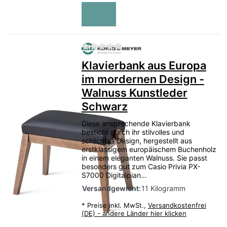
Zu diesem Produkt liegen no
Klavierbank aus Europa
im mordernen Design -
Walnuss Kunstleder
Schwarz
Diese ansprechende Klavierbank
besticht durch ihr stilvolles und
schlichtes Design, hergestellt aus
erstklassigem europäischem Buchenholz
in einem eleganten Walnuss. Sie passt
besonders gut zum Casio Privia PX-
S7000 Digitalpian…
Versandgewicht:
11 Kilogramm
*
Preise inkl. MwSt.,
Versandkostenfrei
(DE) - andere Länder hier klicken