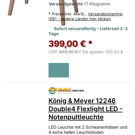
Versandgewicht:
11 Kilogramm
*
Preise inkl. MwSt.,
Versandkostenfrei
(DE) - andere Länder hier klicken
Sofort versandfertig - Lieferzeit 2-3
Tage
399,00 € *
UVP:
499,00 € *
Sie sparen:
100,00 €
Bewertung: 4 von 5 Sternen.
König & Meyer 12246
Double4 Flexlight LED -
Notenpultleuchte
LED Leuchte mit 2 Schwanenhälsen und
4 extra hellen Leuchtdioden