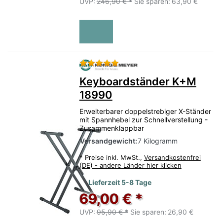
UVP:
246,90 € *
Sie sparen:
63,90 €
Bewertung: 5 von 5 Sternen.
Keyboardständer K+M
18990
Erweiterbarer doppelstrebiger X-Ständer
mit Spannhebel zur Schnellverstellung -
Zusammenklappbar
Versandgewicht:
7 Kilogramm
*
Preise inkl. MwSt.,
Versandkostenfrei
(DE) - andere Länder hier klicken
Lieferzeit 5-8 Tage
69,00 € *
UVP:
95,90 € *
Sie sparen:
26,90 €