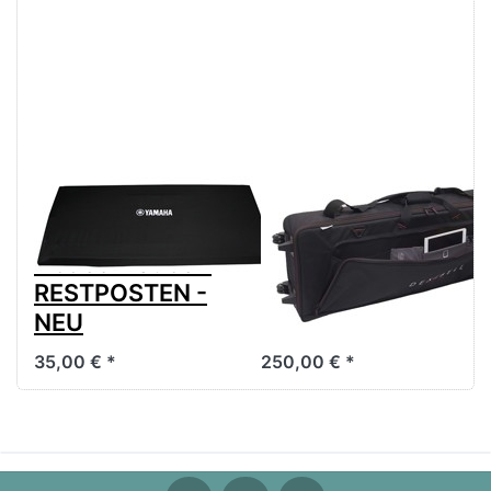
Yamaha DC-210
Dexibell
Elastische
Keyboardtasche
Abdeckhaube -
für Classico L3
RESTPOSTEN -
und Johannus
NEU
One
35,00 € *
250,00 € *