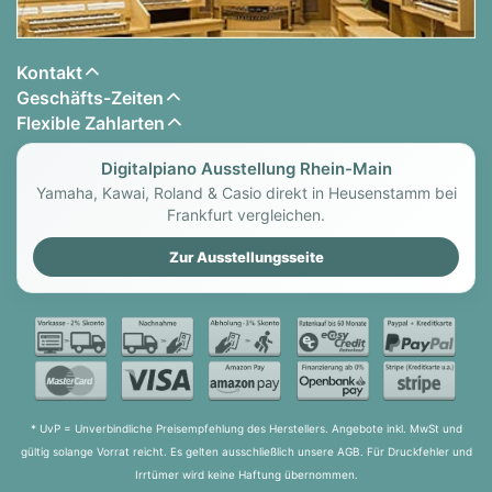
Metronom mit 0 bis 9 Schläge/Takt / Tempo:
20 bis 255
Duett-Modus mit anpassbarerm Tonbereich
Kontakt
(-2 bis 2 Oktaven)
Geschäfts-Zeiten
Concert Play mit 10 Songs & regelbarer Song-
Flexible Zahlarten
Lautstärke / 3 Modi ((LISTEN, LESSON, PLAY)
Digitalpiano Ausstellung Rhein-Main
Musikbibilothek mit 60 hinterlegten Songs
Yamaha, Kawai, Roland & Casio direkt in Heusenstamm bei
MIDI-Recorder: Modi: Echtzeit-Aufnahme,
Frankfurt vergleichen.
Wiedergabe, Spuren: 2, Kapazität: bis 5.000
Noten insgesamt, Aufnahmespeicher:
Zur Ausstellungsseite
eingebauter Flashspeicher
Audio-Recorder: Modi: Echtzeit-Aufnahme,
Wiedergabe, Songs: 99, Aufnahme pro Datei:
maximal ca. 25 Minuten pro Datei, Audiodatei-
Lautstärke: regelbar
Pedale mit Dämpfer-, Sostenuto- und
* UvP = Unverbindliche Preisempfehlung des Herstellers. Angebote inkl. MwSt und
Softfunktion
gültig solange Vorrat reicht. Es gelten ausschließlich unsere AGB. Für Druckfehler und
Zusätzliche Funktionen: Anschlagdynamik: 5
Irrtümer wird keine Haftung übernommen.
Stufen, aus, Transponierfunktion: 2