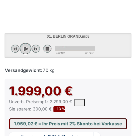
01. BERLIN GRAND.mp3
00:00
01:42
Versandgewicht:
70 kg
1.999,00 €
Die UVP ist der vorgeschlagene oder empfohlene Verkaufspreis e
Unverb. Preisempf.:
2.299,00 €
Sie sparen:
300,00 €
− 13 %
1.959,02 €
= Ihr Preis mit 2% Skonto bei Vorkasse