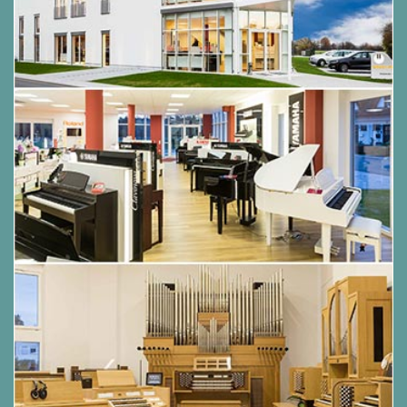
Max. Polyphonie: 256 Noten
Klangfarben: 39
Akustiksimulator:
・Digitale Skalierung mit 88 Tasten
・Hammerreaktion (10 Stufen, Ton, aus)
・Key Off Response (3 Stufen, Ton)
・Saitenresonanz (10 Stufen, Ton, aus)
・Dämpferresonanz (10 Stufen, Ton, aus)
・Offene Saitenresonanz (10 Stufen, Ton, aus)
・Aliqout-Resonanz (10 Stufen, Ton, aus)
・Tastengeräusche (10 Stufen, Ton, aus)
・Tastenton (10 Stufen, Ton, aus)
・Dämpfergeräusche (10 Stufen, Ton, aus)
・Deckelsimulator (4 Stufen, Ton)
・Key Off Simulator
Effekte: Sound-Modus: Hall-Simulator (8
Typen)/Reverb (8 Typen), Surround (3 Stufen),
Chorus (12 Stufen, Klang), Brillianz, DSP
(Presets für einige Klänge)