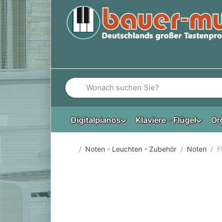
Geben Sie einen Suchbegriff ein. Während Si
Digitalpianos
Klaviere - Flügel
Or
Startseite
Noten - Leuchten - Zubehör
Noten
F