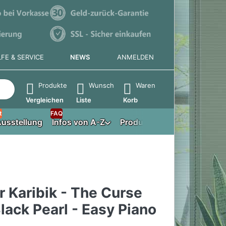
LFE & SERVICE
NEWS
ANMELDEN
e die Eingabetaste, um alle Ergebnisse aufzurufen.
Produkte
Wunsch
Waren
Vergleichen
Liste
Korb
t
FAQ
usstellung
Infos von A-Z
Produktberater
r Karibik - The Curse
lack Pearl - Easy Piano