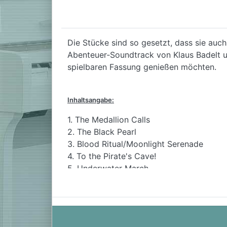
Die Stücke sind so gesetzt, dass sie auch
Abenteuer‑Soundtrack von Klaus Badelt und
spielbaren Fassung genießen möchten.
Inhaltsangabe:
1. The Medallion Calls
2. The Black Pearl
3. Blood Ritual/Moonlight Serenade
4. To the Pirate's Cave!
5. Underwater March
6. One Last Shot
7. He's a Pirate