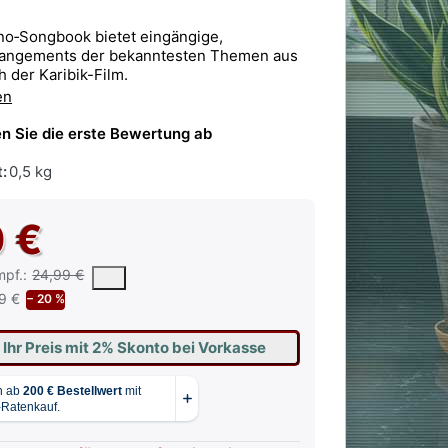
no‑Songbook bietet eingängige,
rrangements der bekanntesten Themen aus
 der Karibik-Film.
en
n Sie die erste Bewertung ab
:
0,5 kg
0 €
 vorgeschlagene oder empfohlene Verkaufspreis eines Produkts, wie 
mpf.:
24,99 €
9 €
− 20 %
 Ihr Preis mit 2% Skonto bei Vorkasse