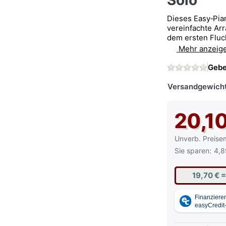
Solo
Dieses Easy‑Pia
vereinfachte A
dem ersten Fluch
Mehr anzeig
Gebe
Versandgewicht
20,1
Die UVP ist der
Unverb. Preise
Sie sparen:
4,8
19,70 €
=