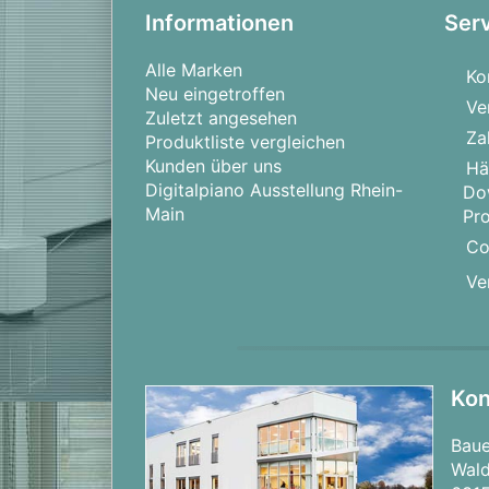
Informationen
Ser
Alle Marken
Ko
Neu eingetroffen
Ve
Zuletzt angesehen
Za
Produktliste vergleichen
Kunden über uns
Hä
Digitalpiano Ausstellung Rhein-
Do
Main
Pr
Co
Ve
Kon
Bau
Wald