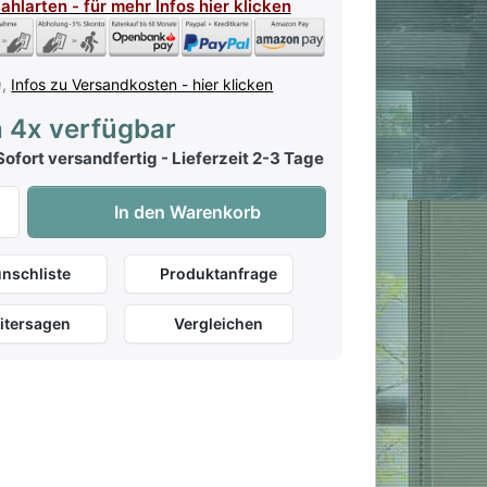
Zahlarten - für mehr Infos hier klicken
),
Infos zu Versandkosten - hier klicken
 4x verfügbar
ofort versandfertig - Lieferzeit 2-3 Tage
Fluch der Karibik - The Curse Of The Black Pearl - Easy Pia
In den Warenkorb
nschliste
Produktanfrage
itersagen
Vergleichen