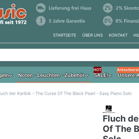
STARTSEITE
ÜBER UNS
KONTAKT
HI
e tippen, erscheinen automatisch erste Ergebnisse. Drücken Si
HOT
Antestberei
geln
Noten - Leuchten - Zubehör
SALE!
Unsere A
luch der Karibik - The Curse Of The Black Pearl - Easy Piano Solo
Fluch de
Of The B