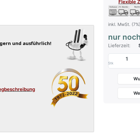
Flexible 
inkl. MwSt. (7%
nur noch
 gern und ausführlich!
Lieferzeit:
S
Stk
Wu
egbeschreibung
We