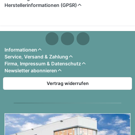
Inhaltsangabe:
Herstellerinformationen (GPSR)
1. Andreas Bourani - Auf anderen Wegen
2. Ed Sheeran - Thinking Out Loud
3. Calvin Harris Feat. Ellie Goulding - Outside
4. Robin Schulz Feat. asmine Thompson - Sun
Informationen
Goes Down
Service, Versand & Zahlung
5. Taylor Swift - Blank Space
Firma, Impressum & Datenschutz
6. The Avener - Fade Out Lines
Newsletter abonnieren
Vertrag widerrufen