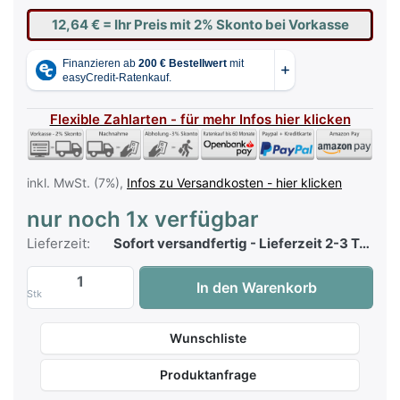
12,64 €
= Ihr Preis mit 2% Skonto bei Vorkasse
Flexible Zahlarten - für mehr Infos hier klicken
inkl. MwSt. (7%),
Infos zu Versandkosten - hier klicken
nur noch 1x verfügbar
Lieferzeit:
Sofort versandfertig - Lieferzeit 2-3 Tage
Hage Top Charts 72 mit CD zu 12,90 €, M
In den Warenkorb
Stk
Wunschliste
Produktanfrage