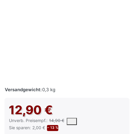
Versandgewicht:
0,3 kg
12,90 €
Die UVP ist der vorgeschlagene oder empfohlene Verkaufspreis e
Unverb. Preisempf.:
14,90 €
Sie sparen:
2,00 €
− 13 %