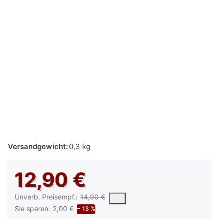
Versandgewicht:
0,3 kg
12,90 €
Die UVP ist der vorgeschlagene oder empfohlene Verkaufspreis e
Unverb. Preisempf.:
14,90 €
Sie sparen:
2,00 €
− 13 %