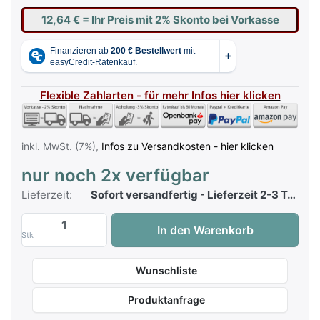
12,64 €
= Ihr Preis mit 2% Skonto bei Vorkasse
Flexible Zahlarten - für mehr Infos hier klicken
inkl. MwSt. (7%),
Infos zu Versandkosten - hier klicken
nur noch 2x verfügbar
Lieferzeit:
Sofort versandfertig - Lieferzeit 2-3 Tage
Hage Top Charts 84 mit CD zu 12,90 €, M
In den Warenkorb
Stk
Wunschliste
Produktanfrage