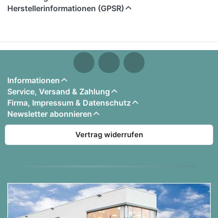
Herstellerinformationen (GPSR)
1. Ed Sheeran - Happier
2. Josh. - Cordula Grün
3. Namika - Je Ne Parle Pas Francais
4. Alvaro Soler - La Cintura
5. Maroon 5 Feat. Cardi B - Girls Like You
Informationen
6. Nico Santos - Safe
Service, Versand & Zahlung
Firma, Impressum & Datenschutz
Newsletter abonnieren
Vertrag widerrufen