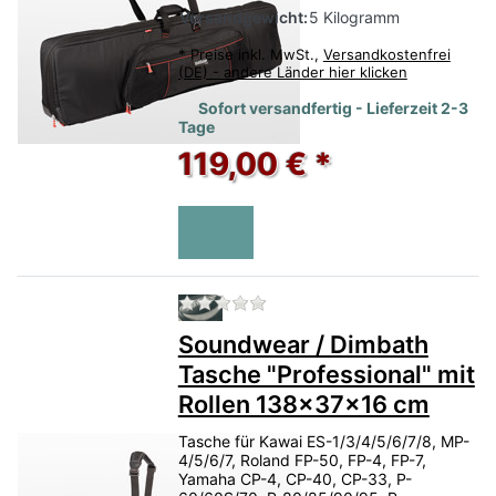
Versandgewicht:
5 Kilogramm
*
Preise inkl. MwSt.,
Versandkostenfrei
(DE) - andere Länder hier klicken
Sofort versandfertig - Lieferzeit 2-3
Tage
119,00 € *
Zu diesem Produkt liegen no
Soundwear / Dimbath
Tasche "Professional" mit
Rollen 138x37x16 cm
Tasche für Kawai ES-1/3/4/5/6/7/8, MP-
4/5/6/7, Roland FP-50, FP-4, FP-7,
Yamaha CP-4, CP-40, CP-33, P-