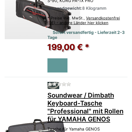
S-90, KORG PA-1X PRO
Versandgewicht:
8 Kilogramm
*
Preise inkl. MwSt.,
Versandkostenfrei
(DE) - andere Länder hier klicken
Sofort versandfertig - Lieferzeit 2-3
Tage
199,00 € *
Zu diesem Produkt liegen no
Soundwear / Dimbath
Keyboard-Tasche
"Professional" mit Rollen
für YAMAHA GENOS
Tasche für Yamaha GENOS