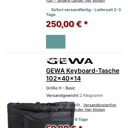
(DE) - andere Länder hier klicken
Sofort versandfertig - Lieferzeit 2-3
Tage
250,00 € *
Zu diesem Produkt liegen no
GEWA Keyboard-Tasche
102x40x14
Größe H - Basic
Versandgewicht:
2 Kilogramm
*
Preise inkl. MwSt.,
Versandkostenfrei
(DE) - andere Länder hier klicken
Lieferzeit 5-8 Tage