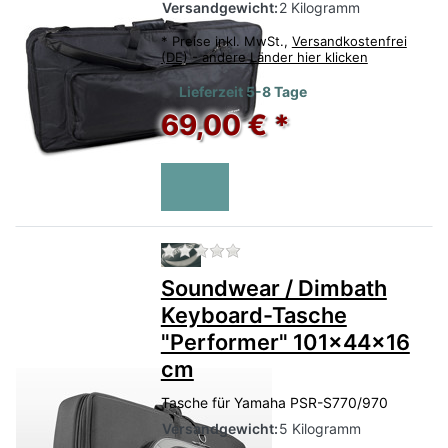
Versandgewicht:
2 Kilogramm
*
Preise inkl. MwSt.,
Versandkostenfrei
(DE) - andere Länder hier klicken
Lieferzeit 5-8 Tage
69,00 € *
Zu diesem Produkt liegen no
Soundwear / Dimbath
Keyboard-Tasche
"Performer" 101x44x16
cm
Tasche für Yamaha PSR-S770/970
Versandgewicht:
5 Kilogramm