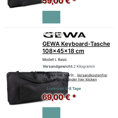
59,00 € *
Zu diesem Produkt liegen no
GEWA Keyboard-Tasche
108x45x18 cm
Modell L Basic
Versandgewicht:
2 Kilogramm
*
Preise inkl. MwSt.,
Versandkostenfrei
(DE) - andere Länder hier klicken
Lieferzeit 5-8 Tage
69,00 € *