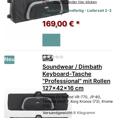
(DE) - andere Länder hier klicken
Sofort versandfertig - Lieferzeit 2-3
Tage
169,00 € *
Zu diesem Produkt liegen no
Neu
Soundwear / Dimbath
Keyboard-Tasche
"Professional" mit Rollen
127x42x16 cm
Tasche für Roland VR-770, JP-80,
Yamaha Motif 7, Korg Kronos (73), Krome
(73)
Versandgewicht:
8 Kilogramm