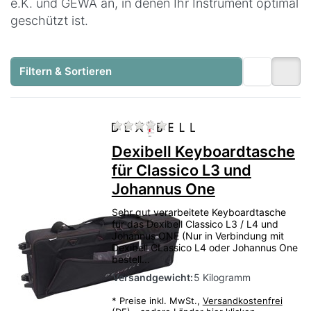
e.K. und GEWA an, in denen Ihr Instrument optimal
geschützt ist.
Filtern & Sortieren
Zu diesem Produkt liegen no
Dexibell Keyboardtasche
für Classico L3 und
Johannus One
Sehr gut verarbeitete Keyboardtasche
für das Dexibell Classico L3 / L4 und
Johannus ONE (Nur in Verbindung mit
Dexibell CLassico L4 oder Johannus One
bestell...
Versandgewicht:
5 Kilogramm
*
Preise inkl. MwSt.,
Versandkostenfrei