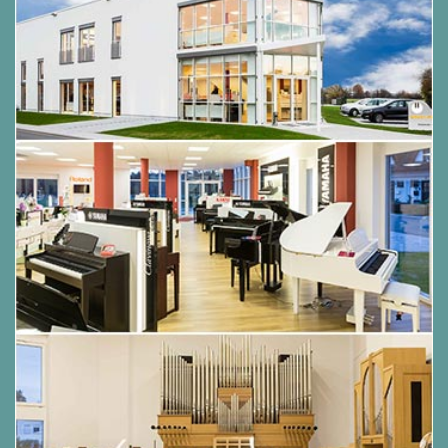
hochqualitative Keyboard-Tasche in der richtigen
Größe mit zusätzlichem Stauraum für Netzteile
und weiteres Zubehör aus und bestellen Sie
vollkommen unkompliziert online! In der Regel
liefern wir innerhalb von fünf bis acht Tagen.