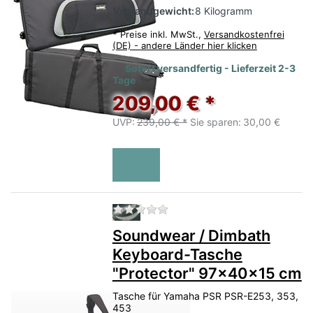
Versandgewicht:
8 Kilogramm
*
Preise inkl. MwSt.,
Versandkostenfrei
(DE) - andere Länder hier klicken
Sofort versandfertig - Lieferzeit 2-3
Tage
209,00 € *
UVP:
239,00 € *
Sie sparen:
30,00 €
Zu diesem Produkt liegen no
Soundwear / Dimbath
Keyboard-Tasche
"Protector" 97x40x15 cm
Tasche für Yamaha PSR PSR-E253, 353,
453