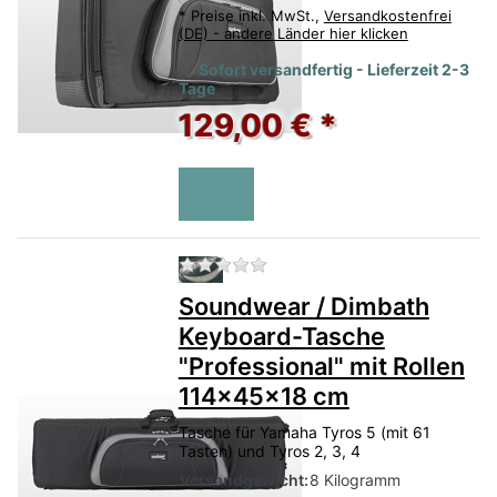
*
Preise inkl. MwSt.,
Versandkostenfrei
(DE) - andere Länder hier klicken
Sofort versandfertig - Lieferzeit 2-3
Tage
129,00 € *
Zu diesem Produkt liegen no
Soundwear / Dimbath
Keyboard-Tasche
"Professional" mit Rollen
114x45x18 cm
Tasche für Yamaha Tyros 5 (mit 61
Tasten) und Tyros 2, 3, 4
Versandgewicht:
8 Kilogramm