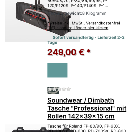
60/60S/70, P-80/85/90/95, P-
120/P120S, P-140/P140S, P-1...
Versandgewicht:
8 Kilogramm
*
Preise inkl. MwSt.,
Versandkostenfrei
(DE) - andere Länder hier klicken
Sofort versandfertig - Lieferzeit 2-3
Tage
249,00 € *
Zu diesem Produkt liegen no
Soundwear / Dimbath
Tasche "Professional" mit
Rollen 142x39x15 cm
Tasche für Roland FP-80/90, FP-90X,
RD-300SX, RD-600, RD-700SX, RD-800