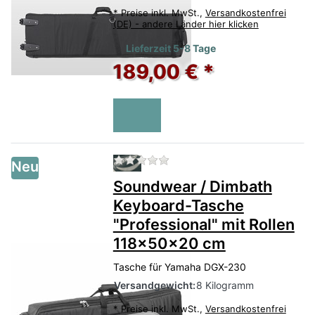
*
Preise inkl. MwSt.,
Versandkostenfrei
(DE) - andere Länder hier klicken
Lieferzeit 5-8 Tage
189,00 € *
Zu diesem Produkt liegen no
Neu
Soundwear / Dimbath
Keyboard-Tasche
"Professional" mit Rollen
118x50x20 cm
Tasche für Yamaha DGX-230
Versandgewicht:
8 Kilogramm
*
Preise inkl. MwSt.,
Versandkostenfrei