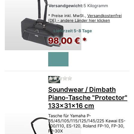
Versandgewicht:
5 Kilogramm
*
Preise inkl. MwSt.,
Versandkostenfrei
(DE) - andere Länder hier klicken
Lieferzeit 5-8 Tage
98,00 € *
Zu diesem Produkt liegen no
Soundwear / Dimbath
Piano-Tasche "Protector"
133x31x16 cm
Tasche für Yamaha P-
35/45/105/115/125/145/225 Kawai ES-
100/110, ES-120, Roland FP-10, FP-30,
FP-30X