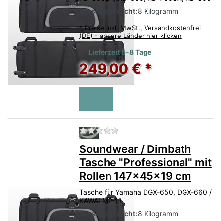
Versandgewicht:
8 Kilogramm
*
Preise inkl. MwSt.,
Versandkostenfrei
(DE) - andere Länder hier klicken
Lieferzeit 5-8 Tage
249,00 € *
Zu diesem Produkt liegen no
Soundwear / Dimbath
Tasche "Professional" mit
Rollen 147x45x19 cm
Tasche für Yamaha DGX-650, DGX-660 /
KAWAI MP-11
Versandgewicht:
8 Kilogramm