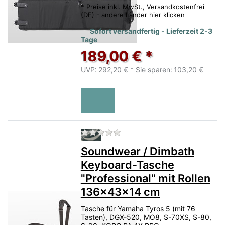
*
Preise inkl. MwSt.,
Versandkostenfrei
(DE) - andere Länder hier klicken
Sofort versandfertig - Lieferzeit 2-3
Tage
189,00 € *
UVP:
292,20 € *
Sie sparen:
103,20 €
Zu diesem Produkt liegen no
Soundwear / Dimbath
Keyboard-Tasche
"Professional" mit Rollen
136x43x14 cm
Tasche für Yamaha Tyros 5 (mit 76
Tasten), DGX-520, MO8, S-70XS, S-80,