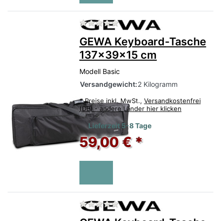
Zu diesem Produkt liegen no
GEWA Keyboard-Tasche
137x39x15 cm
Modell Basic
Versandgewicht:
2 Kilogramm
*
Preise inkl. MwSt.,
Versandkostenfrei
(DE) - andere Länder hier klicken
Lieferzeit 5-8 Tage
59,00 € *
Zu diesem Produkt liegen no