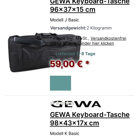
GEWA Keyboard-Tasche
96x37x15 cm
Modell J Basic
Versandgewicht:
2 Kilogramm
*
Preise inkl. MwSt.,
Versandkostenfrei
(DE) - andere Länder hier klicken
Lieferzeit 5-8 Tage
59,00 € *
Zu diesem Produkt liegen no
GEWA Keyboard-Tasche
98x43x17x cm
Modell K Basic