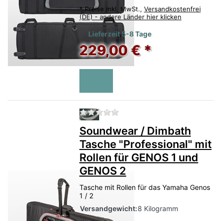
*
Preise inkl. MwSt.,
Versandkostenfrei
(DE) - andere Länder hier klicken
Lieferzeit 5-8 Tage
229,00 € *
Zu diesem Produkt liegen no
Soundwear / Dimbath
Tasche "Professional" mit
Rollen für GENOS 1 und
GENOS 2
Tasche mit Rollen für das Yamaha Genos
1 / 2
Versandgewicht:
8 Kilogramm