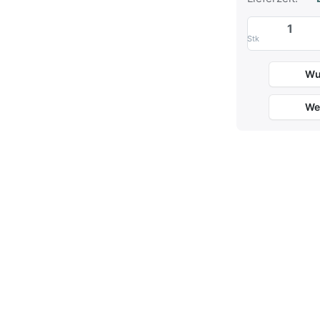
Stk
Wu
We