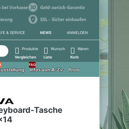
LFE & SERVICE
NEWS
ANMELDEN
e die Eingabetaste, um alle Ergebnisse aufzurufen.
Produkte
Wunsch
Waren
Vergleichen
Liste
Korb
t
FAQ
usstellung
Infos von A-Z
Produktberater
eyboard-Tasche
x14