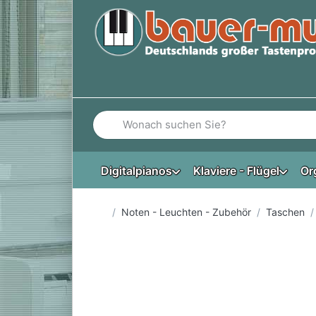
Geben Sie einen Suchbegriff ein. Während Si
Digitalpianos
Klaviere - Flügel
Or
Startseite
Noten - Leuchten - Zubehör
Taschen