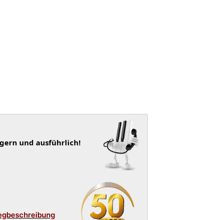
 gern und ausführlich!
egbeschreibung