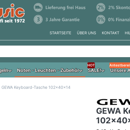
STARTSEITE
ÜBER UNS
KONTAKT
HI
e tippen, erscheinen automatisch erste Ergebnisse. Drücken Si
HOT
Antestberei
geln
Noten - Leuchten - Zubehör
SALE!
Unsere A
GEWA Keyboard-Tasche 102x40x14
GEWA K
102x40