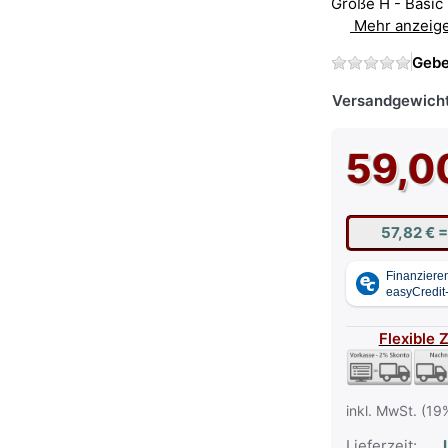
Größe H - Basic
Mehr anzeig
Gebe
Versandgewicht
59,0
57,82 €
=
Flexible 
inkl. MwSt. (19
Lieferzeit:
L