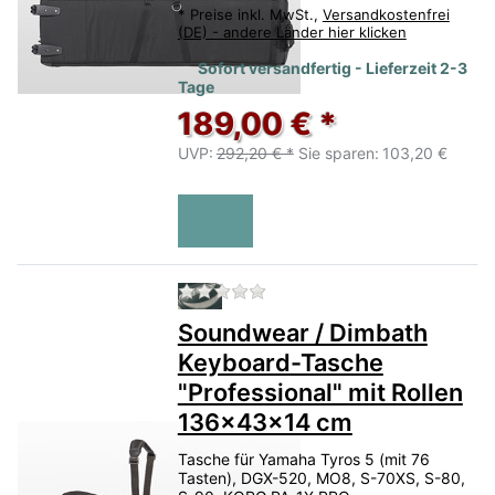
*
Preise inkl. MwSt.,
Versandkostenfrei
(DE) - andere Länder hier klicken
Sofort versandfertig - Lieferzeit 2-3
Tage
189,00 € *
UVP:
292,20 € *
Sie sparen:
103,20 €
Zu diesem Produkt liegen no
Soundwear / Dimbath
Keyboard-Tasche
"Professional" mit Rollen
136x43x14 cm
Tasche für Yamaha Tyros 5 (mit 76
Tasten), DGX-520, MO8, S-70XS, S-80,