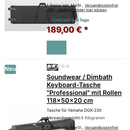
*
Preise inkl. MwSt.,
Versandkostenfrei
(DE) - andere Länder hier klicken
Lieferzeit 5-8 Tage
189,00 € *
Zu diesem Produkt liegen no
Neu
Soundwear / Dimbath
Keyboard-Tasche
"Professional" mit Rollen
118x50x20 cm
Tasche für Yamaha DGX-230
Versandgewicht:
8 Kilogramm
*
Preise inkl. MwSt.,
Versandkostenfrei