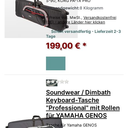
S-90, KORG PA-1X PRO
Versandgewicht:
8 Kilogramm
*
Preise inkl. MwSt.,
Versandkostenfrei
(DE) - andere Länder hier klicken
Sofort versandfertig - Lieferzeit 2-3
Tage
199,00 € *
Zu diesem Produkt liegen no
Soundwear / Dimbath
Keyboard-Tasche
"Professional" mit Rollen
für YAMAHA GENOS
Tasche für Yamaha GENOS