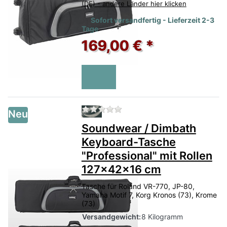
(DE) - andere Länder hier klicken
Sofort versandfertig - Lieferzeit 2-3
Tage
169,00 € *
Zu diesem Produkt liegen no
Neu
Soundwear / Dimbath
Keyboard-Tasche
"Professional" mit Rollen
127x42x16 cm
Tasche für Roland VR-770, JP-80,
Yamaha Motif 7, Korg Kronos (73), Krome
(73)
Versandgewicht:
8 Kilogramm