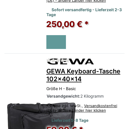
(DE) - andere Länder hier klicken
Sofort versandfertig - Lieferzeit 2-3
Tage
250,00 € *
Zu diesem Produkt liegen no
GEWA Keyboard-Tasche
102x40x14
Größe H - Basic
Versandgewicht:
2 Kilogramm
*
Preise inkl. MwSt.,
Versandkostenfrei
(DE) - andere Länder hier klicken
Lieferzeit 5-8 Tage