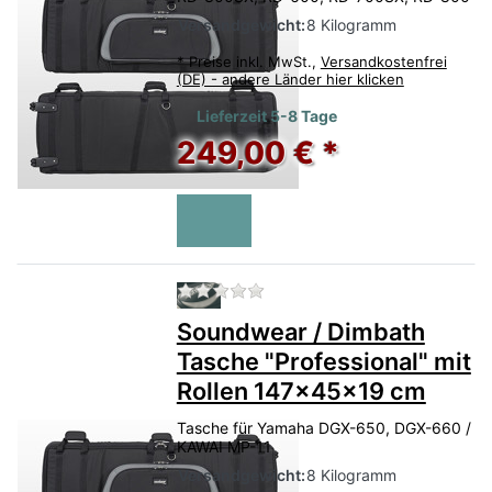
Versandgewicht:
8 Kilogramm
*
Preise inkl. MwSt.,
Versandkostenfrei
(DE) - andere Länder hier klicken
Lieferzeit 5-8 Tage
249,00 € *
Zu diesem Produkt liegen no
Soundwear / Dimbath
Tasche "Professional" mit
Rollen 147x45x19 cm
Tasche für Yamaha DGX-650, DGX-660 /
KAWAI MP-11
Versandgewicht:
8 Kilogramm