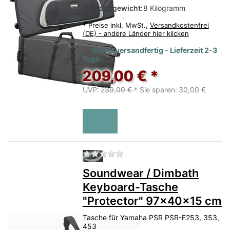
Versandgewicht:
8 Kilogramm
*
Preise inkl. MwSt.,
Versandkostenfrei
(DE) - andere Länder hier klicken
Sofort versandfertig - Lieferzeit 2-3
Tage
209,00 € *
UVP:
239,00 € *
Sie sparen:
30,00 €
Zu diesem Produkt liegen no
Soundwear / Dimbath
Keyboard-Tasche
"Protector" 97x40x15 cm
Tasche für Yamaha PSR PSR-E253, 353,
453