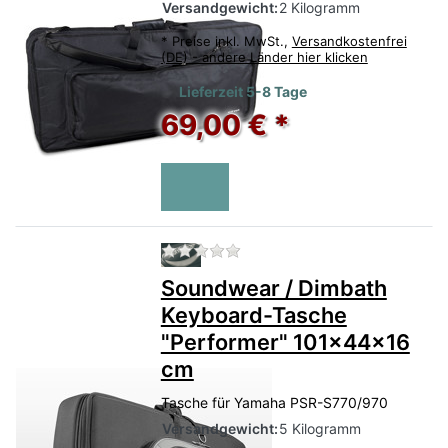
Versandgewicht:
2 Kilogramm
*
Preise inkl. MwSt.,
Versandkostenfrei
(DE) - andere Länder hier klicken
Lieferzeit 5-8 Tage
69,00 € *
Zu diesem Produkt liegen no
Soundwear / Dimbath
Keyboard-Tasche
"Performer" 101x44x16
cm
Tasche für Yamaha PSR-S770/970
Versandgewicht:
5 Kilogramm