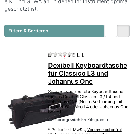
e.K. und GEWA an, in denen Ihr Instrument optimal
geschützt ist.
Filtern & Sortieren
Zu diesem Produkt liegen no
Dexibell Keyboardtasche
für Classico L3 und
Johannus One
Sehr gut verarbeitete Keyboardtasche
für das Dexibell Classico L3 / L4 und
Johannus ONE (Nur in Verbindung mit
Dexibell CLassico L4 oder Johannus One
bestell...
Versandgewicht:
5 Kilogramm
*
Preise inkl. MwSt.,
Versandkostenfrei