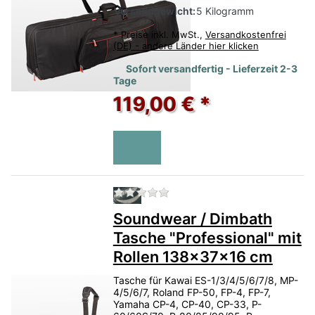
Versandgewicht:
5 Kilogramm
*
Preise inkl. MwSt.,
Versandkostenfrei
(DE) - andere Länder hier klicken
Sofort versandfertig - Lieferzeit 2-3
Tage
119,00 € *
Zu diesem Produkt liegen no
Soundwear / Dimbath
Tasche "Professional" mit
Rollen 138x37x16 cm
Tasche für Kawai ES-1/3/4/5/6/7/8, MP-
4/5/6/7, Roland FP-50, FP-4, FP-7,
Yamaha CP-4, CP-40, CP-33, P-