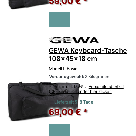
59,00 € *
Zu diesem Produkt liegen no
GEWA Keyboard-Tasche
108x45x18 cm
Modell L Basic
Versandgewicht:
2 Kilogramm
*
Preise inkl. MwSt.,
Versandkostenfrei
(DE) - andere Länder hier klicken
Lieferzeit 5-8 Tage
69,00 € *