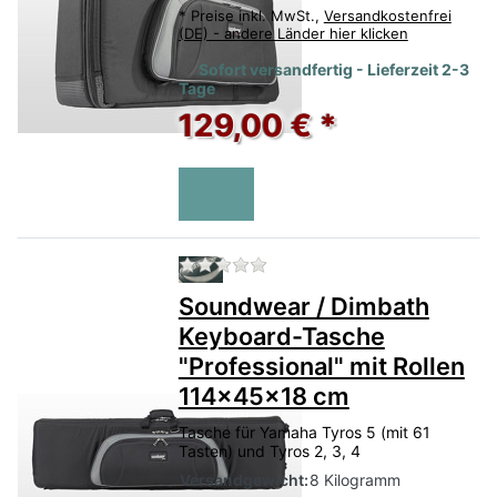
*
Preise inkl. MwSt.,
Versandkostenfrei
(DE) - andere Länder hier klicken
Sofort versandfertig - Lieferzeit 2-3
Tage
129,00 € *
Zu diesem Produkt liegen no
Soundwear / Dimbath
Keyboard-Tasche
"Professional" mit Rollen
114x45x18 cm
Tasche für Yamaha Tyros 5 (mit 61
Tasten) und Tyros 2, 3, 4
Versandgewicht:
8 Kilogramm