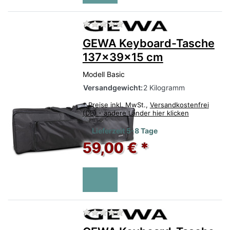
Zu diesem Produkt liegen no
GEWA Keyboard-Tasche
137x39x15 cm
Modell Basic
Versandgewicht:
2 Kilogramm
*
Preise inkl. MwSt.,
Versandkostenfrei
(DE) - andere Länder hier klicken
Lieferzeit 5-8 Tage
59,00 € *
Zu diesem Produkt liegen no