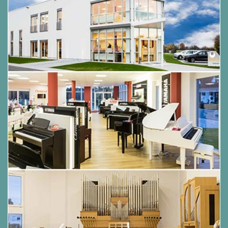
hochqualitative Keyboard-Tasche in der richtigen
Größe mit zusätzlichem Stauraum für Netzteile
und weiteres Zubehör aus und bestellen Sie
vollkommen unkompliziert online! In der Regel
liefern wir innerhalb von fünf bis acht Tagen.