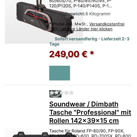
60/60S/70, P-80/85/90/95, P-
120/P120S, P-140/P140S, P-1...
Versandgewicht:
8 Kilogramm
*
Preise inkl. MwSt.,
Versandkostenfrei
(DE) - andere Länder hier klicken
Sofort versandfertig - Lieferzeit 2-3
Tage
249,00 € *
Zu diesem Produkt liegen no
Soundwear / Dimbath
Tasche "Professional" mit
Rollen 142x39x15 cm
Tasche für Roland FP-80/90, FP-90X,
RD-300SX, RD-600, RD-700SX, RD-800