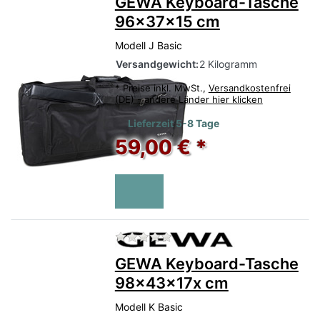
GEWA Keyboard-Tasche
96x37x15 cm
Modell J Basic
Versandgewicht:
2 Kilogramm
*
Preise inkl. MwSt.,
Versandkostenfrei
(DE) - andere Länder hier klicken
Lieferzeit 5-8 Tage
59,00 € *
Zu diesem Produkt liegen no
GEWA Keyboard-Tasche
98x43x17x cm
Modell K Basic