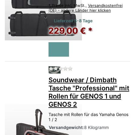
*
Preise inkl. MwSt.,
Versandkostenfrei
(DE) - andere Länder hier klicken
Lieferzeit 5-8 Tage
229,00 € *
Zu diesem Produkt liegen no
Soundwear / Dimbath
Tasche "Professional" mit
Rollen für GENOS 1 und
GENOS 2
Tasche mit Rollen für das Yamaha Genos
1 / 2
Versandgewicht:
8 Kilogramm