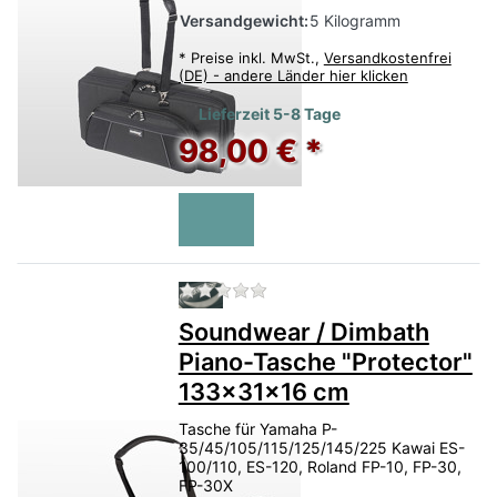
Versandgewicht:
5 Kilogramm
*
Preise inkl. MwSt.,
Versandkostenfrei
(DE) - andere Länder hier klicken
Lieferzeit 5-8 Tage
98,00 € *
Zu diesem Produkt liegen no
Soundwear / Dimbath
Piano-Tasche "Protector"
133x31x16 cm
Tasche für Yamaha P-
35/45/105/115/125/145/225 Kawai ES-
100/110, ES-120, Roland FP-10, FP-30,
FP-30X