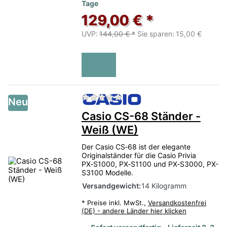
Tage
129,00 € *
UVP:
144,00 € *
Sie sparen:
15,00 €
Zu diesem Produkt liegen no
Neu
Casio CS-68 Ständer -
Weiß (WE)
Der Casio CS‑68 ist der elegante
Originalständer für die Casio Privia
PX‑S1000, PX‑S1100 und PX‑S3000, PX-
S3100 Modelle.
Versandgewicht:
14 Kilogramm
*
Preise inkl. MwSt.,
Versandkostenfrei
(DE) - andere Länder hier klicken