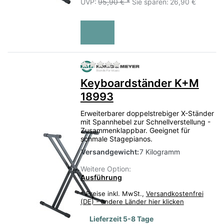
UVP:
95,90 € *
Sie sparen:
26,90 €
Zu diesem Produkt liegen no
Keyboardständer K+M
18993
Erweiterbarer doppelstrebiger X-Ständer
mit Spannhebel zur Schnellverstellung -
Zusammenklappbar. Geeignet für
schmale Stagepianos.
Versandgewicht:
7 Kilogramm
Weitere Option:
Ausführung
*
Preise inkl. MwSt.,
Versandkostenfrei
(DE) - andere Länder hier klicken
Lieferzeit 5-8 Tage