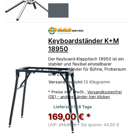
Bewertung: 5 von 5 Sternen.
Keyboardständer K+M
18950
Der Keyboard‑Klapptisch 18950 ist ein
stabiler und flexibel einstellbarer
Keyboardständer für Bühne, Proberaum
und Zuhause.
Versandgewicht:
10 Kilogramm
*
Preise inkl. MwSt.,
Versandkostenfrei
(DE) - andere Länder hier klicken
Lieferzeit 5-8 Tage
169,00 € *
UVP:
213,90 € *
Sie sparen:
44,90 €