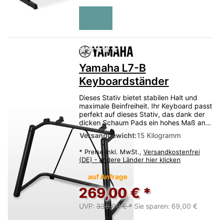
Zu diesem Produkt liegen no
Yamaha L7-B
Keyboardständer
Dieses Stativ bietet stabilen Halt und
maximale Beinfreiheit. Ihr Keyboard passt
perfekt auf dieses Stativ, das dank der
dicken Schaum Pads ein hohes Maß an...
Versandgewicht:
15 Kilogramm
*
Preise inkl. MwSt.,
Versandkostenfrei
(DE) - andere Länder hier klicken
auf Anfrage
269,00 € *
UVP:
338,00 € *
Sie sparen:
69,00 €