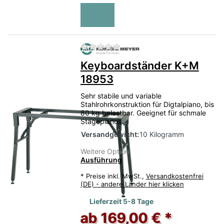
Zu diesem Produkt liegen no
Keyboardständer K+M
18953
Sehr stabile und variable
Stahlrohrkonstruktion für Digtalpiano, bis
80 kg belastbar. Geeignet für schmale
Stagepianos.
Versandgewicht:
10 Kilogramm
Weitere Option:
Ausführung
*
Preise inkl. MwSt.,
Versandkostenfrei
(DE) - andere Länder hier klicken
Lieferzeit 5-8 Tage
ab 169,00 € *