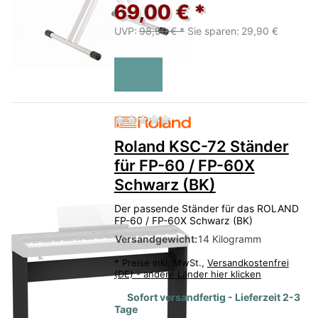
69,00 € *
UVP:
98,90 € *
Sie sparen:
29,90 €
Zu diesem Produkt liegen no
Roland KSC-72 Ständer
für FP-60 / FP-60X
Schwarz (BK)
Der passende Ständer für das ROLAND
FP-60 / FP-60X Schwarz (BK)
Versandgewicht:
14 Kilogramm
*
Preise inkl. MwSt.,
Versandkostenfrei
(DE) - andere Länder hier klicken
Sofort versandfertig - Lieferzeit 2-3
Tage