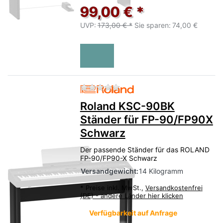
99,00 € *
UVP:
173,00 € *
Sie sparen:
74,00 €
Zu diesem Produkt liegen no
Roland KSC-90BK
Ständer für FP-90/FP90X
Schwarz
Der passende Ständer für das ROLAND
FP-90/FP90-X Schwarz
Versandgewicht:
14 Kilogramm
*
Preise inkl. MwSt.,
Versandkostenfrei
(DE) - andere Länder hier klicken
Verfügbarkeit auf Anfrage