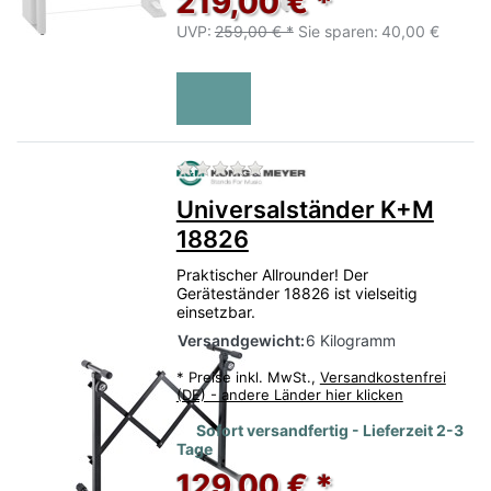
219,00 € *
UVP:
259,00 € *
Sie sparen:
40,00 €
Zu diesem Produkt liegen no
Universalständer K+M
18826
Praktischer Allrounder! Der
Geräteständer 18826 ist vielseitig
einsetzbar.
Versandgewicht:
6 Kilogramm
*
Preise inkl. MwSt.,
Versandkostenfrei
(DE) - andere Länder hier klicken
Sofort versandfertig - Lieferzeit 2-3
Tage
129,00 € *