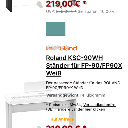
219,00 € *
UVP:
259,00 € *
Sie sparen:
40,00 €
Zu diesem Produkt liegen no
Roland KSC-90WH
Ständer für FP-90/FP90X
Weiß
Der passende Ständer für das ROLAND
FP-90/FP90-X Weiß
Versandgewicht:
14 Kilogramm
*
Preise inkl. MwSt.,
Versandkostenfrei
(DE) - andere Länder hier klicken
auf Anfrage