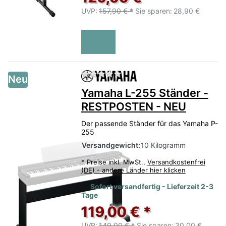
UVP:
157,90 € *
Sie sparen:
28,90 €
Zu diesem Produkt liegen no
Neu
Yamaha L-255 Ständer -
RESTPOSTEN - NEU
Der passende Ständer für das Yamaha P-
255
Versandgewicht:
10 Kilogramm
*
Preise inkl. MwSt.,
Versandkostenfrei
(DE) - andere Länder hier klicken
Sofort versandfertig - Lieferzeit 2-3
Tage
119,00 € *
UVP:
149,00 € *
Sie sparen:
30,00 €