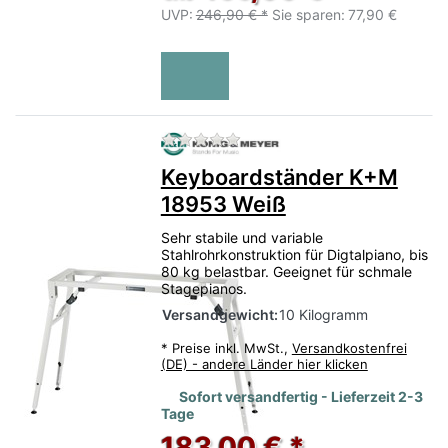
UVP:
246,90 € *
Sie sparen:
77,90 €
Zu diesem Produkt liegen no
Keyboardständer K+M
18953 Weiß
Sehr stabile und variable
Stahlrohrkonstruktion für Digtalpiano, bis
80 kg belastbar. Geeignet für schmale
Stagepianos.
Versandgewicht:
10 Kilogramm
*
Preise inkl. MwSt.,
Versandkostenfrei
(DE) - andere Länder hier klicken
Sofort versandfertig - Lieferzeit 2-3
Tage
183,00 € *