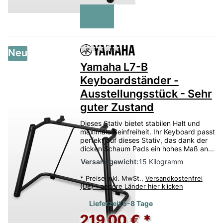
Zu diesem Produkt liegen no
Neu
Yamaha L7-B
Keyboardständer -
Ausstellungsstück - Sehr
guter Zustand
Dieses Stativ bietet stabilen Halt und
maximale Beinfreiheit. Ihr Keyboard passt
perfekt auf dieses Stativ, das dank der
dicken Schaum Pads ein hohes Maß an...
Versandgewicht:
15 Kilogramm
*
Preise inkl. MwSt.,
Versandkostenfrei
(DE) - andere Länder hier klicken
Lieferzeit 5-8 Tage
219,00 € *