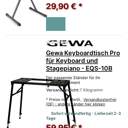
29,90 € *
Zu diesem Produkt liegen no
Gewa Keyboardtisch Pro
für Keyboard und
Stagepiano - EQS-10B
Der passende Ständer für Ihr
Bühnenequipment
Versandgewicht:
7 Kilogramm
*
Preise inkl. MwSt.,
Versandkostenfrei
(DE) - andere Länder hier klicken
Sofort versandfertig - Lieferzeit 2-3
Tage
59,95 € *