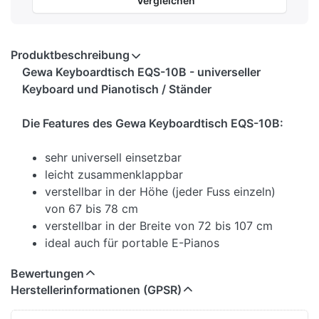
Vergleichen
Produktbeschreibung
Gewa Keyboardtisch EQS-10B - universeller
Keyboard und Pianotisch / Ständer
Die Features des Gewa Keyboardtisch EQS-10B:
sehr universell einsetzbar
leicht zusammenklappbar
verstellbar in der Höhe (jeder Fuss einzeln)
von 67 bis 78 cm
verstellbar in der Breite von 72 bis 107 cm
ideal auch für portable E-Pianos
gegenüber X-Ständern wird hier Fuss-Freiheit
Bewertungen
für die Pedale von Keyboards und Digital-
Herstellerinformationen (GPSR)
Pianos gewährt
Abmessungen.: 72 - 107 cm (Breite) x 67 - 78