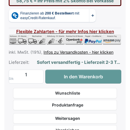
58,75 €
= Ihr Preis mit 2% Skonto bei Vorkasse
Flexible Zahlarten - für mehr Infos hier klicken
inkl. MwSt. (19%),
Infos zu Versandkosten - hier klicken
Lieferzeit:
Sofort versandfertig - Lieferzeit 2-3 Tage
Gewa Keyboardtisch Pro für Keyboard un
In den Warenkorb
Stk
Wunschliste
Produktanfrage
Weitersagen