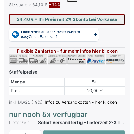
Sie sparen:
64,10 €
− 72 %
24,40 €
= Ihr Preis mit 2% Skonto bei Vorkasse
Flexible Zahlarten - für mehr Infos hier klicken
Staffelpreise
Menge
5+
Staffelpreise
Preis
20,00 €
inkl. MwSt. (19%),
Infos zu Versandkosten - hier klicken
nur noch 5x verfügbar
Lieferzeit:
Sofort versandfertig - Lieferzeit 2-3 Tage
Yamaha B1-C3 Klavierbank Helle Kirsche