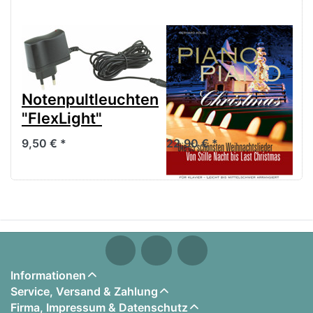
Netzteil 12257
Piano-Piano
für König &
"Christmas" für
Meyer
Klavier leicht bis
Notenpultleuchten
mittelschwer
"FlexLight"
arrangiert
9,50 € *
22,90 € *
Informationen
Service, Versand & Zahlung
Firma, Impressum & Datenschutz