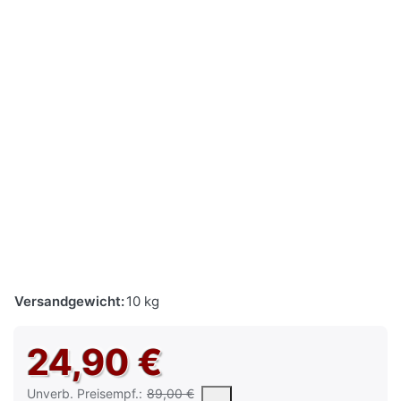
Versandgewicht:
10 kg
24,90 €
Die UVP ist der vorgeschlagene oder empfohlene Verkaufspreis e
Unverb. Preisempf.:
89,00 €