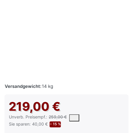
Versandgewicht:
14 kg
219,00 €
Die UVP ist der vorgeschlagene oder empfohlene Verkaufspreis e
Unverb. Preisempf.:
259,00 €
Sie sparen:
40,00 €
− 15 %