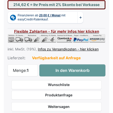
214,62 €
= Ihr Preis mit 2% Skonto bei Vorkasse
Flexible Zahlarten - für mehr Infos hier klicken
inkl. MwSt. (19%),
Infos zu Versandkosten - hier klicken
Lieferzeit:
Verfügbarkeit auf Anfrage
Roland KSC-90BK Ständer für FP-90/FP9
Menge:
1
In den Warenkorb
Wunschliste
Produktanfrage
Weitersagen