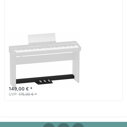
Roland KPD-
90BK 3-fach
Pedaleinheit für
FP-60 / FP-60X /
FP-90 / FP-90X
Schwarz
149,00 € *
UVP:
175,00 € *