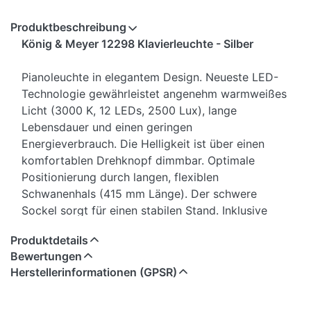
Produktbeschreibung
König & Meyer 12298 Klavierleuchte - Silber
Pianoleuchte in elegantem Design. Neueste LED-
Technologie gewährleistet angenehm warmweißes
Licht (3000 K, 12 LEDs, 2500 Lux), lange
Lebensdauer und einen geringen
Energieverbrauch. Die Helligkeit ist über einen
komfortablen Drehknopf dimmbar. Optimale
Positionierung durch langen, flexiblen
Schwanenhals (415 mm Länge). Der schwere
Sockel sorgt für einen stabilen Stand. Inklusive
Netzteil.
Produktdetails
Bewertungen
Die Details:
Herstellerinformationen (GPSR)
Klavierleuchte Silber
Drehknopf
Schwanenhals - Verstellbar