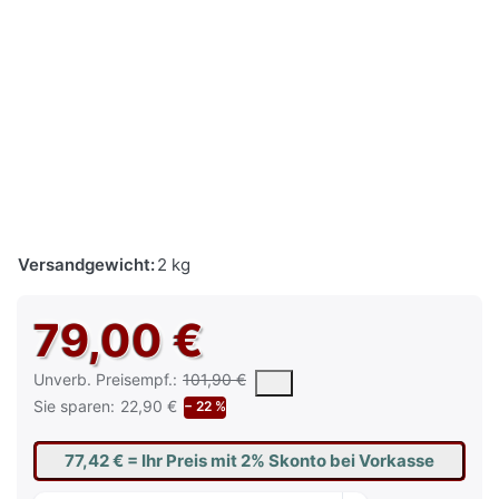
Versandgewicht:
2 kg
79,00 €
Die UVP ist der vorgeschlagene oder empfohlene Verkaufspreis e
Unverb. Preisempf.:
101,90 €
Sie sparen:
22,90 €
− 22 %
77,42 €
= Ihr Preis mit 2% Skonto bei Vorkasse