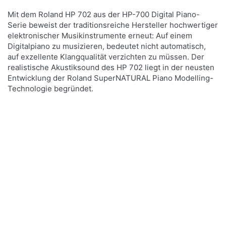
Mit dem Roland HP 702 aus der HP-700 Digital Piano-
Serie beweist der traditionsreiche Hersteller hochwertiger
elektronischer Musikinstrumente erneut: Auf einem
Digitalpiano zu musizieren, bedeutet nicht automatisch,
auf exzellente Klangqualität verzichten zu müssen. Der
realistische Akustiksound des HP 702 liegt in der neusten
Entwicklung der Roland SuperNATURAL Piano Modelling-
Technologie begründet.
Drücken Sie
Drücken Sie
ENTER für
ENTER für
mehr
mehr
Optionen
Optionen
zu Roland
zu Roland
HP-702 CH
HP-702 CH
Digitalpiano
Digitalpiano