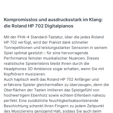
Kopfhörer und
musikalische Reise
Notenalbum. Erstklassiger
1.879,00 € *
Verfügbarkeit auf Anfrage
Klang und moderne
UVP:
2.432,00 € *
Funktionen für eine
1.979,00 € *
*
Preise inkl. MwSt.,
inspirierende musikalische
Versandkostenfrei (DE) -
UVP:
2.643,60 € *
Kompromisslos und ausdrucksstark im Klang:
Reise
*
Preise inkl. MwSt.,
andere Länder hier klicken
Versandkostenfrei (DE) -
die Roland HP 702 Digitalpianos
andere Länder hier klicken
Mit der PHA-4 Standard-Tastatur, über die jedes Roland
HP 702 verfügt, wird der Pianist dank schneller
Tonrepetitionen und leistungsstarker Sensoren in seinem
Spiel optimal gestützt – für eine hervorragende
Performance feinster musikalischer Nuancen. Dieses
realistische Spielerlebnis bleibt Ihnen durch die
Headphones 3D Ambience sogar erhalten, wenn Sie mit
Kopfhörern musizieren.
Auch haptisch weiß das Roland HP 702 Anfänger und
erfahrene Spieler gleichermaßen zu überzeugen, denn die
Oberflächen der Tasten imitieren das Spielgefühl von
hochwertigem Ebenholz sowie echtem Elfenbein nahezu
perfekt. Eine zusätzliche feuchtigkeitsabsorbierende
Beschichtung schenkt Ihren Fingern zu jedem Zeitpunkt
des Musizierens genügend Halt, sodass Sie auch beim