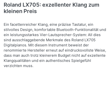
Roland LX705: exzellenter Klang zum
kleinen Preis
Ein facettenreicher Klang, eine präzise Tastatur, ein
stilvolles Design, komfortable Bluetooth-Funktionalität und
ein leistungsstarkes Vier-Lautsprecher-System: All dies
sind ausschlaggebende Merkmale des Roland LX705
Digitalpianos. Mit diesem Instrument beweist der
renommierte Hersteller erneut auf eindrucksvollste Weise,
dass man auch trotz kleinerem Budget nicht auf exzellente
Klangqualitäten und ein authentisches Spielgefühl
verzichten muss.
Drücken Sie
ENTER für
mehr
Optionen zu
Roland LX-
705 CH
Digitalpiano
Charcoal
Schwarz -