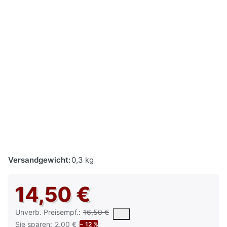
Versandgewicht:
0,3 kg
14,50 €
Die UVP ist der vorgeschlagene oder empfohlene Verkaufspreis e
Unverb. Preisempf.:
16,50 €
Sie sparen:
2,00 €
− 12 %