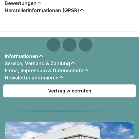
Bewertungen
Herstellerinformationen (GPSR)
Inhaltsangabe:
1. Cro - Traum
2. David Guetta - Lovers On The Sun
3. Marlon Roudette - When The Beat Drops Out
4. Maroon 5 - Maps
5. Sia - Chandelier
Informationen
6. John Legend - All Of Me
Service, Versand & Zahlung
7. Lilly Wood & The Prick & Robin Schulz - Prayer
Firma, Impressum & Datenschutz
In C
Newsletter abonnieren
8. Train - Angel In Blue Jeans
Vertrag widerrufen
Inkl. Noten, Texten und Akkorden