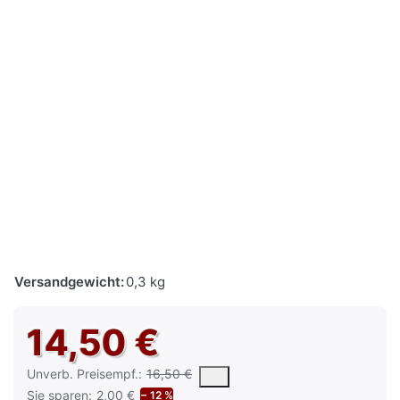
Versandgewicht:
0,3 kg
14,50 €
Die UVP ist der vorgeschlagene oder empfohlene Verkaufspreis e
Unverb. Preisempf.:
16,50 €
Sie sparen:
2,00 €
− 12 %