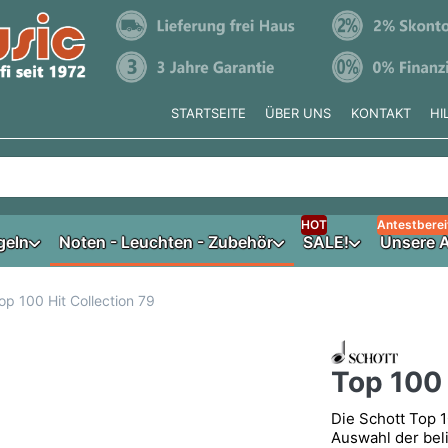
STARTSEITE
ÜBER UNS
KONTAKT
HI
e tippen, erscheinen automatisch erste Ergebnisse. Drücken Si
HOT
Antestberei
geln
Noten - Leuchten - Zubehör
SALE!
Unsere A
op 100 Hit Collection 79
Top 100 
Die Schott Top 10
Auswahl der beli