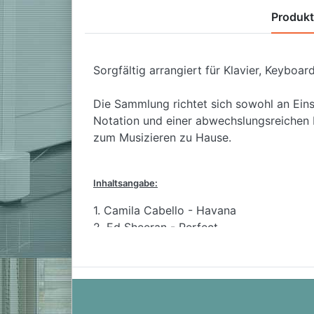
Produk
Sorgfältig arrangiert für Klavier, Keyboa
Die Sammlung richtet sich sowohl an Eins
Notation und einer abwechslungsreichen M
zum Musizieren zu Hause.
Inhaltsangabe:
1. Camila Cabello - Havana
2. Ed Sheeran - Perfect
3. Luis Fonsi feat. Daddy Yankee - Despa
4. Bausa - Was du Liebe nennst
5. P!nk - What About Us
6. Taylor Swift - Gorgeous
7. Chainsmokers & Coldplay - Something 