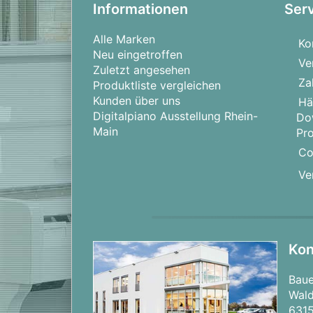
Informationen
Ser
8. Zayn feat. Sia - Dusk Till Dawn
Alle Marken
Ko
Inkl. Noten, Texten und Akkorden
Neu eingetroffen
Ve
Zuletzt angesehen
Za
Produktliste vergleichen
Kunden über uns
Hä
Digitalpiano Ausstellung Rhein-
Do
Main
Pr
Co
Ve
Kon
Bau
Wald
631