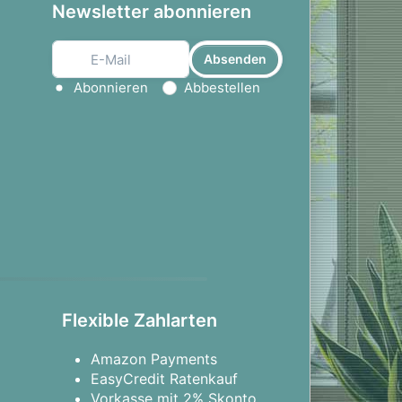
Newsletter abonnieren
Absenden
Aktion wählen
Abonnieren
Abbestellen
Flexible Zahlarten
Amazon Payments
EasyCredit Ratenkauf
Vorkasse mit 2% Skonto