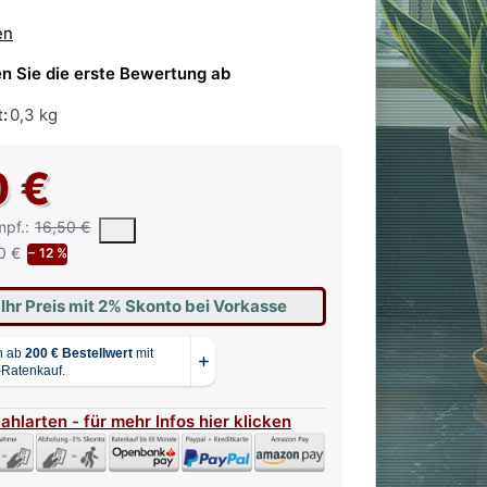
en
n Sie die erste Bewertung ab
:
0,3 kg
0 €
 vorgeschlagene oder empfohlene Verkaufspreis eines Produkts, wie 
mpf.:
16,50 €
0 €
− 12 %
 Ihr Preis mit 2% Skonto bei Vorkasse
Zahlarten - für mehr Infos hier klicken