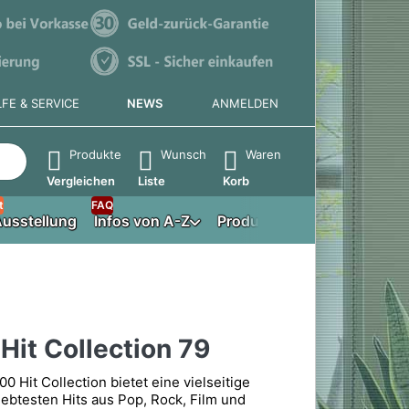
LFE & SERVICE
NEWS
ANMELDEN
e die Eingabetaste, um alle Ergebnisse aufzurufen.
Produkte
Wunsch
Waren
Vergleichen
Liste
Korb
t
FAQ
usstellung
Infos von A-Z
Produktberater
Hit Collection 79
0 Hit Collection bietet eine vielseitige
ebtesten Hits aus Pop, Rock, Film und