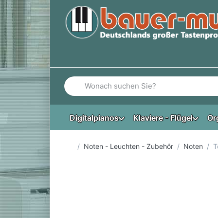
Geben Sie einen Suchbegriff ein. Während Si
Digitalpianos
Klaviere - Flügel
Or
Startseite
Noten - Leuchten - Zubehör
Noten
T