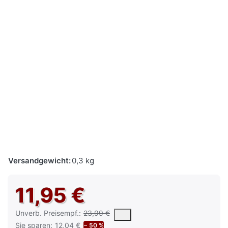
Versandgewicht:
0,3 kg
11,95 €
Die UVP ist der vorgeschlagene oder empfohlene Verkaufspreis e
Unverb. Preisempf.:
23,99 €
Sie sparen:
12,04 €
− 50 %