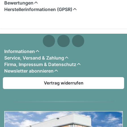
Bewertungen
Herstellerinformationen (GPSR)
Inhaltsangabe:
1. P!nk - Blow Me (One Last Kiss)
2. Gusttavo Lima - Balada
3. Lykke Li - I Follow Rivers
4. Lana Del Rey - Summertime Sadness
Informationen
5. fun. - We Are Young
Service, Versand & Zahlung
6. Simple Plan - Summer Paradise
Firma, Impressum & Datenschutz
Inkl. Noten, Texten und Akkorden
Newsletter abonnieren
Vertrag widerrufen
Bonus: Optimierte Midi-Files für die Korg PA-Serie