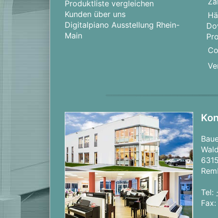
Za
Produktliste vergleichen
Kunden über uns
Hä
Digitalpiano Ausstellung Rhein-
Do
Main
Pr
Co
Ve
Kon
Bau
Wald
631
Rem
Tel:
Fax