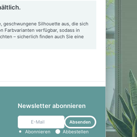
ältlich.
, geschwungene Silhouette aus, die sich
on Farbvarianten verfügbar, sodass in
ten – sicherlich finden auch Sie eine
Newsletter abonnieren
Absenden
Aktion wählen
Abonnieren
Abbestellen