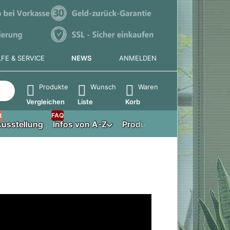
LFE & SERVICE
NEWS
ANMELDEN
e die Eingabetaste, um alle Ergebnisse aufzurufen.
Produkte
Wunsch
Waren
Vergleichen
Liste
Korb
t
FAQ
usstellung
Infos von A-Z
Produktberater