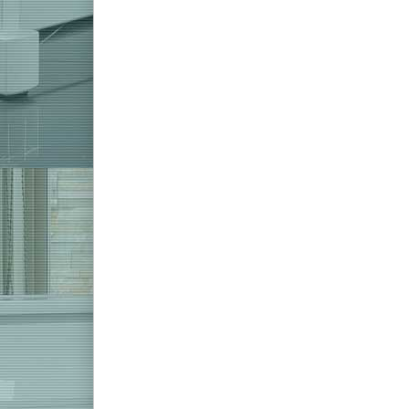
Drücken Sie
ENTER für
mehr
Optionen
zu Yamaha
Clavinova
CLP-845 B
Digitalpiano
Schwarz
Matt
Zu diesem Produkt liegen noch ke
Yamaha Clavinova CLP-