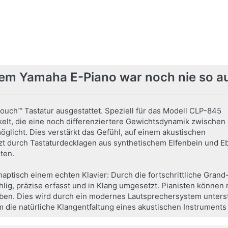
845 PE Digitalpiano
845 R
Schwarz Hochglanz
Rosen
Kraftvolle 2 Wege Lautsprecher, Bluetooth Audio
Kraftvolle
Funktionen und die überragende GrandTouch S
Funktionen
Tastatur mit Holztasten bieten Pianisten auf
Tastatur mi
Verfügbarkeit auf Anfrage
Verfügb
jedem Spiel-Niveau e...
jedem Spiel
ab 2.639,00 € *
ab 2.199
UVP:
3.613,00 € *
nem Yamaha E-Piano war noch nie so aut
*
Preise inkl. MwSt.,
Versandkostenfrei (DE) - andere
*
Preise ink
Länder hier klicken
Länder hier 
ouch™ Tastatur ausgestattet. Speziell für das Modell CLP-845
elt, die eine noch differenziertere Gewichtsdynamik zwischen
glicht. Dies verstärkt das Gefühl, auf einem akustischen
ützt durch Tastaturdecklagen aus synthetischem Elfenbein und 
ten.
haptisch einem echten Klavier: Durch die fortschrittliche Gra
hlig, präzise erfasst und in Klang umgesetzt. Pianisten können 
rleben. Dies wird durch ein modernes Lautsprechersystem unters
m die natürliche Klangentfaltung eines akustischen Instrumen