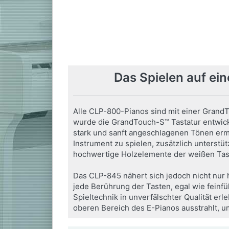
845 B Digitalpiano
Schwarz Matt
Kraftvolle 2 Wege Lautsprecher, Bluetooth Audio
Funktionen und die überragende GrandTouch S
Tastatur mit Holztasten bieten Pianisten auf
Verfügbarkeit auf Anfrage
jedem Spiel-Niveau e...
ab 2.199,00 € *
UVP:
3.177,00 € *
Das Spielen auf ei
*
Preise inkl. MwSt.,
Versandkostenfrei (DE) - andere
Länder hier klicken
Alle CLP-800-Pianos sind mit einer GrandT
wurde die GrandTouch-S™ Tastatur entwick
stark und sanft angeschlagenen Tönen ermö
Instrument zu spielen, zusätzlich unterst
hochwertige Holzelemente der weißen Tas
Das CLP-845 nähert sich jedoch nicht nur 
jede Berührung der Tasten, egal wie feinfü
Spieltechnik in unverfälschter Qualität e
oberen Bereich des E-Pianos ausstrahlt, u