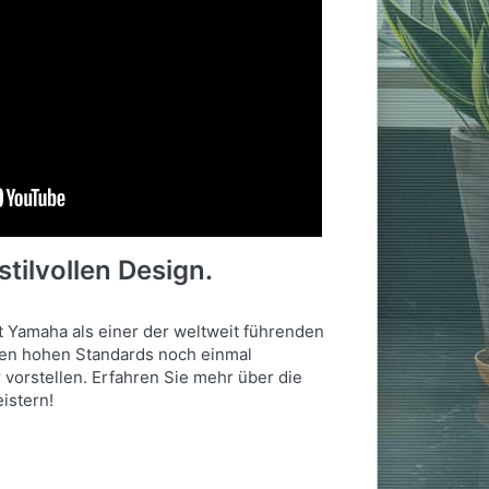
tilvollen Design.
t Yamaha als einer der weltweit führenden
nen hohen Standards noch einmal
vorstellen. Erfahren Sie mehr über die
istern!