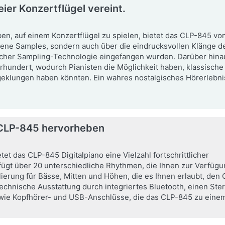
ier Konzertflügel vereint.
n, auf einem Konzertflügel zu spielen, bietet das CLP-845 vo
edene Samples, sondern auch über die eindrucksvollen Klänge 
ttlicher Sampling-Technologie eingefangen wurden. Darüber hina
rhundert, wodurch Pianisten die Möglichkeit haben, klassisch
g geklungen haben könnten. Ein wahres nostalgisches Hörerlebn
 CLP-845 hervorheben
t das CLP-845 Digitalpiano eine Vielzahl fortschrittlicher
ügt über 20 unterschiedliche Rhythmen, die Ihnen zur Verfügun
ierung für Bässe, Mitten und Höhen, die es Ihnen erlaubt, de
chnische Ausstattung durch integriertes Bluetooth, einen Ste
sowie Kopfhörer- und USB-Anschlüsse, die das CLP-845 zu ein