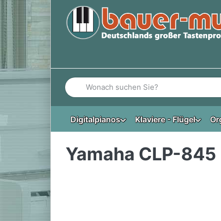
Geben Sie einen Suchbegriff ein. Während Si
Digitalpianos
Klaviere - Flügel
Or
Yamaha CLP-845