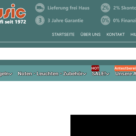
STARTSEITE
ÜBER UNS
KONTAKT
HI
e tippen, erscheinen automatisch erste Ergebnisse. Drücken Si
HOT
Antestberei
geln
Noten - Leuchten - Zubehör
SALE!
Unsere A