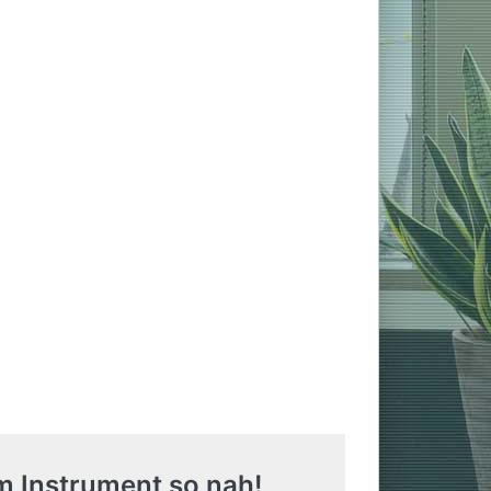
Lieferzeit 2-5 Tage
chwarz
ab 5.495,00 € *
chtete
In den Warenkorb
erie…
Sofort versandfertig -
Lieferzeit 2-5 Tage
 Weiß
ab 5.895,00 € *
chtete
In den Warenkorb
erie…
m Instrument so nah!