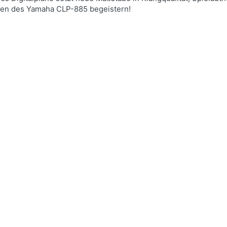
täten des Yamaha CLP-885 begeistern!
ewertung: 4 von 5 Sternen. 2 Bewertungen.
Clavinova CLP-885 B Digitalpiano Sc
dell der Clavinova CLP-800er Serie: Es verfügt über die gegengewi
statur und das hochwertigste Lautsprechersystem der gesamten S
nen:
vierbank Schwarz Matt, Optional: K...
MwSt.,
Versandkostenfrei (DE) - andere Länder hier klicken
u diesem Produkt liegen noch keine Bewertungen vor.