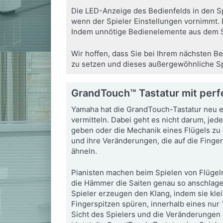
Die LED-Anzeige des Bedienfelds in den Spi
wenn der Spieler Einstellungen vornimmt. D
Indem unnötige Bedienelemente aus dem Sic
Wir hoffen, dass Sie bei Ihrem nächsten B
zu setzen und dieses außergewöhnliche Spi
GrandTouch™ Tastatur mit perfe
Yamaha hat die GrandTouch-Tastatur neu e
vermitteln. Dabei geht es nicht darum, jede
geben oder die Mechanik eines Flügels zu 
und ihre Veränderungen, die auf die Finge
ähneln.
Pianisten machen beim Spielen von Flügel
die Hämmer die Saiten genau so anschlage
Spieler erzeugen den Klang, indem sie kle
Fingerspitzen spüren, innerhalb eines nu
Sicht des Spielers und die Veränderungen 