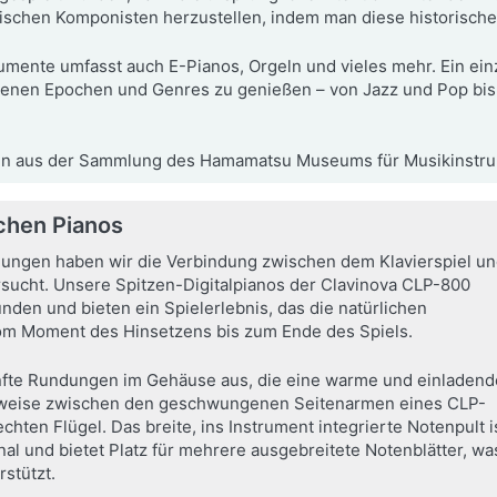
rischen Komponisten herzustellen, indem man diese historischen
umente umfasst auch E-Pianos, Orgeln und vieles mehr. Ein einz
enen Epochen und Genres zu genießen – von Jazz und Pop bis 
en aus der Sammlung des Hamamatsu Museums für Musikinstru
chen Pianos
ungen haben wir die Verbindung zwischen dem Klavierspiel u
rsucht. Unsere Spitzen-Digitalpianos der Clavinova CLP-800
nden und bieten ein Spielerlebnis, das die natürlichen
vom Moment des Hinsetzens bis zum Ende des Spiels.
nfte Rundungen im Gehäuse aus, die eine warme und einladend
sweise zwischen den geschwungenen Seitenarmen eines CLP-
echten Flügel. Das breite, ins Instrument integrierte Notenpult i
nal und bietet Platz für mehrere ausgebreitete Notenblätter, wa
rstützt.