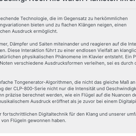
brechende Technologie, die im Gegensatz zu herkömmlichen
angvariationen bieten und zu flachen Klängen neigen, einen
ischen Ausdruck ermöglicht.
mer, Dämpfer und Saiten miteinander und reagieren auf die Inte
n. Diese Interaktion führt zu einer endlosen Vielfalt an klang
natürlichen physikalischen Phänomene im Klavier entsteht. Ein P
Noten verschiedene Ausdrucksformen verleihen, sei es durch 
fache Tongenerator-Algorithmen, die nicht das gleiche Maß a
g der CLP-800-Serie nicht nur die Intensität und Geschwindigk
nn präzise berechnet werden, wie ein Flügel auf die Nuancen de
musikalischem Ausdruck eröffnet als je zuvor bei einem Digitalp
 fortschrittlichen Digitaltechnik für den Klang und unserer um
u von Flügeln gewonnen haben.