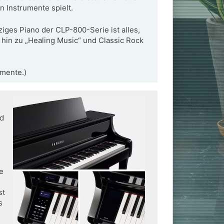
 Instrumente spielt.
iges Piano der CLP-800-Serie ist alles,
hin zu „Healing Music“ und Classic Rock
mente.)
nd
e
st
s