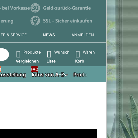
LFE & SERVICE
NEWS
ANMELDEN
e die Eingabetaste, um alle Ergebnisse aufzurufen.
Produkte
Wunsch
Waren
Vergleichen
Liste
Korb
t
FAQ
usstellung
Infos von A-Z
Produktberater