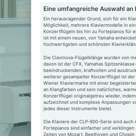
Eine umfangreiche Auswahl an K
Ein herausragender Grund, sich für ein Kla
Möglichkeit, mehrere Klaviermodelle in ei
Konzertflügeln bis hin zu Fortepianos für 
ist mit einem neuen, von Yamaha entwickel
hochwertigsten und schönsten Klavierkläng
Die Clavinova-Flügelklänge wurden von m
davon ist der CFX, Yamahas Spitzenklasse-
beeindruckenden, kraftvollen und ausdruck
weiterer gesampelter Konzertflügel ist der
Wiener Klaviermarke mit einer begeisterte
an Klangfarben und sein natürliches, warm
Konzertflügel originalgetreu wieder, inde
aufzeichnet und komplexe Anpassungen vo
jedes dieser Instrumente bietet.
Die Klaviere der CLP-800-Serie sind auch 
Fortepianos sind einfacher und verklingen 
Zeiten von Mozart, Beethoven und Chopin g