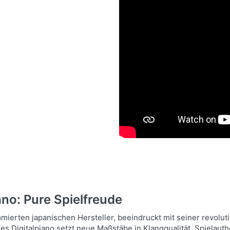
no: Pure Spielfreude
erten japanischen Hersteller, beeindruckt mit seiner revolut
s Digitalpiano setzt neue Maßstäbe in Klangqualität, Spielauth