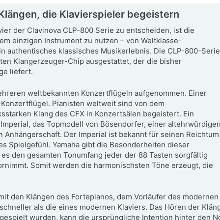
längen, die Klavierspieler begeistern
vier der Clavinova CLP-800 Serie zu entscheiden, ist die
nem einzigen Instrument zu nutzen – von Weltklasse-
ein authentisches klassisches Musikerlebnis. Die CLP-800-Seri
ten Klangerzeuger-Chip ausgestattet, der die bisher
e liefert.
ehreren weltbekannten Konzertflügeln aufgenommen. Einer
Konzertflügel. Pianisten weltweit sind von dem
sstarken Klang des CFX in Konzertsälen begeistert. Ein
 Imperial, das Topmodell von Bösendorfer, einer altehrwürdige
n Anhängerschaft. Der Imperial ist bekannt für seinen Reichtum
es Spielgefühl. Yamaha gibt die Besonderheiten dieser
m es den gesamten Tonumfang jeder der 88 Tasten sorgfältig
rnimmt. Somit werden die harmonischsten Töne erzeugt, die
mit den Klängen des Fortepianos, dem Vorläufer des modernen K
schneller als die eines modernen Klaviers. Das Hören der Kläng
espielt wurden, kann die ursprüngliche Intention hinter den No