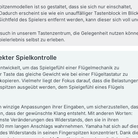
tzenmodellen ist so gestaltet, dass sie sich nur einschaltet,
adurch erscheint sie wie ein unauffälliger Tastenblock im Blic
htfeld des Spielers entfernt werden, kann dieser sich voll und
esuch in unserem Tastenzentrum, die Gelegenheit nutzen könne
elerlebnis selbst zu erleben.
kter Spielkontrolle
ntwickelt, um das Spielgefühl einer Flügelmechanik zu
r Taste das gleiche Gewicht wie bei einer Flügeltastatur zu
kopieren. Vielmehr liegt der Fokus darauf, dass die Belastunge
rspitzen ausgeübt werden, dem Spielgefühl eines Flügels
n winzige Anpassungen ihrer Eingaben, um sicherzustellen, da
n, dass der gewünschte Klang entsteht. Mit anderen Worten:
inste Veränderungen des Widerstands, den sie in ihren
r 10 mm langen Anschlags wahrnehmen. Yamaha hat sich auf di
des Widerstands in seinen Fingerspitzen konzentriert. Dank di