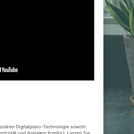
ionären Digitalpiano-Technologie sowohl
entizität und digitalem Komfort. Lassen Sie