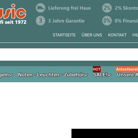
STARTSEITE
ÜBER UNS
KONTAKT
HI
e tippen, erscheinen automatisch erste Ergebnisse. Drücken Si
HOT
Antestberei
geln
Noten - Leuchten - Zubehör
SALE!
Unsere A