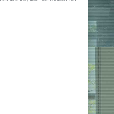
Sofort versandfertig -
Lieferzeit 2-5 Tage
hwarz
ab 4.950,00 € *
chtete
In den Warenkorb
erie…
Sofort versandfertig -