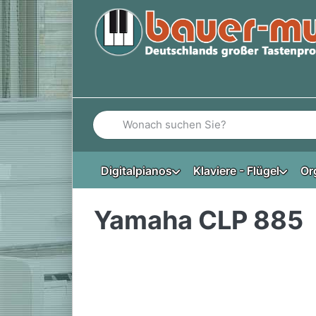
Geben Sie einen Suchbegriff ein. Während Si
Digitalpianos
Klaviere - Flügel
Or
Yamaha CLP 885