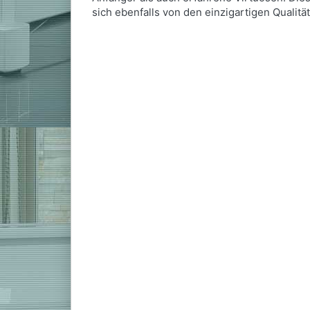
sich ebenfalls von den einzigartigen Quali
B
Yamaha 
Matt
Das Spitzenmo
GrandTouch-Ta
Weitere Optio
Optional: Kla
*
Preise inkl. 
Z