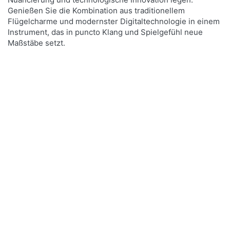
Genießen Sie die Kombination aus traditionellem
Flügelcharme und modernster Digitaltechnologie in einem
Instrument, das in puncto Klang und Spielgefühl neue
Maßstäbe setzt.
Zu diesem Produkt liegen noch keine Bewertu
YAMAHA
Yamaha Clavinova CLP-895 PE
Digitalflügel Schwarz Hochglanz