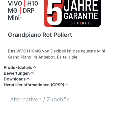
VIVO
|
H10
MG
|
DRP
Mini-
Grandpiano Rot Poliert
Das VIVO H10MG von Dexibell ist das neueste Mini
Grand Piano im Angebot. Es teilt die
fortschrittliche Technologieplattform mit dem
Produktdetails
VIVO H10, welche als eine der besten in der Welt
Bewertungen
der Digitalpianos gilt. Zu den herausragenden
Downloads
Merkmalen gehören der leistungsfähigste
Herstellerinformationen (GPSR)
Prozessor seiner Klasse, eine exklusive Hybrid-
Holztastatur mit einem "Ivory Feel" und einer
Alternativen / Zubehör
"Escapement"-Funktion für ein authentisches
Spielgefühl, sowie 3,2 GB Speicherplatz für
ausgewählte PLATINUM-Piano-Klänge. Hinzu