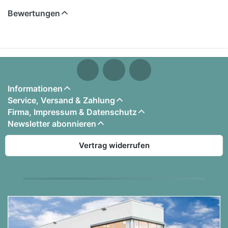
2. Angelica
Bewertungen
3. Mutiny
4. The Pirate That Should Not Be
5. Mermaids
6. South Of Heaven's Chanting Mermaids
7. Palm Tree Escape
8. Blackbeard
Informationen
9. Angry And Dead Again
Service, Versand & Zahlung
10. End Credits
Firma, Impressum & Datenschutz
Newsletter abonnieren
Vertrag widerrufen