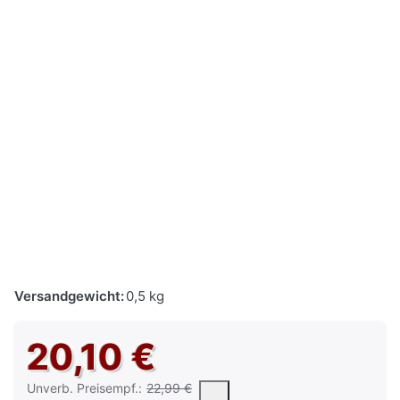
Versandgewicht:
0,5 kg
20,10 €
Die UVP ist der vorgeschlagene oder empfohlene Verkaufspreis e
Unverb. Preisempf.:
22,99 €