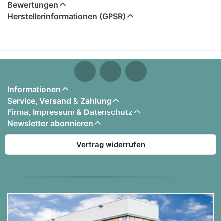
Bewertungen
Herstellerinformationen (GPSR)
1. Herbert Grönemeyer - Mensch
2. No Angels - Still In Love With You
3. Céline Dion - I'm Alive
4. Right Said Fred - Stand Up (For The Champions)
5. Shakira - Underneath Your Clothes
6. Vanessa Carlton - A Thousand Miles
Informationen
Service, Versand & Zahlung
Für Keyboard, Klavier, Gitarre und Gesang.
Firma, Impressum & Datenschutz
Inkl. Noten, Texten und Akkorden
Newsletter abonnieren
Mit Playback CD
Vertrag widerrufen
Bearbeitet von Wilhelm Binder und Ralf Ferdinand
Pfeffer