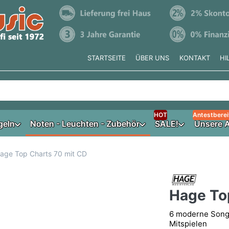
STARTSEITE
ÜBER UNS
KONTAKT
HI
e tippen, erscheinen automatisch erste Ergebnisse. Drücken Si
HOT
Antestberei
geln
Noten - Leuchten - Zubehör
SALE!
Unsere A
age Top Charts 70 mit CD
Hage To
6 moderne Song
Mitspielen