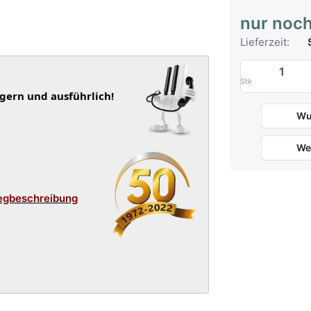
nur noch
Lieferzeit:
S
Stk
 gern und ausführlich!
Wu
We
egbeschreibung