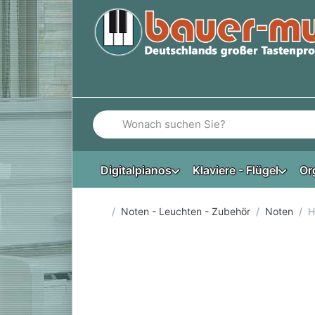
Geben Sie einen Suchbegriff ein. Während Si
Digitalpianos
Klaviere - Flügel
Or
Startseite
Noten - Leuchten - Zubehör
Noten
H