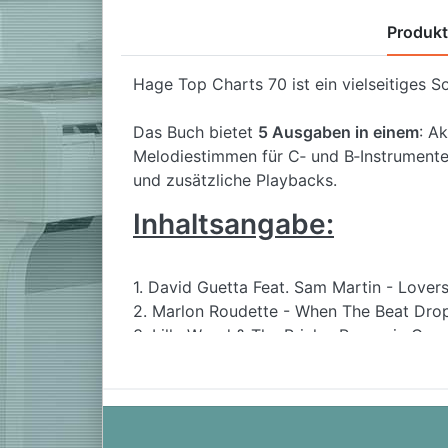
Produk
Hage Top Charts 70 ist ein vielseitiges S
Das Buch bietet
5 Ausgaben in einem
: A
Melodiestimmen für C‑ und B‑Instrumente 
und zusätzliche Playbacks.
Inhaltsangabe:
1. David Guetta Feat. Sam Martin - Lover
2. Marlon Roudette - When The Beat Dro
3. Lilly Wood & The Prick - Prayer in C
4. Ella Henderson - Ghost
5. The Script - Superheroes
6. OneRepublic - Love Runs Out