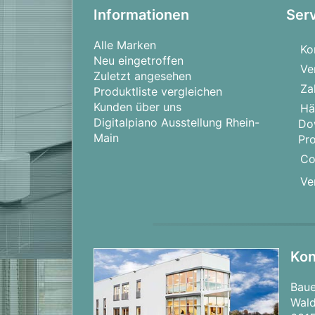
Informationen
Ser
Alle Marken
Ko
Neu eingetroffen
Ve
Zuletzt angesehen
Za
Produktliste vergleichen
Kunden über uns
Hä
Digitalpiano Ausstellung Rhein-
Do
Main
Pr
Co
Ve
Kon
Bau
Wald