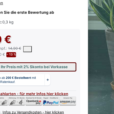
en
n Sie die erste Bewertung ab
:
0,3 kg
0 €
 vorgeschlagene oder empfohlene Verkaufspreis eines Produkts, wie 
mpf.:
14,90 €
0 €
− 13 %
 Ihr Preis mit 2% Skonto bei Vorkasse
Zahlarten - für mehr Infos hier klicken
),
Infos zu Versandkosten - hier klicken