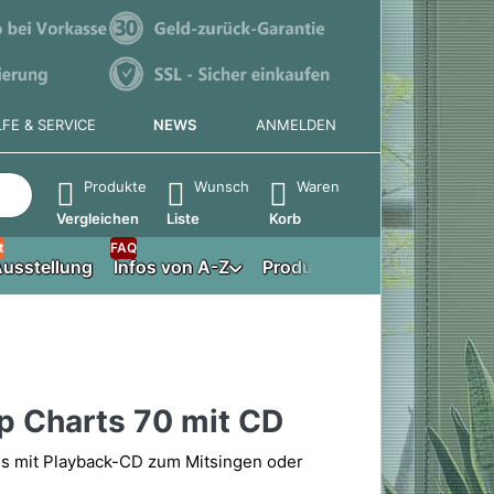
LFE & SERVICE
NEWS
ANMELDEN
e die Eingabetaste, um alle Ergebnisse aufzurufen.
Produkte
Wunsch
Waren
Vergleichen
Liste
Korb
t
FAQ
usstellung
Infos von A-Z
Produktberater
p Charts 70 mit CD
s mit Playback-CD zum Mitsingen oder