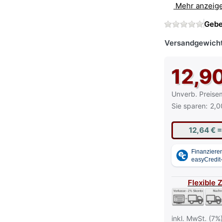
Mehr anzeig
Gebe
Versandgewicht
12,9
Die UVP ist der
Unverb. Preise
Sie sparen:
2,0
12,64 €
=
Flexible 
inkl. MwSt. (7%