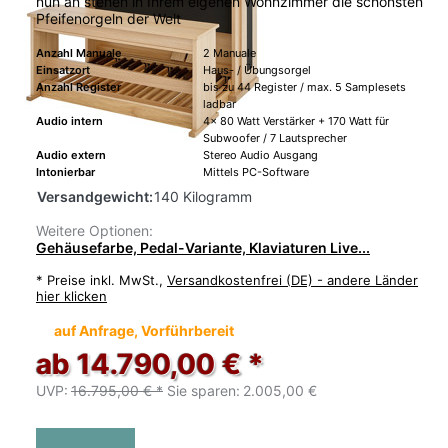
nun an stehen in Ihrem eigenen Wohnzimmer die schönsten
Pfeifenorgeln der Welt
Anzahl Manuale
2 Manuale
Einsatzort
Haus- / Übungsorgel
Anzahl Register
bis zu 44 Register / max. 5 Samplesets
ladbar
Audio intern
4x 80 Watt Verstärker + 170 Watt für
Subwoofer / 7 Lautsprecher
Audio extern
Stereo Audio Ausgang
Intonierbar
Mittels PC-Software
Versandgewicht:
140 Kilogramm
Weitere Optionen:
Gehäusefarbe, Pedal-Variante, Klaviaturen Live...
*
Preise inkl. MwSt.,
Versandkostenfrei (DE) - andere Länder
hier klicken
auf Anfrage, Vorführbereit
ab 14.790,00 € *
UVP:
16.795,00 € *
Sie sparen:
2.005,00 €