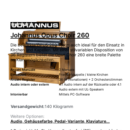
Zu diesem Produkt liegen noch keine Bewertu
Johannus Opus Choir 260
Die bewährte OPUS 260 – jetzt auch ideal für den Einsatz in
Kirchen und Kapellen. Mit einer stilvariablen Disposition von
36 Registern bietet die Opus Choir 260 eine breite Palette
an Klangmöglichkeiten.
Anzahl Manuale
2 Manuale
Einsatzort
Friedhofskapelle / kleine Kirchen
Anzahl Register
36 (4 Intonationen) + 2 Orchesterstimmen
Audio intern oder extern
4.1 Audio intern auf der Rückseite oder 4.1
Audio extern mit UL-Speakern
Intonierbar
Mittels PC-Software
Versandgewicht:
140 Kilogramm
Weitere Optionen:
Audio, Gehäusefarbe, Pedal-Variante, Klaviature...