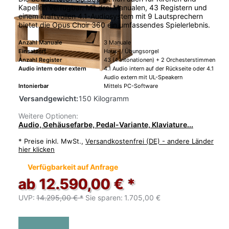
Kapellen verfügbar. Mit drei Manualen, 43 Registern und
einem kraftvollen 4.1-Audiosystem mit 9 Lautsprechern
bietet die Opus Choir 360 ein umfassendes Spielerlebnis.
Anzahl Manuale
3 Manuale
Einsatzort
Haus- / Übungsorgel
Anzahl Register
43 (4 Intonationen) + 2 Orchesterstimmen
Audio intern oder extern
4.1 Audio intern auf der Rückseite oder 4.1
Audio extern mit UL-Speakern
Intonierbar
Mittels PC-Software
Versandgewicht:
150 Kilogramm
Weitere Optionen:
Audio, Gehäusefarbe, Pedal-Variante, Klaviature...
*
Preise inkl. MwSt.,
Versandkostenfrei (DE) - andere Länder
hier klicken
Verfügbarkeit auf Anfrage
ab 12.590,00 € *
UVP:
14.295,00 € *
Sie sparen:
1.705,00 €