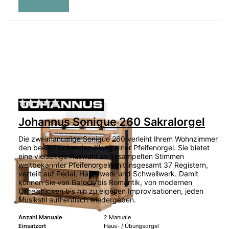
Zu diesem Produkt liegen noch keine Bewertu
Johannus Sonique 260 Sakralorgel
Die zweimanualige Sonique 260 verleiht Ihrem Wohnzimmer
den beeindruckenden Klang einer Pfeifenorgel. Sie bietet
eine vielseitige Auswahl an gesampelten Stimmen
weltbekannter Pfeifenorgeln mit insgesamt 37 Registern,
verteilt auf Pedal, Hauptwerk und Schwellwerk. Damit
können Sie von Barock bis Romantik, von modernen
Orgelstücken bis hin zu eigenen Improvisationen, jeden
Musikstil authentisch wiedergeben.
Anzahl Manuale
2 Manuale
Einsatzort
Haus- / Übungsorgel