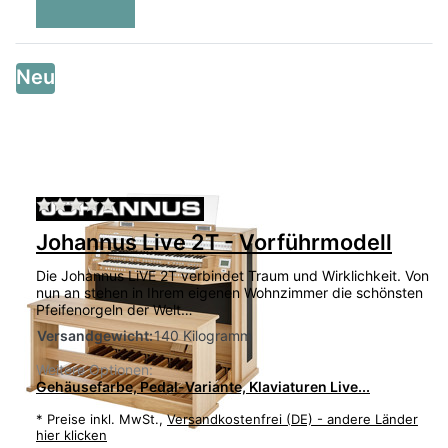
Neu
Zu diesem Produkt liegen noch keine Bewertu
Johannus Live 2T - Vorführmodell
Die Johannus LiVE 2T verbindet Traum und Wirklichkeit. Von
nun an stehen in Ihrem eigenen Wohnzimmer die schönsten
Pfeifenorgeln der Welt…
Versandgewicht:
140 Kilogramm
Weitere Optionen:
Gehäusefarbe, Pedal-Variante, Klaviaturen Live...
*
Preise inkl. MwSt.,
Versandkostenfrei (DE) - andere Länder
hier klicken