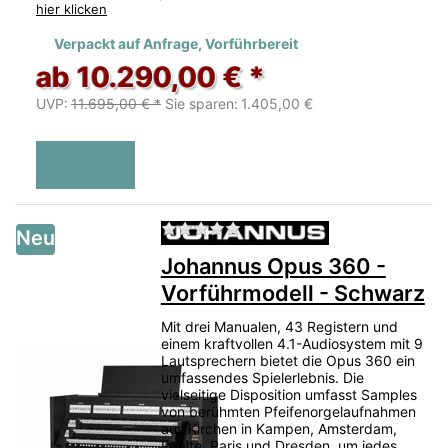
hier klicken
Verpackt auf Anfrage, Vorführbereit
ab 10.290,00 € *
UVP:
11.695,00 € *
Sie sparen:
1.405,00 €
Zu diesem Produkt liegen no
Neu
Johannus Opus 360 -
Vorführmodell - Schwarz
Mit drei Manualen, 43 Registern und
einem kraftvollen 4.1-Audiosystem mit 9
Lautsprechern bietet die Opus 360 ein
umfassendes Spielerlebnis. Die
vielseitige Disposition umfasst Samples
von berühmten Pfeifenorgelaufnahmen
aus Kirchen in Kampen, Amsterdam,
Raalte, Paris und Dresden, um jedes