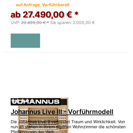
auf Anfrage, Vorführbereit
ab 27.490,00 € *
UVP:
29.495,00 € *
Sie sparen:
2.005,00 €
Zu diesem Produkt liegen noch keine Bewertu
Johannus Live III - Vorführmodell
Die Johannus LiVE 3 verbindet Traum und Wirklichkeit. Von
nun an stehen in Ihrem eigenen Wohnzimmer die schönsten
Pfeifenorgeln der Welt…