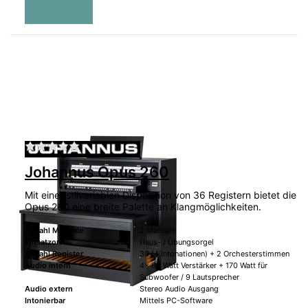
Zu diesem Produkt liegen noch keine Bewertu
Johannus Opus 260
Mit einer stilvariablen Disposition von 36 Registern bietet die
Opus 260 eine breite Palette an Klangmöglichkeiten.
Anzahl Manuale
2 Manuale
Einsatzort
Haus- / Übungsorgel
Anzahl Register
36 (4 Intonationen) + 2 Orchesterstimmen
Audio intern
4x 80 Watt Verstärker + 170 Watt für
Subwoofer / 9 Lautsprecher
Audio extern
Stereo Audio Ausgang
Intonierbar
Mittels PC-Software