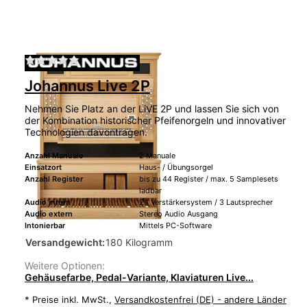
Zu diesem Produkt liegen noch keine Bewertu
Johannus Live 2P
Nehmen Sie Platz an der LiVE 2P und lassen Sie sich von
der Kombination historischer Pfeifenorgeln und innovativer
Technologien davontragen.
Anzahl Manuale
2 Manuale
Einsatzort
Haus- / Übungsorgel
Anzahl Register
bis zu 44 Register / max. 5 Samplesets
ladbar
Audio intern
2.1 Verstärkersystem / 3 Lautsprecher
Audio extern
Stereo Audio Ausgang
Intonierbar
Mittels PC-Software
Versandgewicht:
180 Kilogramm
Weitere Optionen:
Gehäusefarbe, Pedal-Variante, Klaviaturen Live...
*
Preise inkl. MwSt.,
Versandkostenfrei (DE) - andere Länder