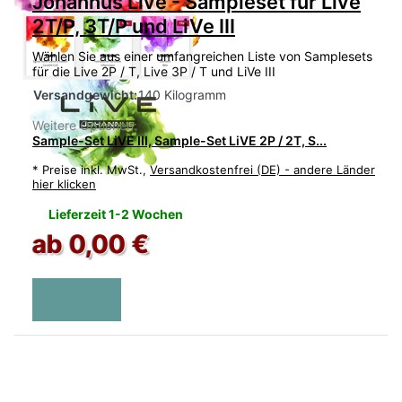
Johannus Live - Sampleset für Live
2T/P, 3T/P und LiVe III
Wählen Sie aus einer umfangreichen Liste von Samplesets
für die Live 2P / T, Live 3P / T und LiVe III
Versandgewicht:
140 Kilogramm
Weitere Optionen:
Sample-Set LiVE III, Sample-Set LiVE 2P / 2T, S...
*
Preise inkl. MwSt.,
Versandkostenfrei (DE) - andere Länder
hier klicken
Lieferzeit 1-2 Wochen
ab 0,00 €