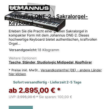
Zu diesem Produkt liegen noch keine Bewertu
Johannus ONE-2 - Sakralorgel-
Keyboard
Erleben Sie die Pracht einer großen Sakralorgel in
kompakter Form mit dem Johannus ONE-2. Dieses
hochwertige Keyboard bietet authentischen, kraftvollen
Orgel...
Versandgewicht:
18 Kilogramm
Weitere Optionen:
Tasche, Ständer, Studiologic Midipedal, Kopfhörer
*
Preise inkl. MwSt.,
Versandkostenfrei (DE) - andere Länder
hier klicken
Sofort versandfertig - Lieferzeit 2-5 Tage
ab 2.895,00 € *
UVP:
2.995,00 € *
Sie sparen:
100,00 €