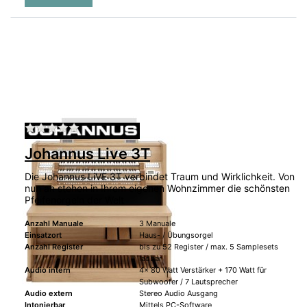
Zu diesem Produkt liegen noch keine Bewertu
Johannus Live 3T
Die Johannus LiVE 3T verbindet Traum und Wirklichkeit. Von
nun an stehen in Ihrem eigenen Wohnzimmer die schönsten
Pfeifenorgeln der Welt
Anzahl Manuale
3 Manuale
Einsatzort
Haus- / Übungsorgel
Anzahl Register
bis zu 52 Register / max. 5 Samplesets
ladbar
Audio intern
4x 80 Watt Verstärker + 170 Watt für
Subwoofer / 7 Lautsprecher
Audio extern
Stereo Audio Ausgang
Intonierbar
Mittels PC-Software