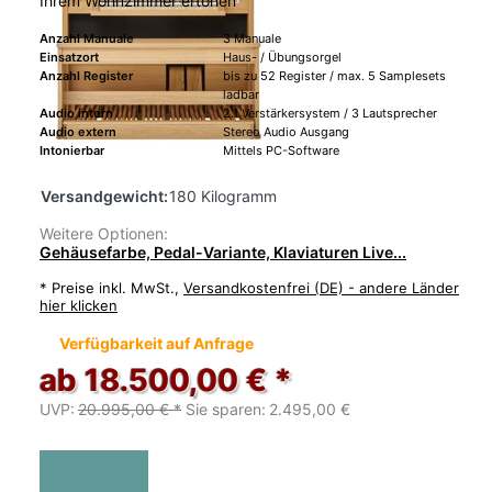
Ihrem Wohnzimmer ertönen
Anzahl Manuale
3 Manuale
Einsatzort
Haus- / Übungsorgel
Anzahl Register
bis zu 52 Register / max. 5 Samplesets
ladbar
Audio intern
2.1 Verstärkersystem / 3 Lautsprecher
Audio extern
Stereo Audio Ausgang
Intonierbar
Mittels PC-Software
Versandgewicht:
180 Kilogramm
Weitere Optionen:
Gehäusefarbe, Pedal-Variante, Klaviaturen Live...
*
Preise inkl. MwSt.,
Versandkostenfrei (DE) - andere Länder
hier klicken
Verfügbarkeit auf Anfrage
ab 18.500,00 € *
UVP:
20.995,00 € *
Sie sparen:
2.495,00 €