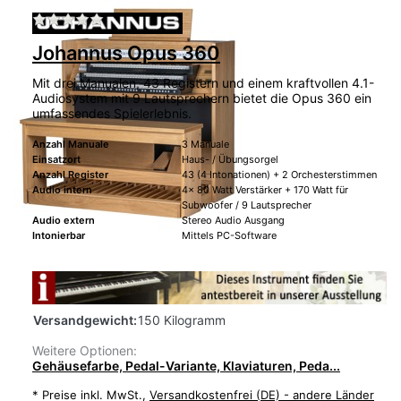
Zu diesem Produkt liegen noch keine Bewertu
Johannus Opus 360
Mit drei Manualen, 43 Registern und einem kraftvollen 4.1-
Audiosystem mit 9 Lautsprechern bietet die Opus 360 ein
umfassendes Spielerlebnis.
Anzahl Manuale
3 Manuale
Einsatzort
Haus- / Übungsorgel
Anzahl Register
43 (4 Intonationen) + 2 Orchesterstimmen
Audio intern
4x 80 Watt Verstärker + 170 Watt für
Subwoofer / 9 Lautsprecher
Audio extern
Stereo Audio Ausgang
Intonierbar
Mittels PC-Software
Versandgewicht:
150 Kilogramm
Weitere Optionen:
Gehäusefarbe, Pedal-Variante, Klaviaturen, Peda...
*
Preise inkl. MwSt.,
Versandkostenfrei (DE) - andere Länder