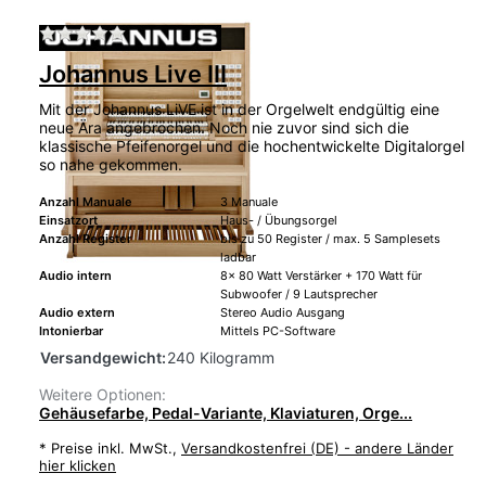
Zu diesem Produkt liegen noch keine Bewertu
Johannus Live III
Mit der Johannus LiVE ist in der Orgelwelt endgültig eine
neue Ära angebrochen. Noch nie zuvor sind sich die
klassische Pfeifenorgel und die hochentwickelte Digitalorgel
so nahe gekommen.
Anzahl Manuale
3 Manuale
Einsatzort
Haus- / Übungsorgel
Anzahl Register
bis zu 50 Register / max. 5 Samplesets
ladbar
Audio intern
8x 80 Watt Verstärker + 170 Watt für
Subwoofer / 9 Lautsprecher
Audio extern
Stereo Audio Ausgang
Intonierbar
Mittels PC-Software
Versandgewicht:
240 Kilogramm
Weitere Optionen:
Gehäusefarbe, Pedal-Variante, Klaviaturen, Orge...
*
Preise inkl. MwSt.,
Versandkostenfrei (DE) - andere Länder
hier klicken