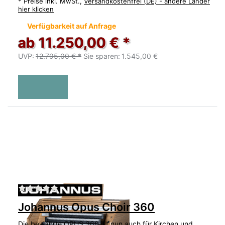
*
Preise inkl. MwSt.,
Versandkostenfrei (DE) - andere Länder
hier klicken
Verfügbarkeit auf Anfrage
ab 11.250,00 € *
UVP:
12.795,00 € *
Sie sparen:
1.545,00 €
Zu diesem Produkt liegen noch keine Bewertu
Johannus Opus Choir 360
Die bewährte OPUS 360 ist nun auch für Kirchen und