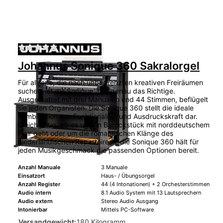
Zu diesem Produkt liegen noch keine Bewertu
Johannus Sonique 360 Sakralorgel
Für all jene, die nach unbegrenzten kreativen Freiräumen
suchen, ist die Sonique 360 genau das Richtige.
Ausgestattet mit drei Manualen und 44 Stimmen, beflügelt
sie jeden Organisten. Die Sonique 360 stellt die ideale
Kombination aus Funktionalität und Ausdruckskraft dar.
Gleichgültig, ob es um ein Barockstück mit norddeutschem
Flair geht oder um die romantischen Klänge des
niederländischen Repertoires – die Sonique 360 hält für
jeden Musikgeschmack die passenden Optionen bereit.
Anzahl Manuale
3 Manuale
Einsatzort
Haus- / Übungsorgel
Anzahl Register
44 (4 Intonationen) + 2 Orchesterstimmen
Audio intern
8.1 Audio System mit 13 Lautsprechern
Audio extern
Stereo Audio Ausgang
Intonierbar
Mittels PC-Software
Versandgewicht:
180 Kilogramm