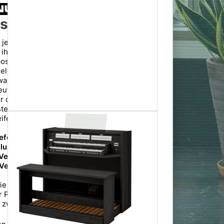
s Studio P360
 jedem Organisten ein erstklassiges
t ihrem hohen Orgelmöbel und einer
sposition von 38 Stimmen. Durch die erhöhte
elmöbels sitzt der Organist näher an den
was die außergewöhnlichen Details der
utlicher hörbar macht. Der elegante
r den Organisten vollständig umgibt, fördert
stellungskraft und vervollständigt das
ifenorgelgefühl in jeder Hinsicht.
iefern wir Ihnen innerhalb
lusive Aufbau,
 Verwendungsort und
 Verkaufsverpackung
ie jedoch, dass die
er Premiumlieferung je
g zwischen 1-2 Wochen ab Versanddatum