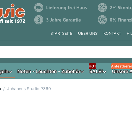
STARTSEITE
ÜBER UNS
KONTAKT
HI
e tippen, erscheinen automatisch erste Ergebnisse. Drücken Si
HOT
Antestberei
geln
Noten - Leuchten - Zubehör
SALE!
Unsere A
n
Johannus Studio P360