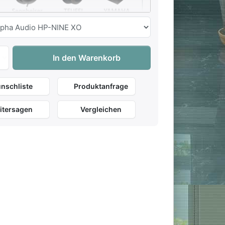
Johannus Studio P360 zu 9.350,00 €, Menge 1. Gehäusefarbe 
In den Warenkorb
nschliste
Produktanfrage
Alpha-Audio
HD 200 Pro
HD 400 Pro
65,00 €
Inkl.
79 €
: 49 €
249 €
: 179 €
Offen
Geschlossen
Offen
itersagen
Vergleichen
32 Ohm
32 Ohm
120 Ohm
g
10-25kHz
20-20kHz
6-38kHz
286g
184g
240g