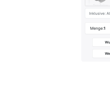
Menge:
1
Wu
Eigenschaft
Bauart
We
Impedanz
Frequenzgan
Nettogewicht