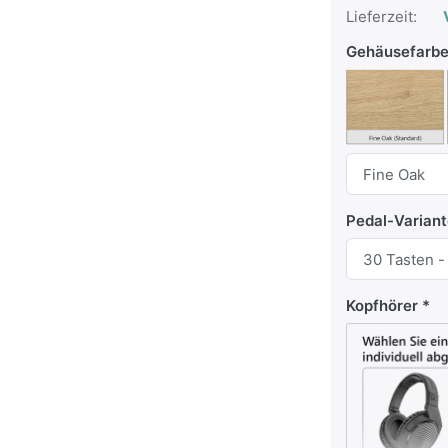
Lieferzeit:
V
Gehäusefarb
Pedal-Varian
Kopfhörer