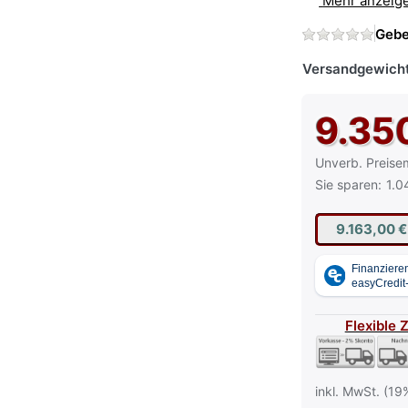
Mehr anzeig
Gebe
Versandgewicht
9.35
Die UVP ist der
Unverb. Preise
Sie sparen:
1.0
9.163,00 
Flexible 
inkl. MwSt. (19