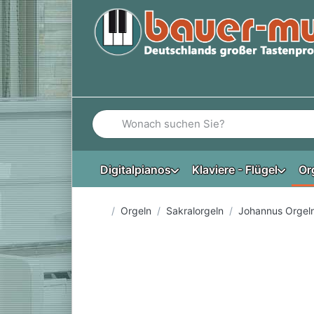
Geben Sie einen Suchbegriff ein. Während Si
Digitalpianos
Klaviere - Flügel
Or
Startseite
Orgeln
Sakralorgeln
Johannus Orgel