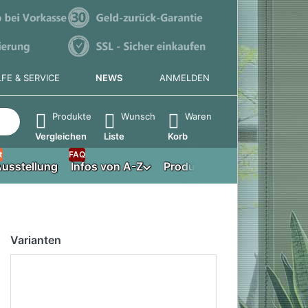
LFE & SERVICE
NEWS
ANMELDEN
e die Eingabetaste, um alle Ergebnisse aufzurufen.
Produkte
Wunsch
Waren
Vergleichen
Liste
Korb
t
FAQ
usstellung
Infos von A-Z
Produktberater
Varianten