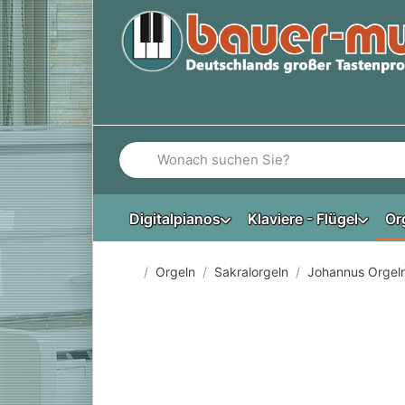
Geben Sie einen Suchbegriff ein. Während Si
Digitalpianos
Klaviere - Flügel
Or
Startseite
Orgeln
Sakralorgeln
Johannus Orgel