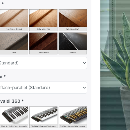
e
te
ivaldi 360