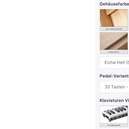
Gehäusefarb
Pedal-Varian
Klaviaturen V