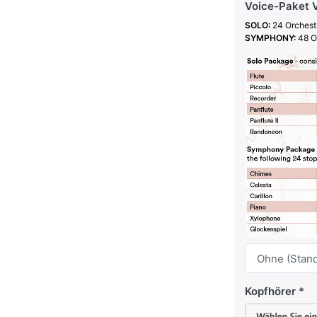
Voice-Paket V
SOLO:
24 Orchest
SYMPHONY
:
48 O
Kopfhörer