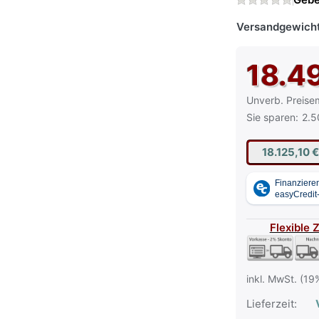
Versandgewicht
18.4
Die UVP ist der
Unverb. Preise
Sie sparen:
2.5
18.125,10 
Flexible 
inkl. MwSt. (19
Lieferzeit:
V