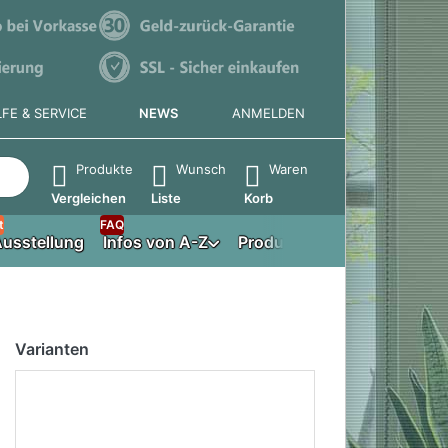
LFE & SERVICE
NEWS
ANMELDEN
e die Eingabetaste, um alle Ergebnisse aufzurufen.
Produkte
Wunsch
Waren
Vergleichen
Liste
Korb
t
FAQ
usstellung
Infos von A-Z
Produktberater
Varianten