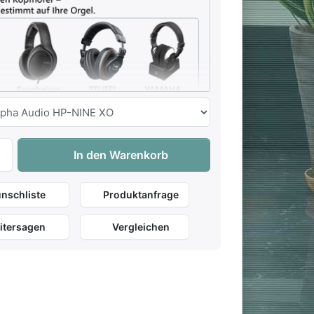
Johannus Vivaldi 360 zu 18.495,00 €, Menge 1. Gehäusefarbe:
In den Warenkorb
nschliste
Produktanfrage
Alpha-Audio
HD 200 Pro
HD 400 Pro
65,00 €
Inkl.
79 €
: 49 €
249 €
: 179 €
Offen
Geschlossen
Offen
itersagen
Vergleichen
32 Ohm
32 Ohm
120 Ohm
g
10-25kHz
20-20kHz
6-38kHz
286g
184g
240g