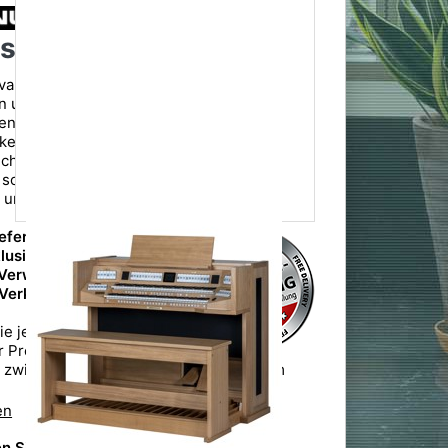
s Vivaldi 360
aldi 360 Sakralorgel bietet authentischen
en und Zuhause. Mit hochmodernen
en und einer Vielzahl von
eiten vereint sie traditionelle Orgelkunst
hnik. Ihr elegantes Design passt perfekt in
orgt für ein erstklassiges Spielerlebnis –
e und inspirierend.
iefern wir Ihnen innerhalb
lusive Aufbau,
 Verwendungsort und
 Verkaufsverpackung
ie jedoch, dass die
er Premiumlieferung je
g zwischen 1-2 Wochen ab Versanddatum
en
n Sie die erste Bewertung ab