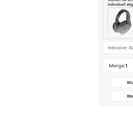
Menge:
1
Wu
Eigenschaft
Bauart
We
Impedanz
Frequenzgan
Nettogewicht