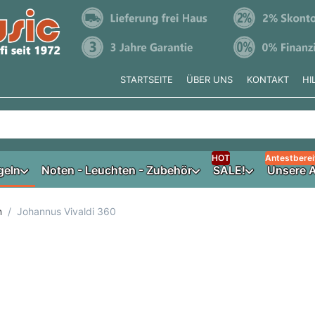
STARTSEITE
ÜBER UNS
KONTAKT
HI
e tippen, erscheinen automatisch erste Ergebnisse. Drücken Si
HOT
Antestberei
geln
Noten - Leuchten - Zubehör
SALE!
Unsere A
n
Johannus Vivaldi 360