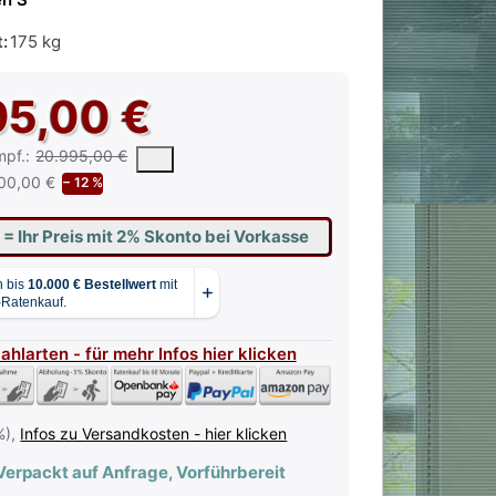
:
175 kg
95,00 €
 vorgeschlagene oder empfohlene Verkaufspreis eines Produkts, wie 
mpf.:
20.995,00 €
00,00 €
− 12 %
€
= Ihr Preis mit 2% Skonto bei Vorkasse
Zahlarten - für mehr Infos hier klicken
%),
Infos zu Versandkosten - hier klicken
erpackt auf Anfrage, Vorführbereit