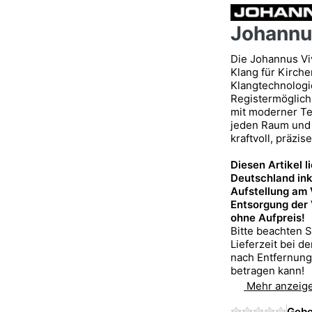
Johannu
Die Johannus Viv
Klang für Kirch
Klangtechnologi
Registermöglichk
mit moderner Tec
jeden Raum und s
kraftvoll, präzis
Diesen Artikel l
Deutschland ink
Aufstellung am
Entsorgung der
ohne Aufpreis!
Bitte beachten S
Lieferzeit bei d
nach Entfernun
betragen kann!
Mehr anzeig
Gebe