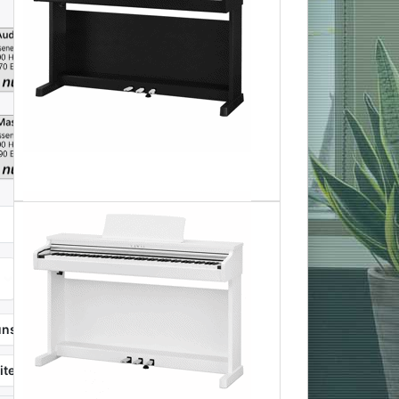
Kawai CX-202 R Digitalpiano Rosenholz zu 1.199,00 €, Meng
In den Warenkorb
nschliste
Produktanfrage
itersagen
Vergleichen