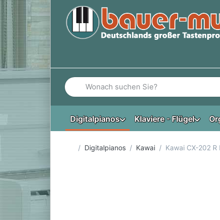
Geben Sie einen Suchbegriff ein. Während Si
Digitalpianos
Klaviere - Flügel
Or
Startseite
Digitalpianos
Kawai
Kawai CX-202 R D