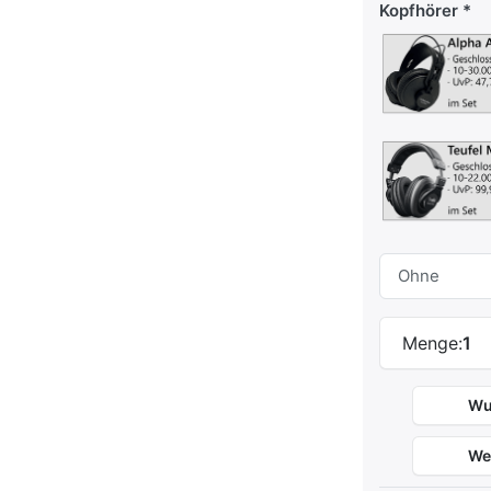
Kopfhörer
Menge:
1
Wu
We