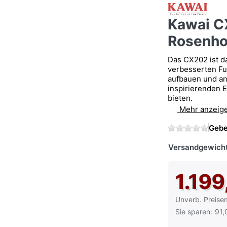
Kawai CX
Rosenho
Das CX202 ist d
verbesserten Fu
aufbauen und an
inspirierenden E
bieten.
Mehr anzeig
Gebe
Versandgewicht
1.199
Die UVP ist der
Unverb. Preise
Sie sparen:
91,