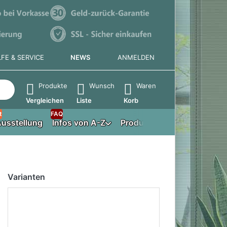
LFE & SERVICE
NEWS
ANMELDEN
e die Eingabetaste, um alle Ergebnisse aufzurufen.
Produkte
Wunsch
Waren
Vergleichen
Liste
Korb
t
FAQ
usstellung
Infos von A-Z
Produktberater
Varianten