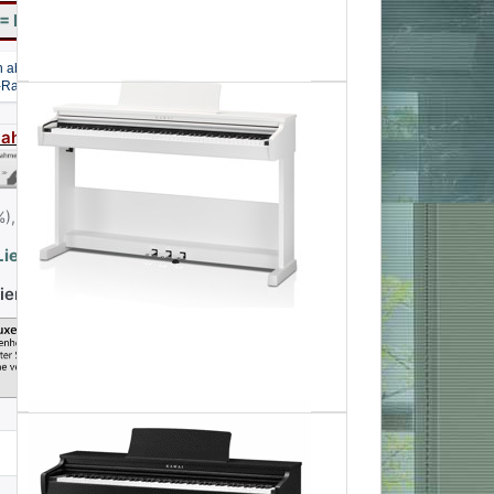
= Ihr Preis mit 2% Skonto bei Vorkasse
Zahlarten - für mehr Infos hier klicken
%),
Infos zu Versandkosten - hier klicken
ieferzeit 5-8 Tage
vierbank Rosenholz