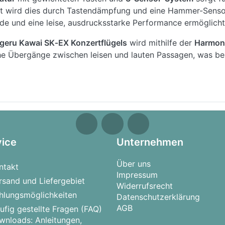
nzt wird dies durch Tastendämpfung und eine Hammer-Senso
und eine leise, ausdrucksstarke Performance ermöglicht –
geru Kawai SK‑EX Konzertflügels
wird mithilfe der
Harmoni
che Übergänge zwischen leisen und lauten Passagen, was be
lklängen bietet das CX202 eine breite Auswahl an E‑Pianos,
ern die kreativen Möglichkeiten. Das kräftige Stereo‑Lauts
es Hörerlebnis – sowohl für die Spielenden als auch für Zu
 zahlreiche praktische Funktionen bereit.
Bluetooth® MIDI
vice
Unternehmen
y oder Kawais PiaBookPlayer und bringen Abwechslung in
nstruments abspielen. Zwei Kopfhöreranschlüsse ermögliche
Über uns
ntakt
n. Ein integriertes Metronom unterstützt das Timing, der R
Impressum
tet Stücke aus bekannten Klavierschulen für strukturiertes L
rsand und Liefergebiet
Widerrufsrecht
hlungsmöglichkeiten
Datenschutzerklärung
modern gestaltet und fügt sich harmonisch in unterschiedl
AGB
ufig gestellte Fragen (FAQ)
in White
erhältlich und verfügt über praktische Details wie 
wnloads: Anleitungen,
bile Standfüße.