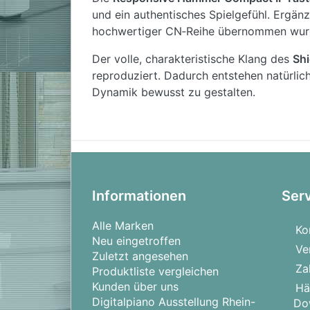
und ein authentisches Spielgefühl. Ergä
hochwertiger CN‑Reihe übernommen wurde 
Der volle, charakteristische Klang des
Shi
reproduziert. Dadurch entstehen natürli
Dynamik bewusst zu gestalten.
Neben drei klassischen akustischen Flüge
Instrumenten. Dual‑ und Split‑Modi erweit
Klangwiedergabe und schafft ein immersiv
Für das Lernen zu Hause stellt das CX202
Informationen
Ser
Verbindung zu Apps wie Skoove, Tompla
Musik direkt über die Lautsprecher des I
Alle Marken
Ko
ideal für Haushalte mit mehreren Persone
Neu eingetroffen
Fortschritts, und die Lesson‑Funktion bie
Ve
Zuletzt angesehen
Za
Produktliste vergleichen
Das Gehäuse des CX202 ist schlicht und 
Kunden über uns
Hä
Premium Rosewood
,
Satin Black
und
Sat
Digitalpiano Ausstellung Rhein-
Do
verschiebbare Tastaturabdeckung und sta