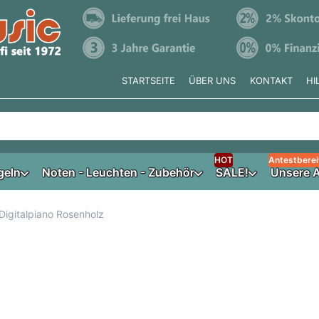
STARTSEITE
ÜBER UNS
KONTAKT
HI
e tippen, erscheinen automatisch erste Ergebnisse. Drücken Si
HOT
Antestberei
geln
Noten - Leuchten - Zubehör
SALE!
Unsere A
igitalpiano Rosenholz