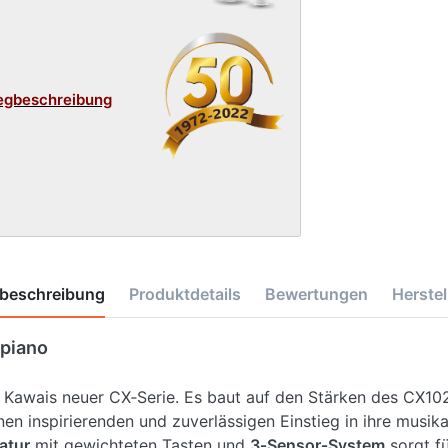
egbeschreibung
beschreibung
Produktdetails
Bewertungen
Herstel
lpiano
 Kawais neuer CX‑Serie. Es baut auf den Stärken des CX102
en inspirierenden und zuverlässigen Einstieg in ihre musik
atur
mit gewichteten Tasten und
3‑Sensor‑System
sorgt fü