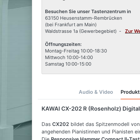
Besuchen Sie unser Tastenzentrum in
63150 Heusenstamm-Rembrücken
(bei Frankfurt am Main)
Waldstrasse 1a (Gewerbegebiet) -
Zur W
Öffnungszeiten:
Montag-Freitag 10:00-18:30
Mittwoch 10:00-14:00
Samstag 10:00-15:00
Audio & Video
Produkt
KAWAI CX-202 R (Rosenholz) Digita
Das
CX202
bildet das Spitzenmodell von
angehenden Pianistinnen und Pianisten ein
Die
Responsive Hammer Compact II‑Tast