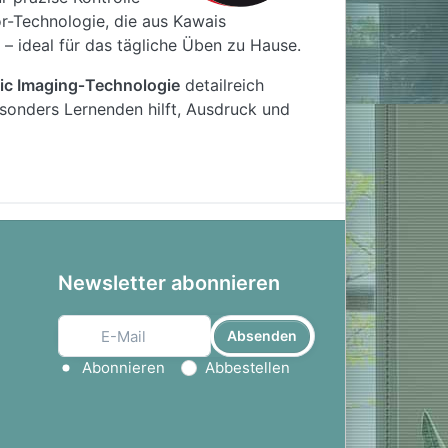
r-Technologie, die aus Kawais
 ideal für das tägliche Üben zu Hause.
c Imaging‑Technologie
detailreich
sonders Lernenden hilft, Ausdruck und
 Orgeln, Streichern und weiteren
prechersystem liefert eine klare, warme
hörer.
und
USB‑MIDI
ermöglichen die
Newsletter abonnieren
s Üben. Über
Bluetooth Audio
lässt sich
n lautloses Üben zu jeder Tageszeit –
ecorder hilft beim Überprüfen des eigenen
Absenden
ernen.
Aktion wählen
Abonnieren
Abbestellen
iche Wohnumgebungen ein. Es ist in
ein klappbares Notenpult, eine