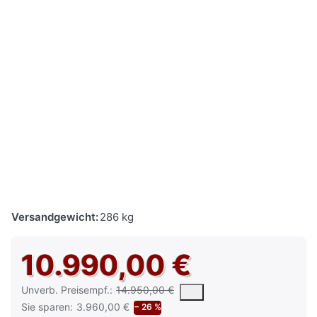
Versandgewicht:
286 kg
10.990,00 €
Die UVP ist der vorgeschlagene oder empfohlene Verkaufspreis e
Unverb. Preisempf.:
14.950,00 €
Sie sparen:
3.960,00 €
− 26 %