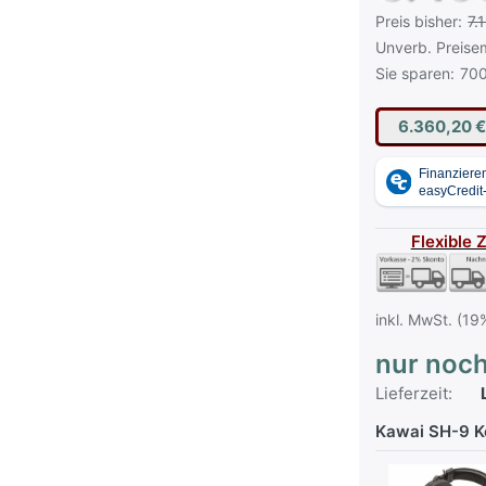
Es handelt sic
Preis bisher:
7.
Die UVP ist der
Unverb. Preise
Sie sparen:
700
6.360,20 
Flexible 
inkl. MwSt. (19
nur noch
Lieferzeit:
L
Kawai SH-9 K