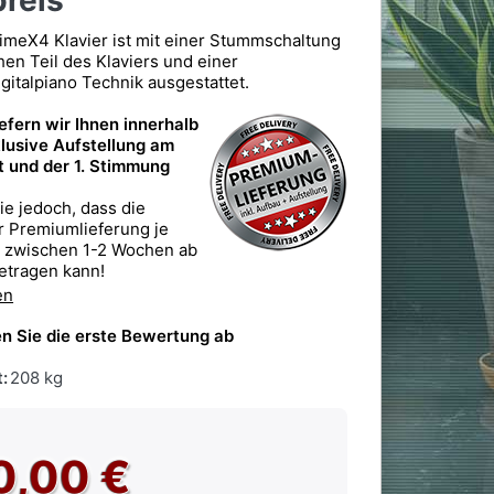
reis
meX4 Klavier ist mit einer Stummschaltung
hen Teil des Klaviers und einer
gitalpiano Technik ausgestattet.
iefern wir Ihnen innerhalb
lusive Aufstellung am
 und der 1. Stimmung
ie jedoch, dass die
er Premiumlieferung je
g zwischen 1-2 Wochen ab
etragen kann!
en
n Sie die erste Bewertung ab
:
208 kg
0,00 €