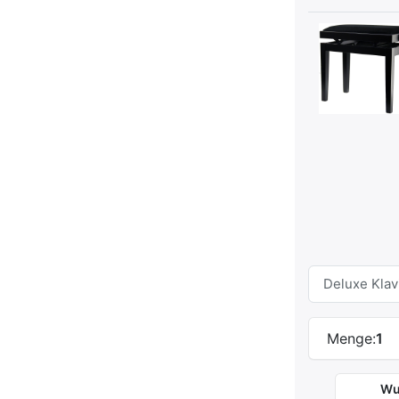
Menge:
1
Wu