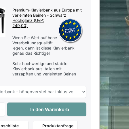
Premium-Klavierbank aus Europa mit
verleimten Beinen - Schwarz
Hochglanz (
UvP:
249,00)
Wenn Sie Wert auf hohe
Verarbeitungsqualität
legen, dann ist diese Klavierbank
genau das Richtige!
Sehr hochwertige und stabile
Klavierbank aus Italien mit
verzapften und verleimten Beinen
Kawai K-200 ATX-4 EP Hybrid-Klavier - Schwarz Hochglanz -
In den Warenkorb
nschliste
Produktanfrage