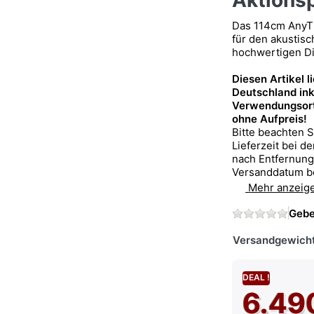
Aktionsp
Das 114cm AnyTi
für den akustisc
hochwertigen Di
Diesen Artikel l
Deutschland ink
Verwendungsort
ohne Aufpreis!
Bitte beachten S
Lieferzeit bei d
nach Entfernun
Versanddatum b
Mehr anzeig
Gebe
Versandgewicht
DEAL !
6.49