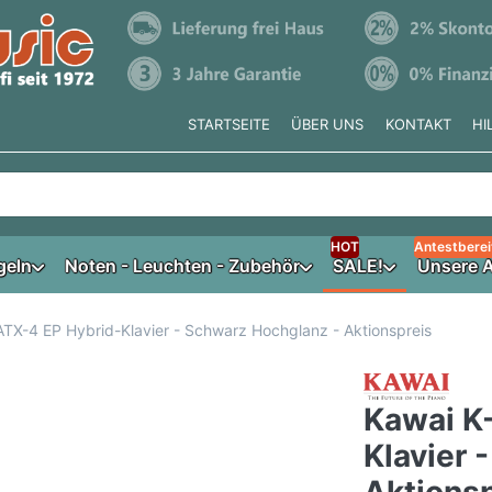
STARTSEITE
ÜBER UNS
KONTAKT
HI
e tippen, erscheinen automatisch erste Ergebnisse. Drücken Si
HOT
Antestberei
geln
Noten - Leuchten - Zubehör
SALE!
Unsere A
TX-4 EP Hybrid-Klavier - Schwarz Hochglanz - Aktionspreis
Kawai K
Klavier 