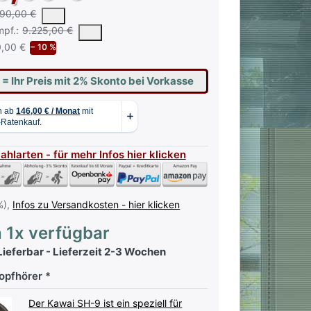
h um den niedrigsten Preis des Produktes in den letzten 30 Tagen v
190,00 €
 vorgeschlagene oder empfohlene Verkaufspreis eines Produkts, wie 
mpf.:
9.225,00 €
,00 €
− 10 %
€
= Ihr Preis mit 2% Skonto bei Vorkasse
Zahlarten - für mehr Infos hier klicken
%),
Infos zu Versandkosten - hier klicken
 1x verfügbar
ieferbar - Lieferzeit 2-3 Wochen
opfhörer
Der Kawai SH-9 ist ein speziell für