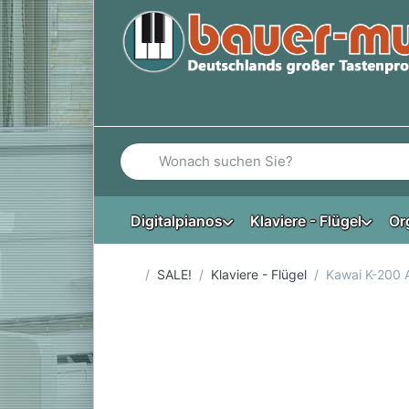
Geben Sie einen Suchbegriff ein. Während Si
Digitalpianos
Klaviere - Flügel
Or
Startseite
SALE!
Klaviere - Flügel
Kawai K-200 A