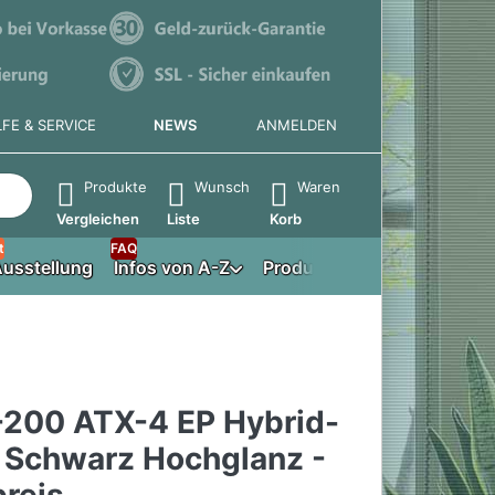
LFE & SERVICE
NEWS
ANMELDEN
e die Eingabetaste, um alle Ergebnisse aufzurufen.
Produkte
Wunsch
Waren
Vergleichen
Liste
Korb
t
FAQ
usstellung
Infos von A-Z
Produktberater
-200 ATX-4 EP Hybrid-
- Schwarz Hochglanz -