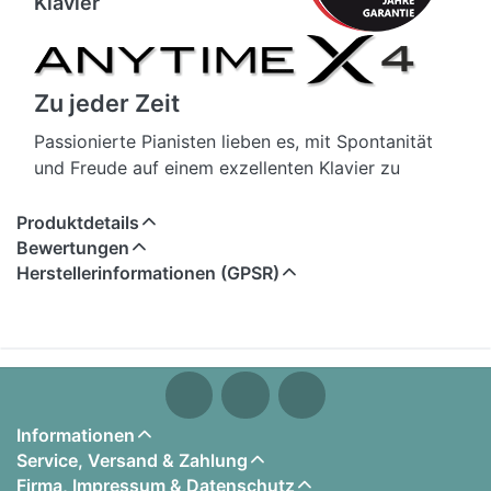
Klavier
Zu jeder Zeit
Passionierte Pianisten lieben es, mit Spontanität
und Freude auf einem exzellenten Klavier zu
spielen. Eine allzu enthusiastische Ausdrucksform
ist aber nicht immer willkommen. Immer wieder
Produktdetails
gibt es Situationen und Umgebungen, in denen das
Bewertungen
Herstellerinformationen (GPSR)
Klavierspiel eher als Störung wahrgenommen wird
– etwa, wenn Kinder Tonleitern üben, während der
große Bruder in Ruhe fernsehen möchte.
Die AnyTimeX4 Modelle von KAWAI – so auch das
K-200 ATX4 – beugen derlei Problemen vor, denn
sie verfügen über eine optionale Stummschaltung
Informationen
für den akustischen Teil der Klaviere und eine
Service, Versand & Zahlung
hochwertige Digitalpiano-Technik. Dadurch ist es
Firma, Impressum & Datenschutz