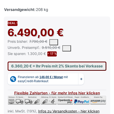
Versandgewicht:
208 kg
DEAL !
6.490,00 €
Es handelt sich um den niedrigsten Preis des Produktes in den
Preis bisher:
7.790,00 €
Die UVP ist der vorgeschlagene oder empfohlene Verkaufspreis e
Unverb. Preisempf.:
9.510,00 €
Sie sparen:
1.300,00 €
− 17 %
6.360,20 €
= Ihr Preis mit 2% Skonto bei Vorkasse
Flexible Zahlarten - für mehr Infos hier klicken
inkl. MwSt. (19%),
Infos zu Versandkosten - hier klicken