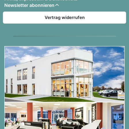
Pianisten möglich, das Spielgefühl eines
Newsletter abonnieren
traditionellen Klaviers zu genießen und durch die
Vertrag widerrufen
Verwendung eines Kopfhörers gleichzeitig
niemanden zu stören. Den hochmodernen Kawai
Kopfhörer SH-9 gehört zum Lieferumfang der
AnyTimeX4 Modelle. Er ist speziell auf die
integrierte Klangerzeugung der Klaviere
abgestimmt.
Darüber hinaus sind die AnytimeX4 Modelle auch
mit einem Energiesparmodus ausgestattet. Wenn
eine gewisse Zeit nicht auf den Instrumenten
gespielt wird, schalten sie sich automatisch aus.
Weiterlesen....
Die Ausstattung des KAWAI K-200 ATX4:
Akustisch: