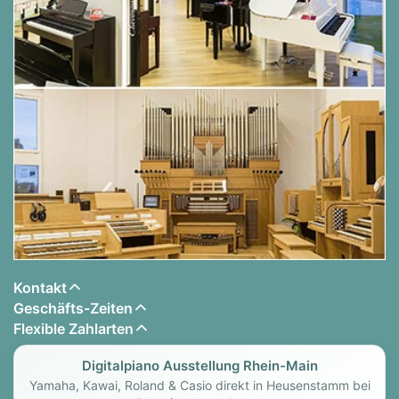
Tastatur
Mechanik:
Millenium III
Tastenbelag:
Acryl/Phenol Belag
Hammerkern:
Mahagoni
Hammerfilz:
mit Unterfilz
Konstruktion
Resonanzboden Material:
Massive Fichte,
verjüngend
Resonanzboden Fläche:
1,32 m²
Rasten:
4
Kontakt
Tastenklappe:
langsam schließend
Geschäfts-Zeiten
Rollen:
Einzelrollen
Flexible Zahlarten
Pedale:
3
max.klingende Saitenlänge
: 1157 mm
Digitalpiano Ausstellung Rhein-Main
Rippen:
10
Yamaha, Kawai, Roland & Casio direkt in Heusenstamm bei
Tone Spreader:
ja, unter dem Spieltisch