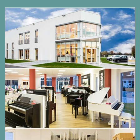
- Hammerköpfe mit Unterfilz
- Verjüngter Resonanzboden vom Bass- zum
Diskantbereich
- 100 cm Notenpult
- Tastenvorsatzleiste durch Metallschiene
verstärkt
- Verstärktes Tastaturbett
Die Ausstattung des KAWAI K-500:
Tastatur
Mechanik:
Millenium III
Tastenbelag:
NEOTEX
Hammerkern:
Mahagoni
Hammerfilz:
mit Unterfilz