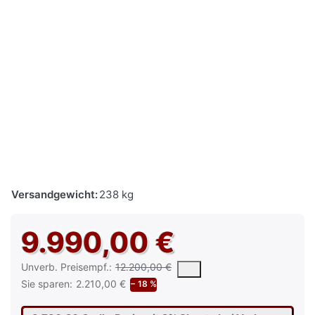
Versandgewicht:
238 kg
9.990,00 €
Die UVP ist der vorgeschlagene oder empfohlene Verkaufspreis e
Unverb. Preisempf.:
12.200,00 €
Sie sparen:
2.210,00 €
− 18 %