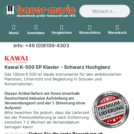
Geben Sie einen Suchbegri
Vergleichen
Wunschliste
Warenkorb
Menü
Anmelden
Info: +49 (0)6106-4303
Kawai K-500 EP Klavier - Schwarz Hochglanz
Das 130cm K 500 ist ideale Instrumente für den ambitionierten
Pianisten, Unterricht und Begleitung in Schulen und
Konservatorien.
Diesen Artikel liefern wir Ihnen innerhalb
Deutschland inklusive Aufstellung am
Verwendungsort und der 1. Stimmung ohne
Aufpreis!
Bitte beachten Sie jedoch, dass die Lieferzeit
bei der Premiumlieferung je nach Entfernung
zwischen 1-2 Wochen ab Versanddatum
betragen kann!
Geben Sie die erste Bewertung ab