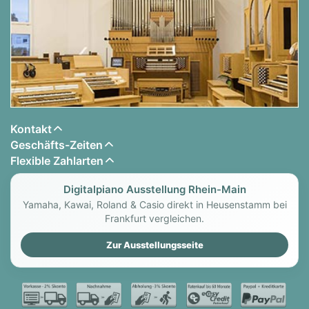
Konstruktion
Resonanzboden Material:
Massive Fichte,
verjüngend
Resonanzboden Fläche:
1,45 m²
Rasten:
5
Tastenklappe:
langsam schließend
Rollen:
Doppelrollen
Kontakt
Pedale:
3
Geschäfts-Zeiten
max.klingende Saitenlänge
: 1230 mm
Flexible Zahlarten
Rippen:
11
Tone Spreader:
ja, unter dem Spieltisch
Digitalpiano Ausstellung Rhein-Main
Yamaha, Kawai, Roland & Casio direkt in Heusenstamm bei
Maße / Oberfläche
Frankfurt vergleichen.
Breite in cm:
149
Zur Ausstellungsseite
Höhe in cm:
130
Tiefe in cm:
62
Gewicht in kg:
238
Farben:
Schwarz poliert