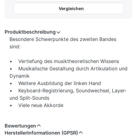
Vergleichen
Produktbeschreibung
Besondere Schwerpunkte des zweiten Bandes
sind:
• Vertiefung des musiktheoretischen Wissens
• Musikalische Gestaltung durch Artikulation und
Dynamik
• Weitere Ausbildung der linken Hand
• Keyboard-Registrierung, Soundwechsel, Layer-
und Split-Sounds
• Viele neue Akkorde
Mit bekannten Pop-Songs, z.B. von Billy Joel, Bee
Bewertungen
Gees, Pet Shop Boys und Songs aus bekannten
Herstellerinformationen (GPSR)
Musicals wie „Cats“.