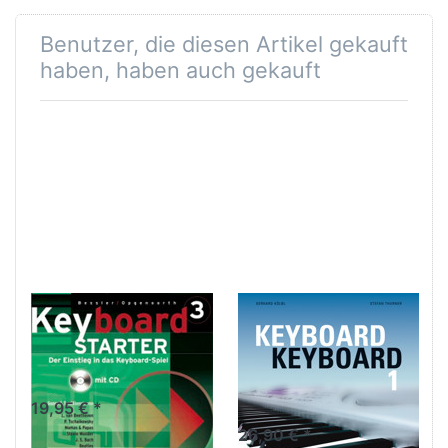
Benutzer, die diesen Artikel gekauft
haben, haben auch gekauft
Keyboard
Keyboard-
Starter Band 3 +
Keyboard - für
CD
Keyboard leicht
arrangiert
19,95 € *
26,90 € *