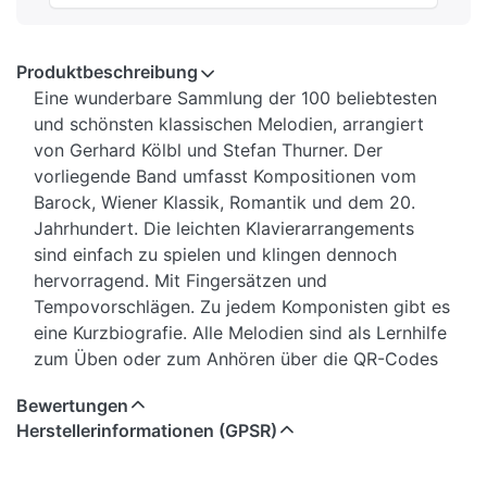
Produktbeschreibung
Eine wunderbare Sammlung der 100 beliebtesten
und schönsten klassischen Melodien, arrangiert
von Gerhard Kölbl und Stefan Thurner. Der
vorliegende Band umfasst Kompositionen vom
Barock, Wiener Klassik, Romantik und dem 20.
Jahrhundert. Die leichten Klavierarrangements
sind einfach zu spielen und klingen dennoch
hervorragend. Mit Fingersätzen und
Tempovorschlägen. Zu jedem Komponisten gibt es
eine Kurzbiografie. Alle Melodien sind als Lernhilfe
zum Üben oder zum Anhören über die QR-Codes
abspielbar, die von Gerhard Kölbl live am Piano
Bewertungen
eingespielt wurden. Damit das Buch offen liegen
Herstellerinformationen (GPSR)
bleibt und sehr leicht umgeblättert werden kann,
wurde es mit einer hochwertigen Fadenheftung