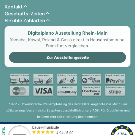
Eine kleine Nachtmusik / A Little Night Music -
Kontakt
Wolfgang Amadeus Mozart
Geschäfts-Zeiten
Fantasie Impromptu / Fantasy Impromptu -
Flexible Zahlarten
Frédéric Chopin
Digitalpiano Ausstellung Rhein-Main
Feuerwerksmusik / Fireworks Music - Georg
Yamaha, Kawai, Roland & Casio direkt in Heusenstamm bei
Friedrich Händel
Frankfurt vergleichen.
Forellenquintett / Trout Quintet - Franz Schubert
Fröhlicher Landmann / The Happy Farmer,
Zur Ausstellungsseite
Returning From Work - Robert Schumann
Freude schöner Götterfunken / Ode To Joy -
Ludwig van Beethoven
Frühlingslied / Spring Song - Felix Mendelssohn
Bartholdy
Frühlingsstimmen / Voices of Spring - Johann
* UvP = Unverbindliche Preisempfehlung des Herstellers. Angebote inkl. MwSt und
Strauß, Sohn
gültig solange Vorrat reicht. Es gelten ausschließlich unsere AGB. Für Druckfehler und
Für Elise / For Elise - Ludwig van Beethoven
Irrtümer wird keine Haftung übernommen.
Gefangenenchor / Va pensiero - Giuseppe Verdi
Gold und Silber / Gold And Silver - Franz Lehár