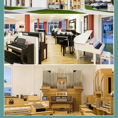
Ave Maria - Johann Sebastian Bach / Ch. Gounod
Barcarole / Barcarolle - Jacques Offenbach
Boléro - Maurice Ravel
Brautchor / Bridal Chorus - Richard Wagner
Cancan - Jacques Offenbach
Caro mio ben - Giuseppe Giordani
Der Frühling / Spring - Antonio Vivaldi
Der Schwan / The Swan - Camille Saint-Saëns
Der Winter / Winter - Antonio Vivaldi
Dichter und Bauer / Poet And Peasant - Franz von
Suppé
Die letzte Rose / The Last Rose Of Summer -
Friedrich von Flotow
Donauwellen / The Waves Of The Danube - Josef
Ivanovici
Die Moldau / The Moldau - Friedrich Smetana
Die Schlittschuhläufer / The Skaters - Émile
Waldteufel
Du und du / You And You - Johann Strauß, Sohn