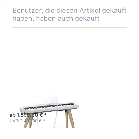
Sitzfläche 35cm Durchmesser
Benutzer, die diesen Artikel gekauft
höhenverstellbar von 46 bis 58cm
haben, haben auch gekauft
Casio Privia PX-
S7000 WE Weiß
ab 1.899,00 € *
UVP:
2.499,00 € *