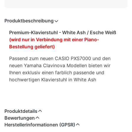
Produktbeschreibung
Premium-Klavierstuhl - White Ash / Esche Weiß
(wird nur in Verbindung mit einer Piano-
Bestellung geliefert)
Passend zum neuen CASIO PXS7000 und den
neuen Yamaha Clavinova Modellen bieten wir
Ihnen exklusiv einen farblich passende und
hochwertigen Klavierstuhl in White Ash
sehr hochwertiger Klavierstuhl aus Holz
Qualitätsprodukt aus EUROPA
Produktdetails
Beine mit Rahmen fest verleimt
Bewertungen
Velourpolster in beige (andere Polsterfarben
Herstellerinformationen (GPSR)
und Bezugsstoffe möglich)