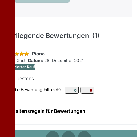
Vorliegende Bewertungen
(1)
Piano
Von:
Gast
Datum:
28. Dezember 2021
Verifizierter Kauf
Alles bestens
War die Bewertung hilfreich?
Ja - Hilfreich
Nein - Nicht hilfreich
0
0
Verhaltensregeln für Bewertungen