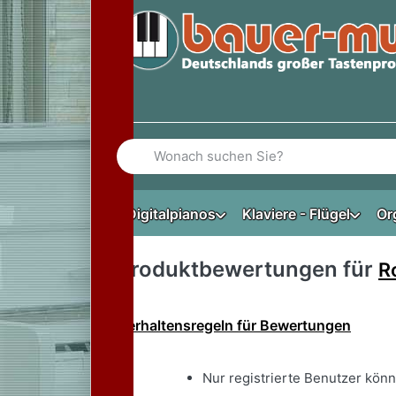
Geben Sie einen Suchbegriff ein. Während Si
Digitalpianos
Klaviere - Flügel
Or
Produktbewertungen für
R
Verhaltensregeln für Bewertungen
Nur registrierte Benutzer kön