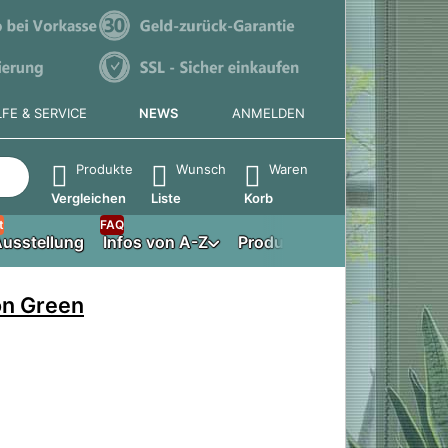
LFE & SERVICE
NEWS
ANMELDEN
e die Eingabetaste, um alle Ergebnisse aufzurufen.
Produkte
Wunsch
Waren
Vergleichen
Liste
Korb
t
FAQ
usstellung
Infos von A-Z
Produktberater
on Green