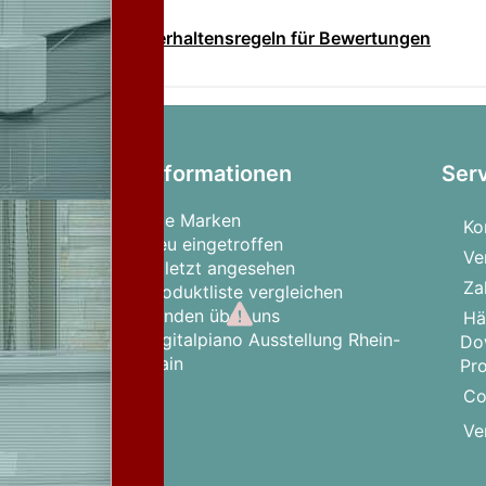
Verhaltensregeln für Bewertungen
Informationen
Ser
Alle Marken
Ko
Neu eingetroffen
Ve
Zuletzt angesehen
Za
Produktliste vergleichen
Kunden über uns
Hä
Digitalpiano Ausstellung Rhein-
Do
Main
Pr
Co
Ve