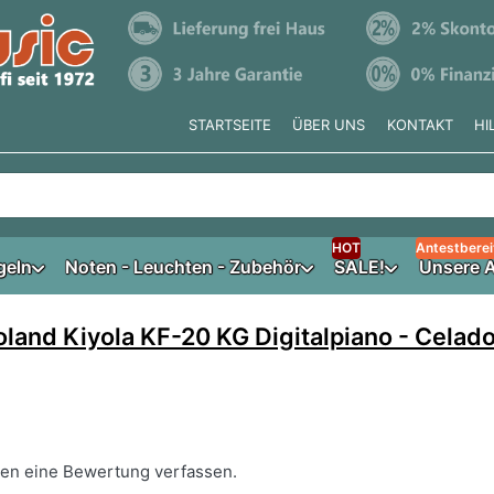
STARTSEITE
ÜBER UNS
KONTAKT
HI
e tippen, erscheinen automatisch erste Ergebnisse. Drücken Si
HOT
Antestberei
geln
Noten - Leuchten - Zubehör
SALE!
Unsere A
oland Kiyola KF-20 KG Digitalpiano - Celad
nen eine Bewertung verfassen.