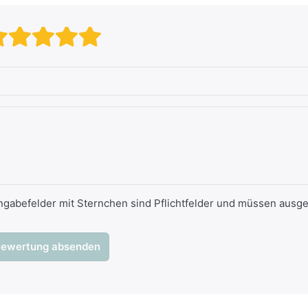
Bewertung: 1 von 5 Sternen. s
Bewertung: 2 von 5 Sternen
Bewertung: 3 von 5 Stern
Bewertung: 4 von 5 Ste
Bewertung: 5 von 5 S
ngabefelder mit Sternchen sind Pflichtfelder und müssen ausge
ewertung absenden