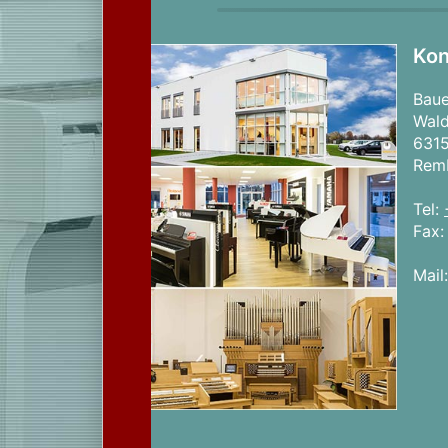
Kon
Bau
Wald
631
Rem
Tel:
Fax
Mail