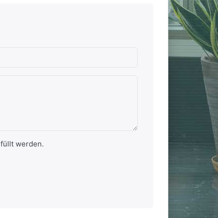
chlecht
.
en.
rnen.
ternen. sehr gut
füllt werden.